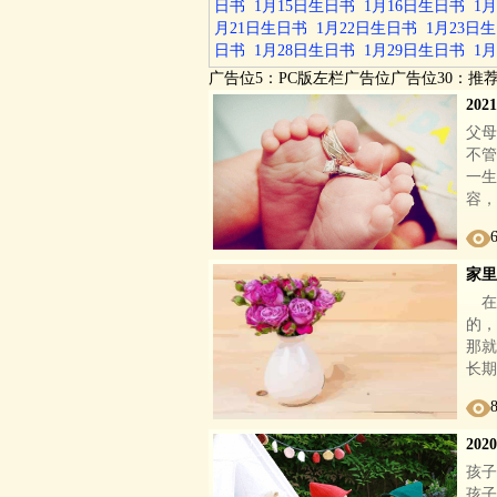
日书
1月15日生日书
1月16日生日书
1
月21日生日书
1月22日生日书
1月23日
日书
1月28日生日书
1月29日生日书
1
广告位5：PC版左栏广告位广告位30：推
20
父母
不管
一生
容，
家里
在
的，
那就
长期
20
孩子
孩子