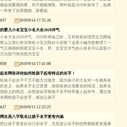
都必须重视的事，而不能随便取。明年就是2020年鼠年了，如果
一年有了女双胞胎，那要如
8837
2019/9/14 17:55:26
的婴儿小名宝宝小名大全2020洋气
小名大全2020洋气，2020年来临之际，又有很多的漂亮宝贝降临
那么父母们有没有给小宝贝取好小名呢？这里小编为您整理了一
气又很萌的明星宝宝小名，男、女宝宝洋气的小名名字以及取小
方法技巧来供您为宝宝
7858
2019/9/14 17:41:08
起名网告诉你如何给孩子起有特点的名字！
给孩子起名字千万不能太过随意，因为孩子的大名对一生都具有
的意义，如果名字太过普通，就很容易出现重名的情况，如果名
现歧义的情况，自然就会导致孩子名字经常被人起外号，通过免
名网给孩子起名字，就会让孩子
6637
2019/9/13 12:25:25
网生辰八字取名让孩子名字更有内涵
想让孩子更喜欢自己的名字，尤其是让名字的优势都能更直观展