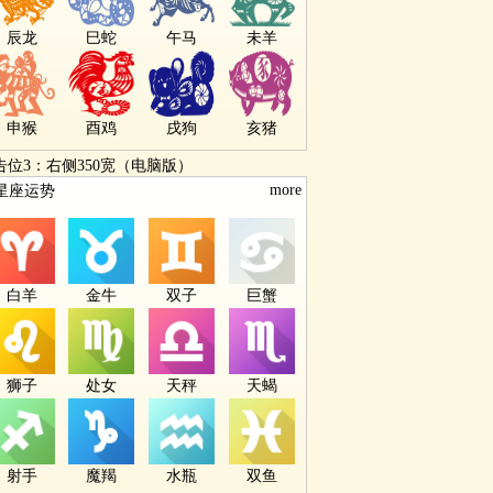
辰龙
巳蛇
午马
未羊
申猴
酉鸡
戌狗
亥猪
告位3：右侧350宽（电脑版）
more
星座运势
白羊
金牛
双子
巨蟹
狮子
处女
天秤
天蝎
射手
魔羯
水瓶
双鱼