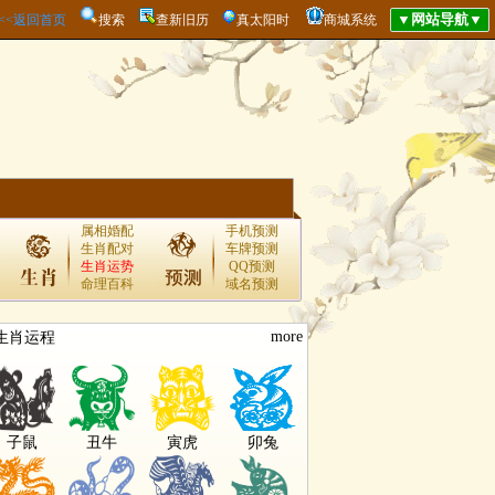
<<<返回首页
搜索
查新旧历
真太阳时
商城系统
属相婚配
手机预测
生肖配对
车牌预测
生肖运势
QQ预测
命理百科
域名预测
more
生肖运程
子鼠
丑牛
寅虎
卯兔