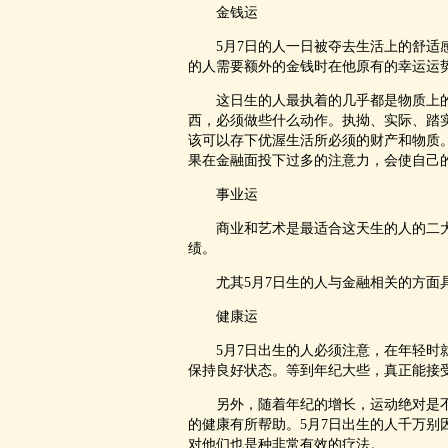
金钱运
5月7日的人一日被夺去生活上的舒适感
的人需要额外的金钱时在他原有的幸运运
这日生的人最执着的几乎都是物质上的
西，必须做些什么动作。执拗、实际、踏
该可以存下优渥生活所必须的财产和物质
果在金融面投下过多的注意力，会使自己
事业运
商业和艺术是最适合这天生的人的二大
绩。
尤其5月7日生的人与金融相关的方面具
健康运
5月7日出生的人必须注意，在年轻时就
保持良好状态。等到年纪大些，真正能接
另外，随着年纪的增长，运动绝对是不
的健康有所帮助。5月7日出生的人千万
对他们也是种非常有效的疗法。