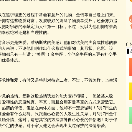
在追求理想的过程中常会有意外的礼物、金钱等自己送上门来。
于拥有这些物质财富，发展较好的则除了物质享受外，还会努力追
的人把对宗教的奉献定为人生第一目标，不过，别以为他们拥有崇高
的奉献绝对还是相当理性的。
音乐更是热爱。维纳斯式的美感让他们对优美的声音或性感的肢
广
生的人来说，不论他们创作出什么形式的事物，其形状、色彩、设
▌
物都只有一句话：“美啊”！金牛座，全他金牛座的人更有社交手
和优美体态。
求性和爱，有时又是特别对待这二者。不过，不管怎样，当生活
见的热情。受到这股热情诱发的能力变得很强，一但被某人吸
对爱和性的态度纯真、率真，而且会用罗曼蒂克的方式来营造它。
、热情的伴侣。但是在肉体方面，他却不一定忠诚呵！5月7日生的
真爱会有什么妨碍。只跟自己心爱的人发生性关系，对5月7日金牛
发婚外情。这时，请想其它的方法弥补自己心爱的伴侣吧！对于伴
无法否定的快感。对于家人他之会表现出太过保护的深情挚爱。