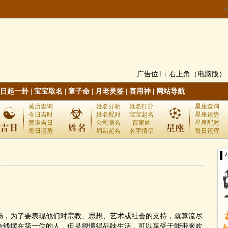
广告位1：右上角（电脑版）
日起一卦
|
宝宝取名
|
童子命
|
月老灵签
|
喜用神
|
网站导航
黄历查询
姓名分析
姓名打分
星座查询
今日吉时
姓名配对
宝宝起名
星座运势
黄道吉日
公司测名
百家姓
星座配对
每日运势
周易起名
名字情侣
每日运程
▌
，为了要表现他们对宗教、思想、艺术或社会的支持，就算流尽
金钱摆在第一位的人，但是很懂得品味生活，可以享受于能带来欢