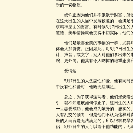
乐的一切物质。
或许正因为他们并不汲汲于财富，所以
在这天出生的人当中发展较差的，会满足
求精神层面的财富。有时候5月7日出生
道德、美学情操就会变得不切实际，他们
他们是最喜爱美的事物的一群，尤其对
体会大加赞赏。正因如此，对5月7日出
计、声音，或文字，别人对他们拿出来的事
腕、更外向。他其有令人吃惊的稳重态度
爱情运
5月7日生的人贪恋性和爱。他有同时要
中没有性和爱时，他既无法满足。
总之，为了获得这两者，他们燃烧着少
引，就不知道该如何停止了。这日生的人
一旦恋爱成功，他会成为献身的、忠实的
人有乱交的倾向，但是他们不认为这样对
座的人而言是无法满足的，所以很容易暴
侣，5月7日生的人可以给予他功能的，