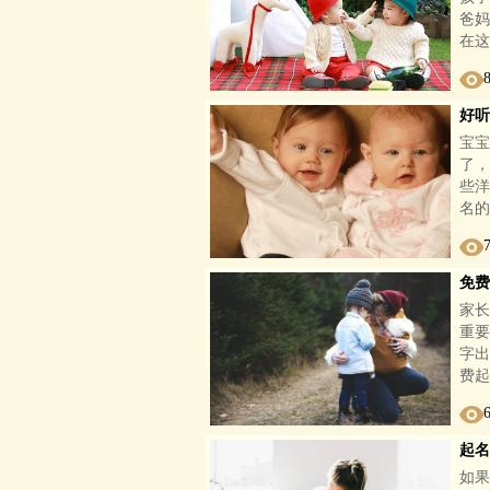
爸妈
在这
好听
宝宝
了，
些洋
名的
免费
家长
重要
字出
费起
起名
如果