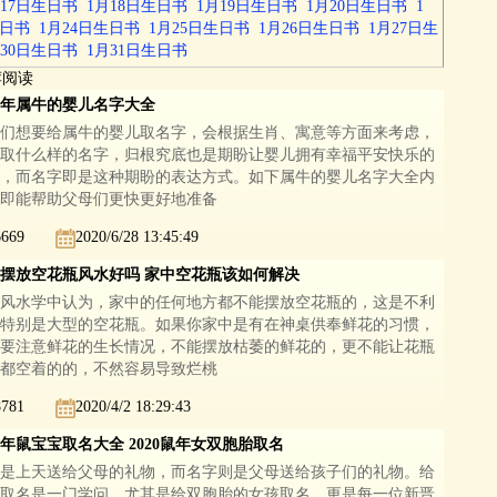
月17日生日书
1月18日生日书
1月19日生日书
1月20日生日书
1
生日书
1月24日生日书
1月25日生日书
1月26日生日书
1月27日生
月30日生日书
1月31日生日书
荐阅读
21年属牛的婴儿名字大全
们想要给属牛的婴儿取名字，会根据生肖、寓意等方面来考虑，
取什么样的名字，归根究底也是期盼让婴儿拥有幸福平安快乐的
，而名字即是这种期盼的表达方式。如下属牛的婴儿名字大全内
即能帮助父母们更快更好地准备
6669
2020/6/28 13:45:49
摆放空花瓶风水好吗 家中空花瓶该如何解决
风水学中认为，家中的任何地方都不能摆放空花瓶的，这是不利
特别是大型的空花瓶。如果你家中是有在神桌供奉鲜花的习惯，
要注意鲜花的生长情况，不能摆放枯萎的鲜花的，更不能让花瓶
都空着的的，不然容易导致烂桃
8781
2020/4/2 18:29:43
20年鼠宝宝取名大全 2020鼠年女双胞胎取名
是上天送给父母的礼物，而名字则是父母送给孩子们的礼物。给
取名是一门学问，尤其是给双胞胎的女孩取名，更是每一位新晋