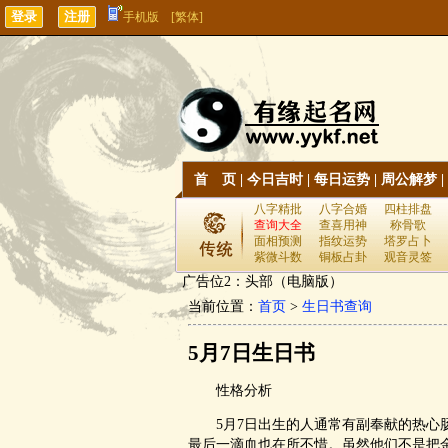
手机版
[繁体]
首 页
|
今日吉时
|
每日运势
|
周公解梦
|
八字精批
八字合婚
四柱排盘
查询大全
查喜用神
称骨歌
面相预测
指纹运势
塔罗占卜
紫微斗数
铜板占卦
观音灵签
广告位2：头部（电脑版）
当前位置：
首页
>
生日书查询
5月7日生日书
性格分析
5月7日出生的人通常有副奉献的热心肠
最后一滴血也在所不惜。虽然他们不是把