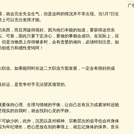
广
，就会完全失去生气，但是这样的情况并不常出现。当5月7日生
势上可以充分发挥才能。
东西，而且周旋得很好。因为他们本能的知道，要获得这些东
实、可靠，因此只要下定决心，要做的事都会成功。在实际上，应
。但是当物质上存得够多时，会有贪婪的倾向，必须特别注意。如
的创造力和感性变钝呵！
职业。如果能同时在这二大职业方面发展，一定会有很好的成
好运，是竞争对手无法望其项背的。
要保持心理、生理与情绪的平衡，让自己在有压力或紧张时还能
受现实的自我时，就会找到心灵的平静。
可缺少的，此外，沉思以及对精神、宗教层次的追寻也会对身体
别因为年纪增长，把心思放在别的事情上，就忘记身体的保养。音乐