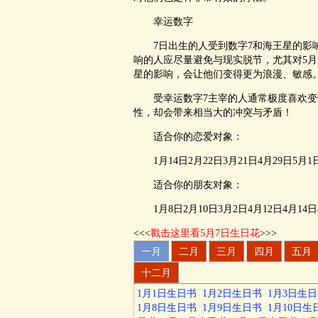
幸运数字
7日出生的人受到数字7和海王星的影响
响的人应尽量避免与现实脱节，尤其对5月
星的影响，会让他们变得更为浪漫、敏感
受幸运数字7主宰的人通常极度喜欢变动
性，却会带来相当大的冲突与矛盾！
适合你的恋爱对象：
1月14日2月22日3月21日4月29日5月1日5
适合你的朋友对象：
1月8日2月10日3月2日4月12日4月14日4月
<<<
戳击这里看5月7日生日花
>>>
一月
二月
三月
四月
五月
十二月
1月1日生日书
1月2日生日书
1月3日生
1月8日生日书
1月9日生日书
1月10日生