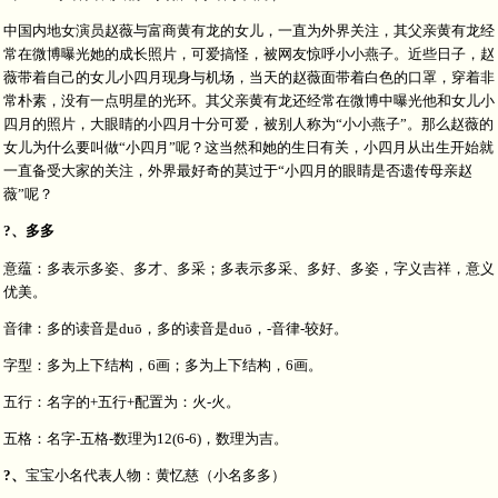
中国内地女演员赵薇与富商黄有龙的女儿，一直为外界关注，其父亲黄有龙经
常在微博曝光她的成长照片，可爱搞怪，被网友惊呼小小燕子。近些日子，赵
薇带着自己的女儿小四月现身与机场，当天的赵薇面带着白色的口罩，穿着非
常朴素，没有一点明星的光环。其父亲黄有龙还经常在微博中曝光他和女儿小
四月的照片，大眼睛的小四月十分可爱，被别人称为“小小燕子”。那么赵薇的
女儿为什么要叫做“小四月”呢？这当然和她的生日有关，小四月从出生开始就
一直备受大家的关注，外界最好奇的莫过于“小四月的眼睛是否遗传母亲赵
薇”呢？
?、多多
意蕴：多表示多姿、多才、多采；多表示多采、多好、多姿，字义吉祥，意义
优美。
音律：多的读音是duō，多的读音是duō，-音律-较好。
字型：多为上下结构，6画；多为上下结构，6画。
五行：名字的+五行+配置为：火-火。
五格：名字-五格-数理为12(6-6)，数理为吉。
?、
宝宝小名代表人物：黄忆慈（小名多多）