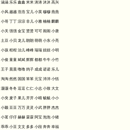
涵涵 乐乐 鑫鑫 米米 涛涛 沐沐 高兴
小风 越越 浩浩 宝儿 小英 穆穆 燕燕
小哥 丁丁 淙淙 非儿 小雅 楠楠 麟麟
小关 强强 金宝 贤贤 可可 闹闹 小唐
土豆 小贝 龙儿 朗朗 萌萌 小东 小亮
小孩 程程 治儿 峰峰 瑞瑞 妞妞 小明
小俊 童童 斌斌 辉辉 都都 牛牛 小竹
王子 晨晨 噜噜 鸽子 成成 诺诺 乐儿
淘淘 然然 国国 笨笨 元宝 沛沛 小恬
灏灏 冬冬 逗逗 仁仁 小志 小致 大文
小臾 麦子 果儿 开开 小晴 毓毓 小小
小颖 豆豆 万万 灵灵 小武 胖胖 杰杰
小茗 仔仔 赫赫 霖霖 阿宝 泡泡 小猪
乖乖 小豆 文文 多多 小段 奔奔 幸福