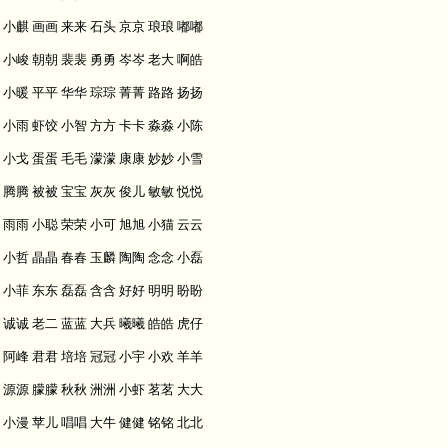
小麒 画画 来来 石头 京京 琅琅 嘟嘟
小峻 朝朝 裴裴 勇勇 岑岑 老大 啊皓
小暖 平平 华华 琮琮 菁菁 路路 扬扬
小雨 虾饺 小智 方方 卡卡 淼淼 小陈
小戈 蛋蛋 毛毛 濛濛 康康 妙妙 小雪
腾腾 被被 宝宝 灰灰 俊儿 敏敏 悦悦
雨雨 小聪 荣荣 小可 旭旭 小猫 云云
小哲 晶晶 春春 玉麟 陶陶 念念 小磊
小菲 东东 磊磊 含含 好好 明明 盼盼
诚诚 老二 蓝蓝 大兵 曦曦 皓皓 虎仔
阿峰 君君 培培 冠冠 小宇 小欢 羊羊
源源 朦朦 秋秋 洲洲 小虾 茗茗 大大
小漫 苹儿 唱唱 大牛 健健 铭铭 北北