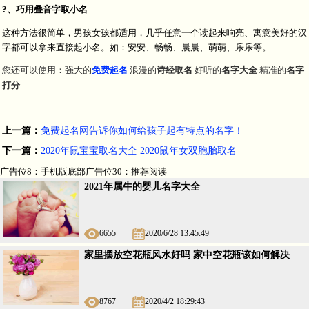
?、巧用叠音字取小名
这种方法很简单，男孩女孩都适用，几乎任意一个读起来响亮、寓意美好的汉
字都可以拿来直接起小名。如：安安、畅畅、晨晨、萌萌、乐乐等。
您还可以使用：强大的
免费起名
浪漫的
诗经取名
好听的
名字大全
精准的
名字
打分
上一篇：
免费起名网告诉你如何给孩子起有特点的名字！
下一篇：
2020年鼠宝宝取名大全 2020鼠年女双胞胎取名
广告位8：手机版底部广告位30：推荐阅读
2021年属牛的婴儿名字大全
6655
2020/6/28 13:45:49
家里摆放空花瓶风水好吗 家中空花瓶该如何解决
8767
2020/4/2 18:29:43