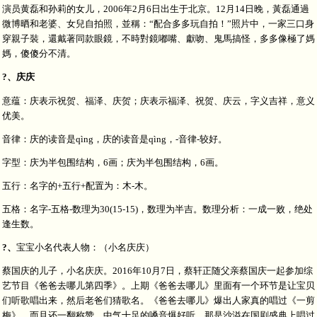
演员黄磊和孙莉的女儿，2006年2月6日出生于北京。12月14日晚，黃磊通過
微博晒和老婆、女兒自拍照，並稱：“配合多多玩自拍！”照片中，一家三口身
穿親子裝，還戴著同款眼鏡，不時對鏡嘟嘴、獻吻、鬼馬搞怪，多多像極了媽
媽，傻傻分不清。
?、庆庆
意蕴：庆表示祝贺、福泽、庆贺；庆表示福泽、祝贺、庆云，字义吉祥，意义
优美。
音律：庆的读音是qìng，庆的读音是qìng，-音律-较好。
字型：庆为半包围结构，6画；庆为半包围结构，6画。
五行：名字的+五行+配置为：木-木。
五格：名字-五格-数理为30(15-15)，数理为半吉。数理分析：一成一败，绝处
逢生数。
?、
宝宝小名代表人物：（小名庆庆）
蔡国庆的儿子，小名庆庆。2016年10月7日，蔡轩正随父亲蔡国庆一起参加综
艺节目《爸爸去哪儿第四季》。上期《爸爸去哪儿》里面有一个环节是让宝贝
们听歌唱出来，然后老爸们猜歌名。《爸爸去哪儿》爆出人家真的唱过《一剪
梅》，而且还一翻称赞。中气十足的嗓音爆好听。那是沙溢在国剧盛典上唱过