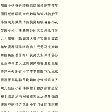
甜馨 小钻 奇奇 琦琦 恬恬 呆呆 丽莎 笑笑
丽丽 朝朝 暖暖 大成 妙晴 迪迪 杜鹃 妙玉
小旭 珂儿 戴柔 倩倩 昊昊 毓毓 淼淼 小花
梦露 小光 小熊 桑妮 师师 奕奕 朵儿 萍萍
九儿 卿卿 小聪 囡囡 大贝 元宝 田田 森森
铭铭 赛赛 瑶瑶 噜噜 春儿 元元 马虎 妞妞
娇娇 婉婉 茗茗 纤纤 灵灵 安安 冰冰 莎莎
豆豆 岑岑 老大 琼琼 婉婷 睿睿 夏夏 星星
洋洋 兮兮 彩虹 小宝 雯雯 圆圆 飞飞 斌斌
蓓蓓 湘儿 聪聪 叉烧 奶糖 小铮 笨笨 齐齐
妮儿 阮阮 小若 伟伟 橙子 媛媛 甜甜 恋恋
布丁 潇潇 涓涓 闹闹 雅芙 远远 多多 强强
涛涛 亚丽 诗诗 跳跳 小宇 月婵 团团 琪琪