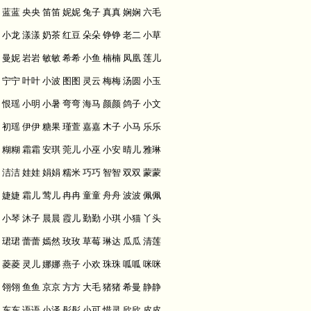
蓝蓝 央央 笛笛 妮妮 兔子 真真 娴娴 六毛
小龙 漾漾 奶茶 红豆 朵朵 铮铮 老二 小草
曼妮 岩岩 敏敏 希希 小鱼 楠楠 凤凰 莲儿
宁宁 叶叶 小波 图图 灵云 梅梅 汤圆 小玉
恨瑶 小明 小暑 弯弯 海马 颜颜 鸽子 小文
初瑶 伊伊 糖果 瑾萱 嘉嘉 木子 小马 乐乐
糊糊 霜霜 安琪 莞儿 小巫 小安 晴儿 雅琳
洁洁 娃娃 娟娟 糯米 巧巧 智智 双双 蒙蒙
婕婕 霜儿 莺儿 冉冉 童童 舟舟 波波 佩佩
小琴 沐子 晨晨 霞儿 勤勤 小琪 小猫 丫头
珺珺 蕾蕾 嫣然 玫玫 草莓 琳达 瓜瓜 清莲
菱菱 灵儿 娜娜 燕子 小欢 珠珠 呱呱 咪咪
翎翎 鱼鱼 京京 方方 大毛 猪猪 希曼 静静
东东 语语 小泽 彤彤 小可 惜灵 欣欣 皮皮