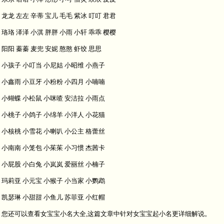
龙龙 左左 辛蒂 宝儿 毛毛 紫冰 叮叮 君君
珞珞 泽泽 小淇 胖胖 小雨 小轩 乖乖 樱樱
阳阳 蓁蓁 麦兜 安妮 憨憨 虾饺 思思
小孩子 小叮当 小尼姑 小昭维 小燕子
小鑫雨 小豆牙 小粉粉 小四月 小喃喃
小蝴蝶 小松鼠 小咪喳 安洁拉 小雨点
小桃子 小鸽子 小绵羊 小洋人 小花猫
小核桃 小雪花 小喇叭 小公主 格蕾丝
小南南 小笼包 小茱茱 小习惯 杰茜卡
小屁股 小白兔 小岚岚 爱丽丝 小楠子
玛莉亚 小元宝 小猴子 小当家 小鹦鹉
凯瑟琳 小甜甜 小鱼儿 苏菲亚 小红帽
您还可以查看女宝宝小名大全,这篇文章中针对女宝宝起小名更详细解说。