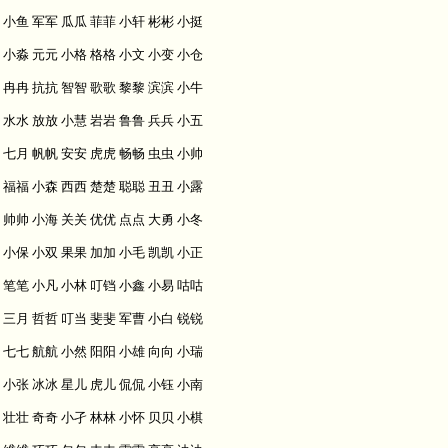
小鱼 军军 瓜瓜 菲菲 小轩 彬彬 小挺
小淼 元元 小格 格格 小文 小变 小仓
冉冉 抗抗 智智 歌歌 黎黎 滨滨 小牛
水水 放放 小慧 岩岩 鲁鲁 兵兵 小五
七月 帆帆 安安 虎虎 畅畅 虫虫 小帅
福福 小森 西西 楚楚 聪聪 丑丑 小露
帅帅 小海 关关 优优 点点 大勇 小冬
小保 小双 果果 加加 小毛 凯凯 小正
笔笔 小凡 小林 叮铛 小鑫 小易 咕咕
三月 哲哲 叮当 斐斐 军曹 小白 锐锐
七七 航航 小然 阳阳 小雄 向向 小瑞
小张 冰冰 星儿 虎儿 侃侃 小钰 小南
壮壮 奇奇 小孑 林林 小怀 贝贝 小棋