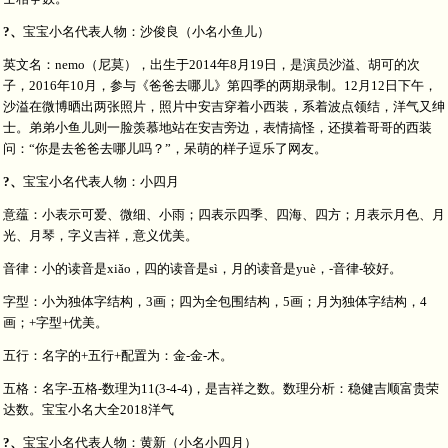
?、
宝宝小名代表人物：沙俊良（小名小鱼儿）
英文名：nemo（尼莫），出生于2014年8月19日，是演员沙溢、胡可的次
子，2016年10月，参与《爸爸去哪儿》第四季的两期录制。12月12日下午，
沙溢在微博晒出两张照片，照片中安吉穿着小西装，系着波点领结，洋气又绅
士。弟弟小鱼儿则一脸羡慕地站在安吉旁边，表情搞怪，还摸着哥哥的西装
问：“你是去爸爸去哪儿吗？”，呆萌的样子逗乐了网友。
?、
宝宝小名代表人物：小四月
意蕴：小表示可爱、微细、小雨；四表示四季、四海、四方；月表示月色、月
光、月琴，字义吉祥，意义优美。
音律：小的读音是xiǎo，四的读音是sì，月的读音是yuè，-音律-较好。
字型：小为独体字结构，3画；四为全包围结构，5画；月为独体字结构，4
画；+字型+优美。
五行：名字的+五行+配置为：金-金-木。
五格：名字-五格-数理为11(3-4-4)，是吉祥之数。数理分析：稳健吉顺富贵荣
达数。宝宝小名大全2018洋气
?、
宝宝小名代表人物：黄新（小名小四月）