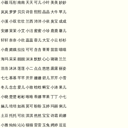
小颖 珏彤 南南 天天 可儿 小叶 美美 妙妙
岚岚 梦梦 贝贝 诗音 熙熙 晶晶 大牛 苹儿
小溪 小双 壮壮 兰西 沛沛 小依 臭宝 成成
安娜 茉茉 小艾 小洁 蜜蜜 小珍 鹿鹿 馨儿
轩轩 奈奈 小欣 蕊蕊 蓉儿 大宝 小云 杉杉
小鹿 嫦娥 拉拉 可可 含含 菁菁 苗苗 喵喵
海玛 采采 靓靓 沫沫 默默 心心 璐璐 兰兰
浩浩 沐沐 莲莲 小二 点点 悠悠 露露 丽姿
七七 慕慕 芊芊 开开 姗姗 碧儿 芹芹 小雪
冬儿 念念 爱儿 小致 晗晗 蝌宝 小涛 果儿
小晓 楚楚 彬彬 唯唯 蒂娜 苹果 丁丁 小七
婳儿 培培 如画 莫可 盼盼 玉婷 玛丽 俐儿
土豆 托托 可欣 淇淇 然然 宝宝 诗霜 莉娜
小雅 灿灿 沁沁 猫猫 雷雷 玉兔 娉婷 逗逗