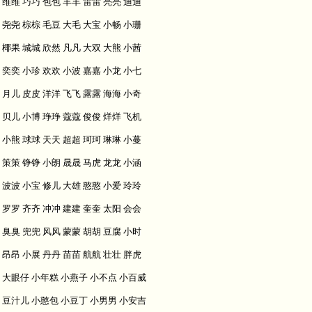
维维 巧巧 包包 丰丰 雷雷 亮亮 迪迪
尧尧 棕棕 毛豆 大毛 大宝 小畅 小珊
椰果 城城 欣然 凡凡 大双 大熊 小茜
奕奕 小珍 欢欢 小波 嘉嘉 小龙 小七
月儿 皮皮 洋洋 飞飞 露露 海海 小奇
贝儿 小博 琤琤 蔻蔻 俊俊 烊烊 飞机
小熊 球球 天天 超超 珂珂 琳琳 小蔓
策策 铮铮 小朗 晟晟 马虎 龙龙 小涵
波波 小宝 修儿 大雄 憨憨 小爱 玲玲
罗罗 齐齐 冲冲 建建 奎奎 太阳 会会
臭臭 兜兜 风风 蒙蒙 胡胡 豆腐 小时
昂昂 小展 丹丹 苗苗 航航 壮壮 胖虎
大眼仔 小年糕 小燕子 小不点 小百威
豆汁儿 小憨包 小豆丁 小男男 小安吉