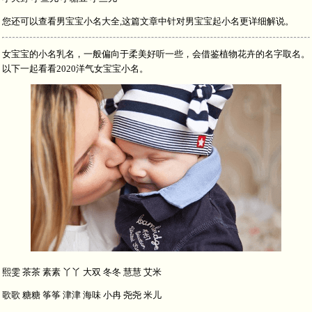
您还可以查看男宝宝小名大全,这篇文章中针对男宝宝起小名更详细解说。
女宝宝的小名乳名，一般偏向于柔美好听一些，会借鉴植物花卉的名字取名。
以下一起看看2020洋气女宝宝小名。
熙雯 茶茶 素素 丫丫 大双 冬冬 慧慧 艾米
歌歌 糖糖 筝筝 津津 海味 小冉 尧尧 米儿