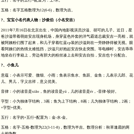
五行：名字的五行+配置为：土-木。
五格：名字五格数理为12(6-6)，数理为吉。
?、宝宝小名代表人物：沙俊伯（小名安吉）
2011年7月16日在北京出生，中国内地影视演员沙溢、胡可的儿子。近日，星
爸沙溢带着萌娃安吉现身机场，身穿蓝色外套的洋气霸道总裁安吉一亮相，就
被阿姨粉们围了起来，和儿子穿着红蓝cp装的沙溢则在一旁静静得被无视。眼
看阿姨们的热情太难抵挡，沙溢只好抱起安吉快走突围。等电梯时，安吉乖乖
地坐在行李箱上，旁边有胆大的粉丝凑上去和安吉自拍，安吉也十分配合。
?、小鱼儿
意蕴：小表示可爱、微细、小雨；鱼表示鱼水、鱼跃、金鱼；儿表示儿郎、花
儿、男儿，字义吉祥，意义优美。
音律：小的读音是xiǎo，鱼的读音是yú，儿的读音是ér，-音律-较好。
字型：小为独体字结构，3画；鱼为上下结构，8画；儿为独体字结构，2画；
+字型+优美。
五行：名字的+五行+配置为：金-水-金。
五格：名字-五格-数理为22(3-11-8)，数理为半吉。数理分析：秋草逢霜的两
士相争数。