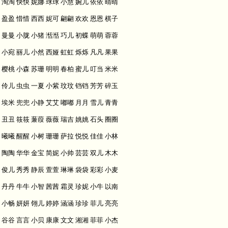
淘淘 快快 妮娜 球球 小慧 婉儿 依依 晴晴
盈盈 惜惜 西西 妮可 翩翩 欢欢 恩恩 棋子
曼曼 小胧 小猪 湉湉 巧儿 初蝶 萌萌 蓉蓉
小宛 丽儿 小然 西娅 虹虹 烁烁 凡凡 果果
樱桃 小森 苏珊 明明 春柏 蜜儿 叮当 米米
伶儿 虫虫 一夏 小紫 玟玟 铛铛 芳芳 碎玉
埃米 兜兜 小静 艾艾 嘟嘟 月月 雪儿 青青
丑丑 筱筱 蒹葭 薇薇 瑞吉 姚姚 石头 圈圈
曦曦 醒醒 小树 珊珊 萨拉 悦悦 佳佳 小林
陶陶 华华 金宝 简妮 小帅 芸芸 双儿 木木
俊儿 秀秀 静辰 萱萱 琳琳 袋袋 彩彩 小麦
丹丹 牛牛 小智 茜茜 霜灵 珍妮 小牛 以南
小畅 妍妍 翎儿 婷婷 涵涵 珍珍 菲儿 亮亮
谷谷 言言 小贝 康康 文文 湘湘 菲菲 小杰