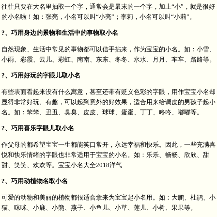
往往只要在大名里抽取一个字，通常会是最末的一个字，加上“小”，就是很好
的小名啦！如：张亮，小名可以叫“小亮”；李莉，小名可以叫“小莉”。
?、巧用身边的景物和生活中的事物取小名
自然现象、生活中常见的事物都可以信手拈来，作为宝宝的小名。如：小雪、
小雨、彩霞、云儿、彩虹、南南、东东、冬冬、水水、月月、车车、路路等。
?、巧用好玩的字眼儿取小名
有些表面看起来没有什么寓意，甚至还带有贬义色彩的字眼，用作宝宝小名却
显得非常好玩、有趣，可以起到意外的好效果，适合用来给调皮的男孩子起小
名。如：笨笨、丑丑、臭臭、皮皮、球球、蛋蛋、丁丁、咚咚、嘟嘟等。
?、巧用喜乐字眼儿取小名
作父母的都希望宝宝一生都能笑口常开，永远幸福和快乐。因此，一些充满喜
悦和快乐情绪的字眼也非常适用于宝宝的小名。如：乐乐、畅畅、欣欣、甜
甜、笑笑、欢欢等。宝宝小名大全2018洋气
?、巧用动植物名取小名
可爱的动物和美丽的植物都很适合拿来为宝宝起小名用。如：大鹏、杜鹃、小
猫、咪咪、小鹿、小熊、燕子、小鱼儿、小草、莲儿、小树、果果等。