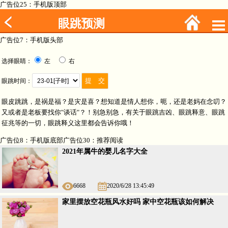
广告位25：手机版顶部
眼跳预测
广告位7：手机版头部
选择眼睛：
左
右
眼跳时间：
眼皮跳跳，是祸是福？是灾是喜？想知道是情人想你，呃，还是老妈在念叨？
又或者是老板要找你"谈话"？！别急别急，有关于眼跳吉凶、眼跳释意、眼跳
征兆等的一切，眼跳释义这里都会告诉你哦！
广告位8：手机版底部广告位30：推荐阅读
2021年属牛的婴儿名字大全
6668
2020/6/28 13:45:49
家里摆放空花瓶风水好吗 家中空花瓶该如何解决