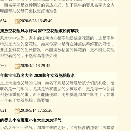
，而名字即是这种期盼的表达方式。如下属牛的婴儿名字大全内
即能帮助父母们更快更好地准备
6654
2020/6/28 13:45:49
摆放空花瓶风水好吗 家中空花瓶该如何解决
风水学中认为，家中的任何地方都不能摆放空花瓶的，这是不利
特别是大型的空花瓶。如果你家中是有在神桌供奉鲜花的习惯，
要注意鲜花的生长情况，不能摆放枯萎的鲜花的，更不能让花瓶
都空着的的，不然容易导致烂桃
8767
2020/4/2 18:29:43
20年鼠宝宝取名大全 2020鼠年女双胞胎取名
是上天送给父母的礼物，而名字则是父母送给孩子们的礼物。给
取名是一门学问，尤其是给双胞胎的女孩取名，更是每一位新晋
都必须重视的事，而不能随便取。明年就是2020年鼠年了，如果
一年有了女双胞胎，那要如
8821
2019/9/14 17:55:26
的婴儿小名宝宝小名大全2020洋气
小名大全2020洋气，2020年来临之际，又有很多的漂亮宝贝降临