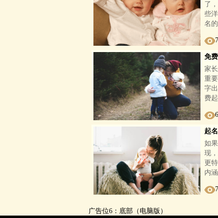
了，
些洋
名的
免费
家长
重要
字出
费起
起名
如果
现，
更特
内涵
广告位6：底部（电脑版）