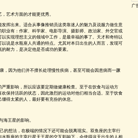
广
，艺术方面的才能更优秀。
发挥出来。适合从事像推销员这类靠迷人的魅力及说服力做生意
的职业有：作家、科学家、电影导演、摄影师、政治家、外交官或
可以实现理想主义的领域中工作，是最幸福的事了。天才和奇特以
可以说是水瓶座人共通的特点。尤其对本日出生的人而言，发现可
底的耐力，是决定他是否成功的要素。
康，因为他们并不擅长处理慢性疾病，甚至可能会因患病而一蹶
严重影响，所以应该要定期做健康检查。至于在饮食与运动方
喜欢保持活跃的状态，因此激烈的运动对他们相当合适。至于饮食
己绷得太紧的人，最好要有充份的休息。
)与海王星的影响。
己的想法，在极端的情况下还可能会脱离现实。双鱼座的主宰行
与水瓶座的主宰行星天王星的交互影响下，会使得这天出生的人相