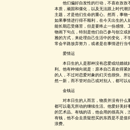
他们偏好自发性的行动，不喜欢孜孜不
本质，顽固和僵化，以及无法跟上时代潮
主题，才是他们生命的重心。然而，事物
如果事情进行得不顺利，在今天出生的人
能长期忍受痛苦，但是要终止一份感情、
物画下句点，特别是他们自己参与创立或
雅的方式，来处理自己生活中的变化，不
常会半路放弃努力，或者是在事情进行当
爱情运
本日生的人是那种没有恋爱或结婚就好
利。他有种倾向就是：原本自己喜欢得紧
的人，不过对恋爱对象的幻灭也很快。所
然一新，而不管对自己或对别人，都可以
金钱运
对本日生的人而言，物质并没有什么重
都可以毫无所动的继续生活。他爱好美好
的艺术品。有钱的话，他会用的很高兴，
有钱，他不会去质疑想买的东西是不是值
浪费。