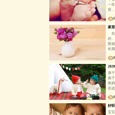
一生
容，
家里
在
的，
那就
长期
20
孩子
孩子
爸妈
在这
好听
宝宝