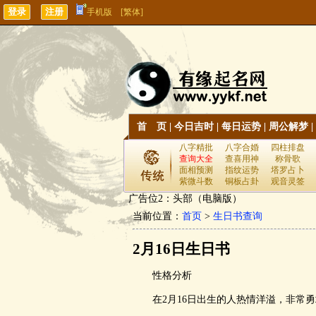
手机版
[繁体]
首 页
|
今日吉时
|
每日运势
|
周公解梦
|
八字精批
八字合婚
四柱排盘
查询大全
查喜用神
称骨歌
面相预测
指纹运势
塔罗占卜
紫微斗数
铜板占卦
观音灵签
广告位2：头部（电脑版）
当前位置：
首页
>
生日书查询
2月16日生日书
性格分析
在2月16日出生的人热情洋溢，非常勇