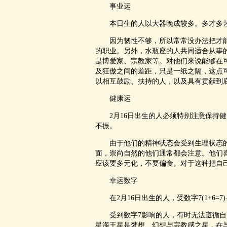
事业运
本日生的人以大器晚成较多。多才多艺
因为韧性不够，所以常常没办法把才能
的职业。另外，水瓶座的人共同适合从事
是博爱家、宗教家等。对他们来说能够在
及狂傲之间的差距，只是一纸之隔，这点
以相互鼓励、扶持的人，以及具有贡献到
健康运
2月16日出生的人必须特别注意保持健
不振。
由于他们的精神状态会受到生理状态的
面，崇尚自然的他们通常都会注意。他们
应该要多元化，不要偏食。对于这种把自
幸运数字
在2月16日出生的人，受数字7(1+6=7
受到数字7影响的人，有时无法遵循自
星海王星是梦想、幻想与宗教感之星，在