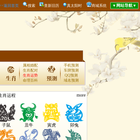
<<<返回首页
搜索
查新旧历
真太阳时
商城系统
属相婚配
手机预测
生肖配对
车牌预测
生肖运势
QQ预测
命理百科
域名预测
more
生肖运程
子鼠
丑牛
寅虎
卯兔