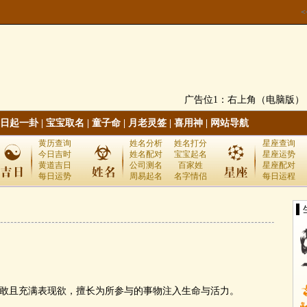
广告位1：右上角（电脑版）
日起一卦
|
宝宝取名
|
童子命
|
月老灵签
|
喜用神
|
网站导航
黄历查询
姓名分析
姓名打分
星座查询
今日吉时
姓名配对
宝宝起名
星座运势
黄道吉日
公司测名
百家姓
星座配对
每日运势
周易起名
名字情侣
每日运程
▌
敢且充满表现欲，擅长为所参与的事物注入生命与活力。