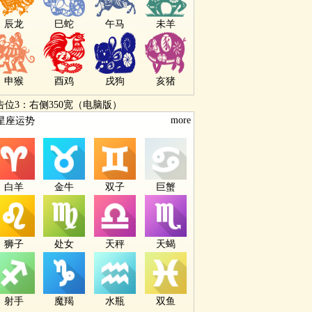
辰龙
巳蛇
午马
未羊
申猴
酉鸡
戌狗
亥猪
告位3：右侧350宽（电脑版）
more
星座运势
白羊
金牛
双子
巨蟹
狮子
处女
天秤
天蝎
射手
魔羯
水瓶
双鱼