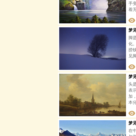
手
着
梦
脚
化
捞
见
梦
头
表
加
本
梦
在