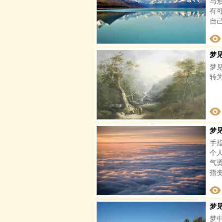
与
有
自
梦
梦
转
梦
手
个
气
指
梦
梦