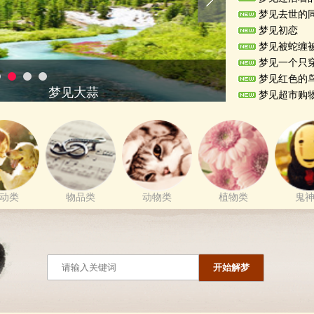
梦见
去世的
梦见
初恋
梦见
被蛇缠
梦见
一个只
梦见
红色的
梦见
超市购
动类
物品类
动物类
植物类
鬼