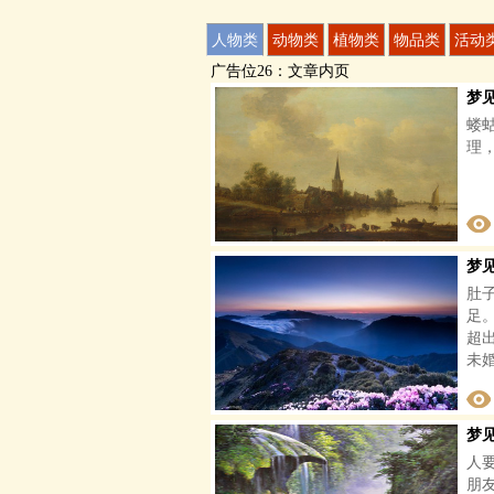
人物类
动物类
植物类
物品类
活动
广告位26：文章内页
梦
蝼
理
梦
肚
足
超
未
梦
人
朋