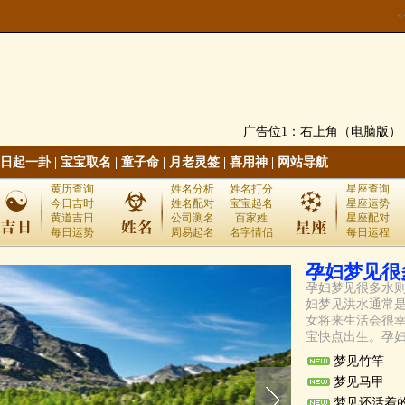
广告位1：右上角（电脑版）
日起一卦
|
宝宝取名
|
童子命
|
月老灵签
|
喜用神
|
网站导航
黄历查询
姓名分析
姓名打分
星座查询
今日吉时
姓名配对
宝宝起名
星座运势
黄道吉日
公司测名
百家姓
星座配对
每日运势
周易起名
名字情侣
每日运程
孕妇梦见很
孕妇梦见很多水
妇梦见洪水通常
女将来生活会很
宝快点出生。孕妇
梦见
竹竿
梦见
马甲
梦见
还活着