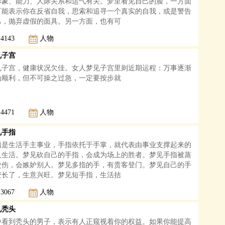
形象、能力、人际关系和运气有关。梦里看见自己的脸，一方面
可能表示你在反省自我，思索和追寻一个真实的自我，或是警告
己，抛弃虚假的面具。另一方面，也有可
4143
人物
见子宫
见子宫，健康状况欠佳。女人梦见子宫里则近期运程：万事逐渐
为顺利，但不可操之过急，一定要按步就
4471
人物
见手指
指是生活手主事业，手指依托于手掌，就代表由事业支撑起来的
人生活。梦见砍自己的手指，会成为场上的胜者。梦见手指被蒸
烫伤，会嫉妒别人。梦见多指的手，有贵客登门。梦见自己的手
变长了，生意兴旺。梦见短手指，生活拮
3067
人物
见秃头
中看到秃头的男子，表示有人正窥视着你的权益。如果你能提高