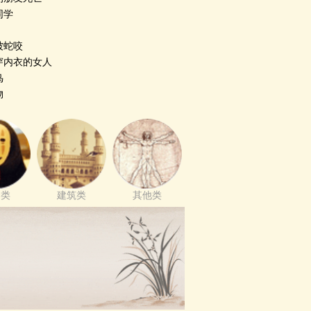
同学
被蛇咬
穿内衣的女人
鸟
物
神类
建筑类
其他类