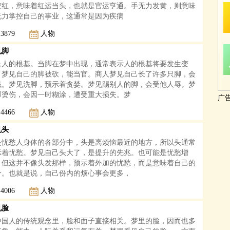
变红，意味着红运当头，也就是官运亨通。手无力发黄，则意味
无力掌控自己的事业，这通常是因为疾病
3879
人物
见脚
是人的根基。当脚在梦中出现，通常表示人的根基将要发生变
。梦见自己的脚被砍，能当官。商人梦见自己长了许多只脚，会
钱。梦见洗脚，预示着贪婪。梦见踢别人的脚，会受他人辱。梦
脚烫伤，会因一时糊涂，遭受重大损失。梦
广
4466
人物
见头
是忧愁人身体的各部分中，头是离烦恼最近的地方，所以头通常
示着忧愁。梦见自己头大了，是提升的先兆。也可能是忧愁增
，但这并不像头发那样，预示着外加的忧愁，而是意味着自己的
分。也就是说，自己份内的烦心事会更多，
4006
人物
见脸
中国人的传统观念里，脸和面子直接相关。梦里的脸，因而也多