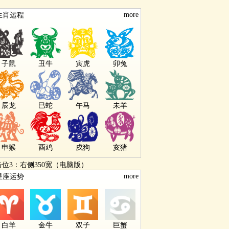
more
生肖运程
子鼠
丑牛
寅虎
卯兔
辰龙
巳蛇
午马
未羊
申猴
酉鸡
戌狗
亥猪
告位3：右侧350宽（电脑版）
more
星座运势
白羊
金牛
双子
巨蟹