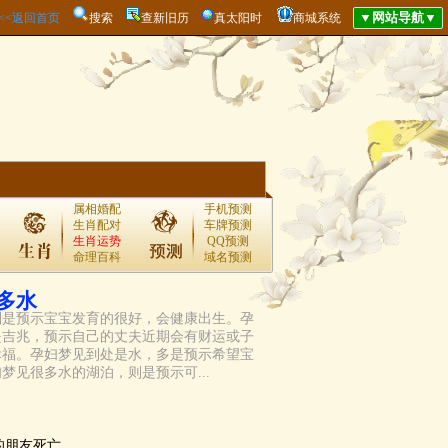
<<<返回首页
搜索
查新旧历
真太阳时
商城系统
属相婚配
手机预测
生肖配对
车牌预测
生肖运势
QQ预测
命理百科
域名预测
多水
则是预示宝宝发育的很好，会健康出生。孕
是吉兆，预示自己的丈夫近期会有财运或子
幸福。孕妇梦见到处是水，多是预示希望宝
梦见很多水的湖泊，则是预示可...
的朋友死亡