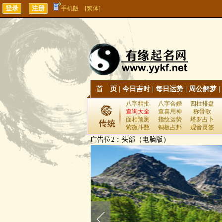
手机版
[繁体]
首 页
|
今日吉时
|
每日运势
|
周公解梦
|
八字精批
八字合婚
四柱排盘
查询大全
查喜用神
称骨歌
面相预测
指纹运势
塔罗占卜
紫微斗数
铜板占卦
观音灵签
广告位2：头部（电脑版）