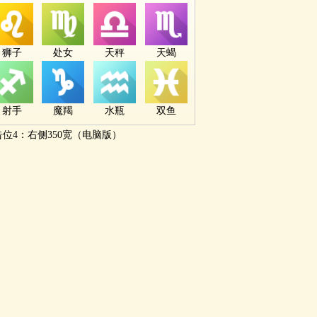
狮子
处女
天秤
天蝎
射手
魔羯
水瓶
双鱼
告位4：右侧350宽（电脑版）