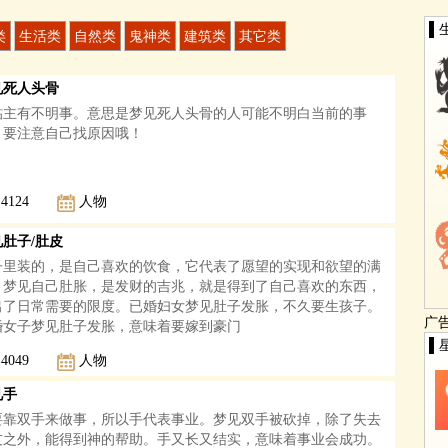
▌
类
生活类
自然类
鬼神类
建筑类
其它类
见死人头骨
蛄主有不明事。意思是梦见死人头骨的人可能不明白当前的事
，要注意自己找原因哦！
4124
人物
见肚子/肚皮
子里装的，是自己喜欢的饮食，它代表了愿望的实现和欲望的满
。梦见自己肚胀，是发财的吉兆，就是得到了自己喜欢的东西，
出了日常需要的限度。已婚妇女梦见肚子发胀，不久要生孩子。
广
婚女子梦见肚子发胀，意味着要嫁到豪门
▌
4049
人物
见手
要靠双手来做事，所以手代表事业。梦见双手被砍掉，除了失去
友之外，能得到神的帮助。手又长又结实，意味着事业会成功。