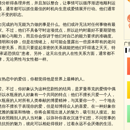
分析得条理井然，并且加以整合，让事情可以循序渐进地顺利运
感，通常都可以抓住最佳的时机向生意或爱情展开行动。他们通常
生不变的职志。
完成的与无能为力做的事是什么。他们或许无法对任何事物有最
家。不过，他们不具备守时这项优点，所以赴约时最好不要期望他
有耐心与毅力，而且你会惊讶于他们对自己的能力要求的准确度。
脑清明和冷静，但是在情绪上，却可能会显露出一些原本即有的老问
广
亲密关系，而且只要提起亲密的关系就能把他们吓得逃之夭夭。特
▌
承诺恐惧症”患者。另外，这天出生的人在性关系方面，通常都不
牌，无论男性与女性都一样。
热恋中的爱侣，你都觉得他是世界上最棒的人。
。不过，你好象认为这种悲剧性的结局，是罗曼蒂克的爱情中偶
所以水瓶座的人好象有一个共同的特点：他们不擅长只爱一个人，
水瓶座的人对所有人类奉献的博爱精神，与其要你一个、一个地去
然你不擅长于表现你的爱，但是却博得众人的喜爱。在一种好象你
优雅的服装和饰物，你将会展现出迷人的魅力，吸引别人接近。如
喜欢照顾别人的人当对象，以弥补你喜欢沉迷于幻想，不问世事的
法抗拒的魅力，彼此可以相处得很好，过着永远不会厌倦的生活。