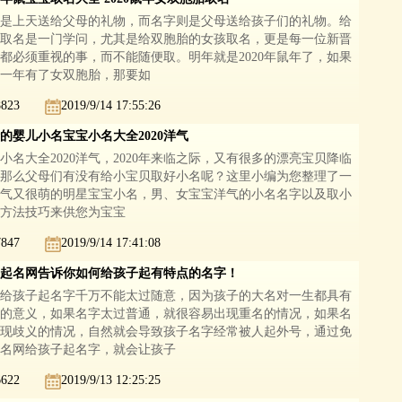
是上天送给父母的礼物，而名字则是父母送给孩子们的礼物。给
取名是一门学问，尤其是给双胞胎的女孩取名，更是每一位新晋
都必须重视的事，而不能随便取。明年就是2020年鼠年了，如果
一年有了女双胞胎，那要如
8823
2019/9/14 17:55:26
的婴儿小名宝宝小名大全2020洋气
小名大全2020洋气，2020年来临之际，又有很多的漂亮宝贝降临
那么父母们有没有给小宝贝取好小名呢？这里小编为您整理了一
气又很萌的明星宝宝小名，男、女宝宝洋气的小名名字以及取小
方法技巧来供您为宝宝
7847
2019/9/14 17:41:08
起名网告诉你如何给孩子起有特点的名字！
给孩子起名字千万不能太过随意，因为孩子的大名对一生都具有
的意义，如果名字太过普通，就很容易出现重名的情况，如果名
现歧义的情况，自然就会导致孩子名字经常被人起外号，通过免
名网给孩子起名字，就会让孩子
6622
2019/9/13 12:25:25