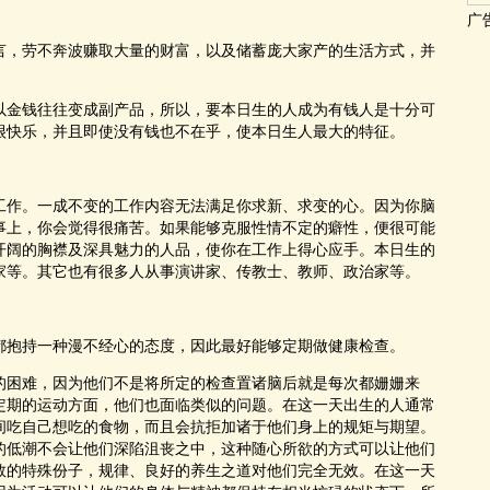
广
，劳不奔波赚取大量的财富，以及储蓄庞大家产的生活方式，并
金钱往往变成副产品，所以，要本日生的人成为有钱人是十分可
很快乐，并且即使没有钱也不在乎，使本日生人最大的特征。
作。一成不变的工作内容无法满足你求新、求变的心。因为你脑
事上，你会觉得很痛苦。如果能够克服性情不定的癖性，便很可能
开阔的胸襟及深具魅力的人品，使你在工作上得心应手。本日生的
家等。其它也有很多人从事演讲家、传教士、教师、政治家等。
抱持一种漫不经心的态度，因此最好能够定期做健康检查。
困难，因为他们不是将所定的检查置诸脑后就是每次都姗姗来
定期的运动方面，他们也面临类似的问题。在这一天出生的人通常
间吃自己想吃的食物，而且会抗拒加诸于他们身上的规矩与期望。
的低潮不会让他们深陷沮丧之中，这种随心所欲的方式可以让他们
数的特殊份子，规律、良好的养生之道对他们完全无效。在这一天