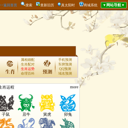
<<<返回首页
搜索
查新旧历
真太阳时
商城系统
属相婚配
手机预测
生肖配对
车牌预测
生肖运势
QQ预测
命理百科
域名预测
more
生肖运程
子鼠
丑牛
寅虎
卯兔