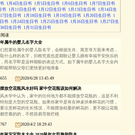
日书
1月4日生日书
1月5日生日书
1月6日生日书
1月7日生日书
日书
1月11日生日书
1月12日生日书
1月13日生日书
1月14日生
月17日生日书
1月18日生日书
1月19日生日书
1月20日生日书
1
生日书
1月24日生日书
1月25日生日书
1月26日生日书
1月27日生
月30日生日书
1月31日生日书
荐阅读
21年属牛的婴儿名字大全
们想要给属牛的婴儿取名字，会根据生肖、寓意等方面来考虑，
取什么样的名字，归根究底也是期盼让婴儿拥有幸福平安快乐的
，而名字即是这种期盼的表达方式。如下属牛的婴儿名字大全内
即能帮助父母们更快更好地准备
6655
2020/6/28 13:45:49
摆放空花瓶风水好吗 家中空花瓶该如何解决
风水学中认为，家中的任何地方都不能摆放空花瓶的，这是不利
特别是大型的空花瓶。如果你家中是有在神桌供奉鲜花的习惯，
要注意鲜花的生长情况，不能摆放枯萎的鲜花的，更不能让花瓶
都空着的的，不然容易导致烂桃
8767
2020/4/2 18:29:43
20年鼠宝宝取名大全 2020鼠年女双胞胎取名