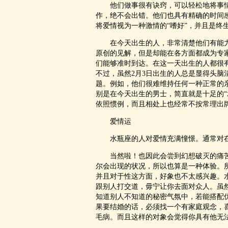
他们做事很有诀窍，可以轻松地将事情
作，绝不会出错。他们也具有精确的时间
将爱情视为一种激情的“嗜好”，并且是终
在今天出生的人，非常清楚他们有能力
原创的见解，但是却能在各方面都成为专
们能够准时到达。在这一天出生的人都很
不过，虽然2月3日出生的人总是显得头
题。例如，他们很难维持任何一种正常的
别是在今天出生的男士，简直就是十足的“
依照惯例，而且相处上也经常不按常理出
爱情运
水瓶座的人对爱情充满憧憬。通常对在
当然啦！也因此会尝到幻想破灭的痛苦
尔会出现的状况，所以也算是一种体验。
并且对于性这方面，好象也不太感兴趣。
跟别人打交道，毋宁让你去面对众人。虽
知道别人不知道的秘密气氛中，若能搭配
果要结婚的话，必须找一个有家庭观念，
毛病。而且这样的对象会觉得你具有他无