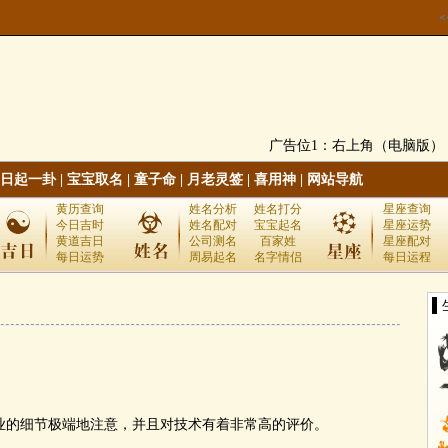
广告位1：右上角（电脑版）
日起一卦
|
宝宝取名
|
童子命
|
月老灵签
|
喜用神
|
网站导航
黄历查询
姓名分析
姓名打分
星座查询
今日吉时
姓名配对
宝宝起名
星座运势
黄道吉日
公司测名
百家姓
星座配对
每日运势
周易起名
名字情侣
每日运程
▌
的细节极端地注意，并且对技术有着非常高的评价。