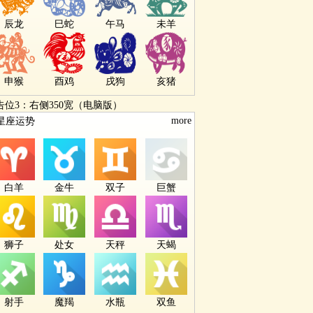
辰龙
巳蛇
午马
未羊
申猴
酉鸡
戌狗
亥猪
告位3：右侧350宽（电脑版）
more
星座运势
白羊
金牛
双子
巨蟹
狮子
处女
天秤
天蝎
射手
魔羯
水瓶
双鱼