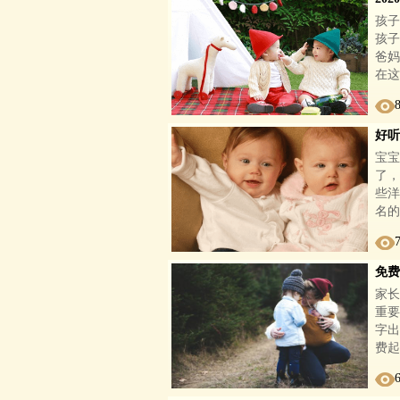
孩子
孩子
爸妈
在这
好听
宝宝
了，
些洋
名的
免费
家长
重要
字出
费起