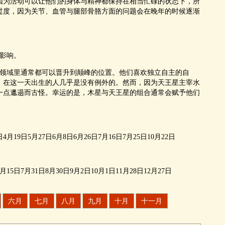
因为活动可以让他们的身体与精神都保持在相当忙碌的状态下，所
过度，因为关节、血管与腿部骨胳方面的问题会在晚年的时候逐渐
影响。
领域里通常都可以晋升到颠峰的位置。他们喜欢独立自主的自
，在这一天出生的人几乎是没有例外的。然而，因为天王星主宰水
一点邋遢而古怪。幸运的是，木星与天王星的组合通常会赋予他们
月19日5月27日6月8日6月26日7月16日7月25日10月22日
5日7月31日8月30日9月2日10月1日11月28日12月27日
六月
七月
八月
九月
十月
十一月