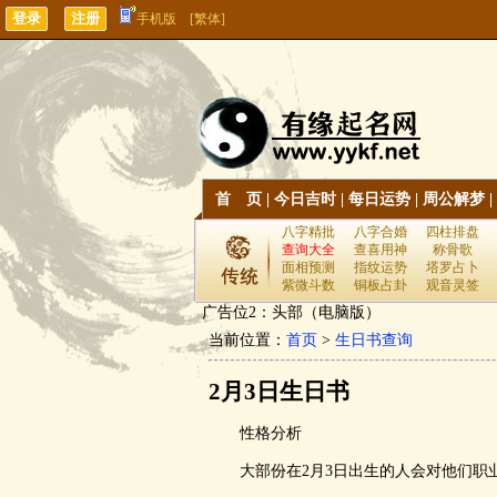
手机版
[繁体]
首 页
|
今日吉时
|
每日运势
|
周公解梦
|
八字精批
八字合婚
四柱排盘
查询大全
查喜用神
称骨歌
面相预测
指纹运势
塔罗占卜
紫微斗数
铜板占卦
观音灵签
广告位2：头部（电脑版）
当前位置：
首页
>
生日书查询
2月3日生日书
性格分析
大部份在2月3日出生的人会对他们职业