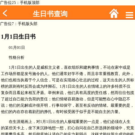
广告位25：手机版顶部
生日书查询
广告位7：手机版头部
1月1日生日书
01月01日
性格分析
1月1日出生的人是威权主义者，喜欢组织和建构事情，不论在家中或是
工作场所都是发号施令的人。他们通常好学不倦，而且非常重视教育。此外，
他们也相当执着于个人信念，可是在实现雄心壮志的过程，这天出生的人所标
榜的原则有时反而会成为绊脚石。1月1日出生的人在情绪上的许多特质不仅
复杂而且看起来相互矛盾。举例来说，他们具有高度的责任感，然而往往包揽
了超过自己能力负荷的责任；他们情绪容易激动，但是可能憋在心中隐忍不
说；他们的见解或许很开明，行事却保守，甚至有反动的情绪。最重要的是，
他们的内在存在着剧烈的挣扎，有时候受困于似乎是不能自主的力量。
在生涯规画上，对1月1日出生的人极端重要的一点是，他们必须在人生
的某些关卡上，坐下来沉静地想一想，扪心自问在自己所选择的领域中，究竟
想要攀升多高，然后彻底地认清自己的实力和弱点，这样才能估算出成功的机