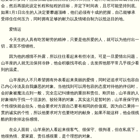
会，然后再据此设定长程和短程的目标，并定下时间表，且尽可能坚持到底。
如果1月1日出生的人决定要攀越顶峰，他们必须有十成的把握，自己能够承
受得住任何压力，同时拥有足够的耐力以及情绪自制力以抵达目的地。
爱情运
今天生的人具有吃苦耐劳的精神，只要是他所爱的人，就可以为他付出一
切，甚至不惜牺牲。
因为他的感情不外露，所以往往看起来有些冷淡。可是一旦爱情出问题，
山羊座的人就无法保持冷静，他会积极找寻机会，去发挥他那平常几乎很少看
到的温柔。
山羊座的人不只希望拥有外表看起来美丽的爱情，同时还追求可以包容自
己内心冷淡及自我嫌恶的对象。当他找到可以用包容的态度对待他的伴侣时，
会好象被魔法点到一般，完全忘记纠缠他的重担和责任。刚开始，山羊座的人
好象倾向于找一个活泼的、较轻薄的对象，其实这只是暂时的，山羊座保守的
个性很快就会抬头，他会要求对方跟自己要有相同的价值观。因为自己秉持一
贯的诚实的个性，所以他要求对方也要绝对的献身，如果不能这样，他会很残
酷的割舍掉这份感情。
在众人面前，山羊座的人看起来很客气、很保守、很拘谨，但在私底下，
他很热情、爱家庭、责任感很重，是个理想的对象。