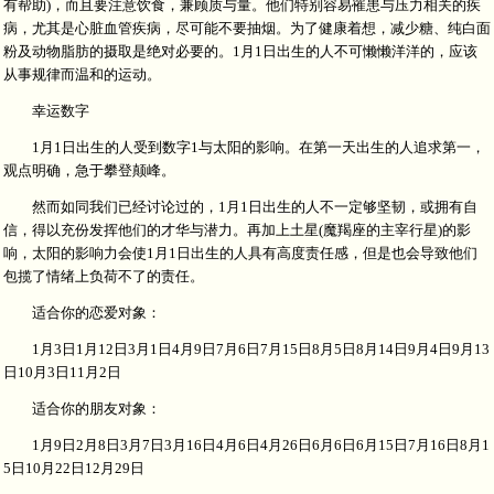
有帮助)，而且要注意饮食，兼顾质与量。他们特别容易罹患与压力相关的疾
病，尤其是心脏血管疾病，尽可能不要抽烟。为了健康着想，减少糖、纯白面
粉及动物脂肪的摄取是绝对必要的。1月1日出生的人不可懒懒洋洋的，应该
从事规律而温和的运动。
幸运数字
1月1日出生的人受到数字1与太阳的影响。在第一天出生的人追求第一，
观点明确，急于攀登颠峰。
然而如同我们已经讨论过的，1月1日出生的人不一定够坚韧，或拥有自
信，得以充份发挥他们的才华与潜力。再加上土星(魔羯座的主宰行星)的影
响，太阳的影响力会使1月1日出生的人具有高度责任感，但是也会导致他们
包揽了情绪上负荷不了的责任。
适合你的恋爱对象：
1月3日1月12日3月1日4月9日7月6日7月15日8月5日8月14日9月4日9月13
日10月3日11月2日
适合你的朋友对象：
1月9日2月8日3月7日3月16日4月6日4月26日6月6日6月15日7月16日8月1
5日10月22日12月29日