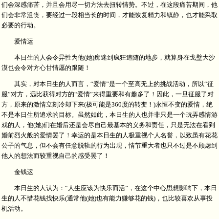
们会深感痛苦，并且会用尽一切方法去扭转情势。不过，在这段痛苦期间，他
们会非常沮丧，要经过一段相当长的时间，才能恢复精力和镇静，也才能采取
必要的行动。
爱情运
本日生的人会令异性为他(她)痴迷到疯狂追随的地步，就算身在戈壁大沙
漠也会令对方心甘情愿的跟随！
其实，对本日生的人而言，“爱情”是一个至高无上的挑战活动，所以“征
服”对方，远比获得对方的“爱情”来得重要和有趣多了！因此，一旦征服了对
方，原来的激情立刻冷却下来(极可能是360度的转变！)永恒不变的爱情，绝
不是本日生所追求的目标。虽然如此，本日生的人也并非只是一个玩弄感情游
戏的人，他(她)们在婚后还是会尽自己最基本的义务和责任，只是无法在看到
婚前烈火般的爱情罢了！幸运的是本日生的人极重视个人名誉，以致虽有花花
公子的气息，但不会有任意脱轨的行为出现，情节重大者也只不过是不顾虑到
他人的想法而较重视自己的感受罢了！
金钱运
本日生的人认为：“人生应该为快乐而活”，在这个中心思想影响下，本日
生的人不惜花钱找快乐(通常他(她)也有能力赚够花的钱)，也比较喜欢从事投
机活动。