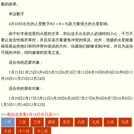
般的效果。
幸运数字
4月18日出生的人受数字9(1＋8＝9)及力量强大的火星影响。
由于牡羊座也受到火星的主宰，所以这天出生的人必须特别小心，千万不
要让攻击性格所掌控，并且应该尽量避免冲突的情况。此外，强盛的火星能量
很容易会把他们和同伴带向错误的方向；但愿他们能够克制冲动，并且为这份
可观的冲劲，找到健康的宣泄之道。
适合你的恋爱对象：
1月21日1月25日3月4日5月31日6月3日7月11日8月19日9月9日10月8日11
月16日11月25日12月24日
适合你的朋友对象：
1月29日2月17日3月21日5月29日6月28日7月27日8月8日9月7日10月6日1
1月5日11月14日12月22日
<<<
戳击这里看4月18日生日花
>>>
一月
二月
三月
四月
五月
六月
七月
八月
九月
十月
十一月
十二月