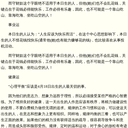
而守财奴这个字眼绝不适用于本日生的人，但他(她)们也不会乱花钱，关
键点在于花钱必得能快乐，工作必得有乐趣，因此，也不可能是一个靠山吃
山、靠海吃海、坐吃山空的人！
事业运
本日生的人认为：“人生应该为快乐而活”，在这个中心思想影响下，本日
生的人不惜花钱找快乐(通常他(她)也有能力赚够花的钱)，也比较喜欢从事投
机活动。
而守财奴这个字眼绝不适用于本日生的人，但他(她)们也不会乱花钱，关
键点在于花钱必得能快乐，工作必得有乐趣，因此，也不可能是一个靠山吃
山、靠海吃海、坐吃山空的人！
健康运
“心理平衡”应该是4月18日出生的人最关切的事。
因为他们的意志力、想象力远胜于理性，所以必须接受某些严格的心智磨
练。为了维持良好的健康，这一天出生的人作息应该有秩序，将精力做建设性
的使用，不要白费精力做些无谓的追求。规律的工作习惯和运动，可以使这天
出生的人，在意志和想象力上更有组织。同样地，规律均衡的三餐，也可以产
生正面的效果。如果他们的精力没有获得适当的疏导，很容易导致争斗和意
外，而造成头部和脸部受伤。规律、定时的温和运动，对于身心的放松有奇迹