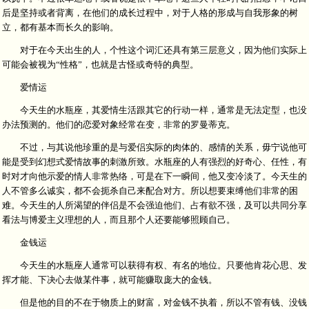
后是坚持或者背离，在他们的成长过程中，对于人格的形成与自我形象的树
立，都有基本而长久的影响。
对于在今天出生的人，个性这个词汇还具有第三层意义，因为他们实际上
可能会被视为“性格”，也就是古怪或奇特的典型。
爱情运
今天生的水瓶座，其爱情生活跟其它的行动一样，通常是无法定型，也没
办法预测的。他们的恋爱对象经常在变，非常的罗曼蒂克。
不过，与其说他珍重的是与爱侣实际的肉体的、感情的关系，毋宁说他可
能是受到幻想式爱情故事的刺激所致。水瓶座的人有强烈的好奇心、任性，有
时对才向他示爱的情人非常热络，可是在下一瞬间，他又变冷淡了。今天生的
人不管多么诚实，都不会扼杀自己来配合对方。所以想要束缚他们非常的困
难。今天生的人所渴望的伴侣是不会强迫他们、占有欲不强，及可以共同分享
看法与博爱主义理想的人，而且那个人还要能够照顾自己。
金钱运
今天生的水瓶座人通常可以获得有权、有名的地位。只要他肯花心思、发
挥才能、下决心去做某件事，就可能赚取庞大的金钱。
但是他的目的不在于物质上的财富，对金钱不执着，所以不管有钱、没钱