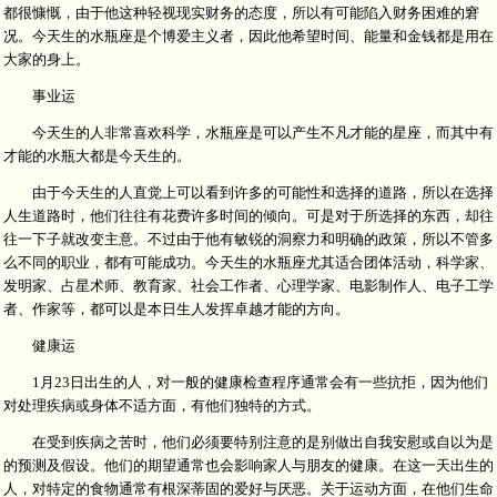
都很慷慨，由于他这种轻视现实财务的态度，所以有可能陷入财务困难的窘
况。今天生的水瓶座是个博爱主义者，因此他希望时间、能量和金钱都是用在
大家的身上。
事业运
今天生的人非常喜欢科学，水瓶座是可以产生不凡才能的星座，而其中有
才能的水瓶大都是今天生的。
由于今天生的人直觉上可以看到许多的可能性和选择的道路，所以在选择
人生道路时，他们往往有花费许多时间的倾向。可是对于所选择的东西，却往
往一下子就改变主意。不过由于他有敏锐的洞察力和明确的政策，所以不管多
么不同的职业，都有可能成功。今天生的水瓶座尤其适合团体活动，科学家、
发明家、占星术师、教育家、社会工作者、心理学家、电影制作人、电子工学
者、作家等，都可以是本日生人发挥卓越才能的方向。
健康运
1月23日出生的人，对一般的健康检查程序通常会有一些抗拒，因为他们
对处理疾病或身体不适方面，有他们独特的方式。
在受到疾病之苦时，他们必须要特别注意的是别做出自我安慰或自以为是
的预测及假设。他们的期望通常也会影响家人与朋友的健康。在这一天出生的
人，对特定的食物通常有根深蒂固的爱好与厌恶。关于运动方面，在他们生命