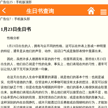
广告位25：手机版顶部
生日书查询
广告位7：手机版头部
1月23日生日书
性格分析
1月23日出生的人，拥有与众不同的性格。这可以在外表上形成一种明显
的特征，通常是从他们的声音、动作、说话口气或是脸部表情中显露出来。
因此，虽然许多人都拥有丰富的的个性，但显而易见地，那些在1月23日
出生的人，他们自己就是个性的化身。事实上，他们表现在外的习性，通常可
以让别人留下无可抹灭的第一印象。
在这天出生的人生命中最重要的课题，就是他们的基本个性：也就是诚
实、伦理与道德的力量。仅管这种人对事物可能没有太多的想法，甚至可以假
设他们缺乏个性；但是在危急与艰困的环境中，他们的基本人格很快就会彰显
出来。如果他们表现出高尚的行为，那么他们就可以接受自已；如果不是，他
们会承受内心深刻的煎熬，直到澄清自己的良知，或是改善自我的形象为止。
这样深刻的内在自我挣扎，或许只能透过日后勇敢或自我牺牲的行为，才能加
以抚平。不过很幸运地，或者说是很不幸地，这些人年轻时代的信念，不论日