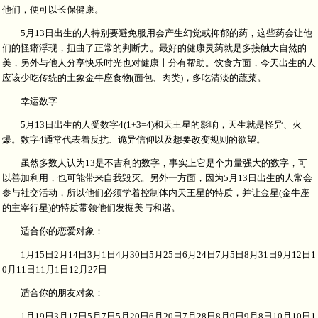
他们，便可以长保健康。
5月13日出生的人特别要避免服用会产生幻觉或抑郁的药，这些药会让他
们的怪癖浮现，扭曲了正常的判断力。最好的健康灵药就是多接触大自然的
美，另外与他人分享快乐时光也对健康十分有帮助。饮食方面，今天出生的人
应该少吃传统的土象金牛座食物(面包、肉类)，多吃清淡的蔬菜。
幸运数字
5月13日出生的人受数字4(1+3=4)和天王星的影响，天生就是怪异、火
爆。数字4通常代表着反抗、诡异信仰以及想要改变规则的欲望。
虽然多数人认为13是不吉利的数字，事实上它是个力量强大的数字，可
以善加利用，也可能带来自我毁灭。另外一方面，因为5月13日出生的人常会
参与社交活动，所以他们必须学着控制体内天王星的特质，并让金星(金牛座
的主宰行星)的特质带领他们发掘美与和谐。
适合你的恋爱对象：
1月15日2月14日3月1日4月30日5月25日6月24日7月5日8月31日9月12日1
0月11日11月1日12月27日
适合你的朋友对象：
1月19日3月17日5月7日5月20日6月20日7月28日8月9日9月8日10月10日1