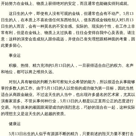
开始努力在金钱上、物质上获得绝对的安定，而且通常也能确实得到成就。
这日生的人中，即使有人没有可观的金钱，但通常也会有不动产。5月13
日生的人，在本质上不喜欢借任何东西给别人，借东西或金钱给别人对5月13
日生的人而言，会有一种莫名的不安全感。实际的、现实的个性，在工作上非
常有利，但是在金钱上、物质上太过执着，往往会变得自我中心及吝啬。请注
意：这样的演变会造成别人跟你疏远，并使自己丧失理想跟精神面的考量，因
此要多留心。
事业运
积极、热情、精力充沛的5月13日的人，一旦获得适合自已的权力、名声
和地位，都可以将之维持久远。
对别人具有敏锐的判断力和可察知大众希望的能力，所以很适合从事能够
掌控多数人的工作。由于5月13日的人以世俗的成功做为第一目标，因此当然
适合从商跟金融业。不过这天生的人当中，也出现许多盛名的艺术家，尤其以
演奏家居多。不管从事何种行业，5月13日的人都是以正直而公正的态度进行
交易。与生俱来的顽固跟渴望成功的强烈意志，巧妙的混合在一起，这种实际
的理想主义是这天生的人超越的资质。
健康运
5月13日出生的人似乎有源源不断的精力，只要前述的毁灭力量不要打击