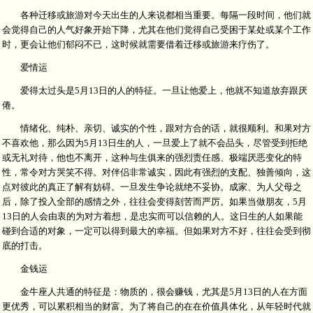
各种迁移或旅游对今天出生的人来说都相当重要。每隔一段时间，他们就
会觉得自己的人气好象开始下降，尤其在他们觉得自己受困于某处或某个工作
时，更会让他们郁闷不已，这时候就需要借着迁移或旅游来疗伤了。
爱情运
爱得太过头是5月13日的人的特征。一旦让他爱上，他就不知道放弃跟厌
倦。
情绪化、纯朴、亲切、诚实的个性，跟对方合的话，就很顺利。和果对方
不喜欢他，那么因为5月13日生的人，一旦爱上了就不会品头，尽管受到拒绝
或无礼对待，他也不离开，这种与生俱来的强烈责任感、极端厌恶变化的特
性，常令对方哭笑不得。对伴侣非常诚实，因此有强烈的支配、独善倾向，这
点对彼此的真正了解有妨碍。一旦发生争论就绝不妥协。成家、为人父母之
后，除了投入全部的感情之外，往往会变得刻苦而严厉。如果当做朋友，5月
13日的人会由衷的为对方着想，是忠实而可以信赖的人。这日生的人如果能
碰到合适的对象，一定可以得到最大的幸福。但如果对方不好，往往会受到彻
底的打击。
金钱运
金牛座人共通的特征是：物质的，很会赚钱，尤其是5月13日的人在方面
更优秀，可以累积相当的财富。为了将自己的在在价值具体化，从年轻时代就