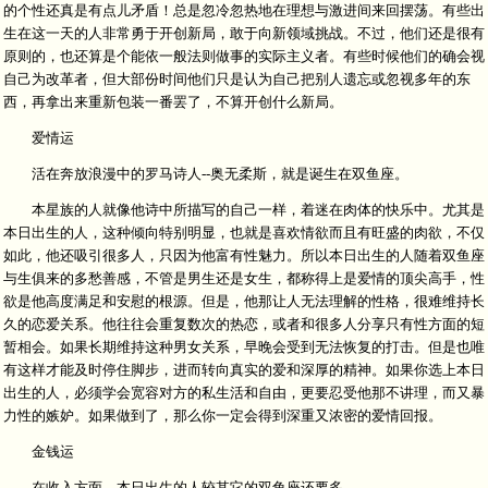
的个性还真是有点儿矛盾！总是忽冷忽热地在理想与激进间来回摆荡。有些出
生在这一天的人非常勇于开创新局，敢于向新领域挑战。不过，他们还是很有
原则的，也还算是个能依一般法则做事的实际主义者。有些时候他们的确会视
自己为改革者，但大部份时间他们只是认为自己把别人遗忘或忽视多年的东
西，再拿出来重新包装一番罢了，不算开创什么新局。
爱情运
活在奔放浪漫中的罗马诗人--奥无柔斯，就是诞生在双鱼座。
本星族的人就像他诗中所描写的自己一样，着迷在肉体的快乐中。尤其是
本日出生的人，这种倾向特别明显，也就是喜欢情欲而且有旺盛的肉欲，不仅
如此，他还吸引很多人，只因为他富有性魅力。所以本日出生的人随着双鱼座
与生俱来的多愁善感，不管是男生还是女生，都称得上是爱情的顶尖高手，性
欲是他高度满足和安慰的根源。但是，他那让人无法理解的性格，很难维持长
久的恋爱关系。他往往会重复数次的热恋，或者和很多人分享只有性方面的短
暂相会。如果长期维持这种男女关系，早晚会受到无法恢复的打击。但是也唯
有这样才能及时停住脚步，进而转向真实的爱和深厚的精神。如果你选上本日
出生的人，必须学会宽容对方的私生活和自由，更要忍受他那不讲理，而又暴
力性的嫉妒。如果做到了，那么你一定会得到深重又浓密的爱情回报。
金钱运
在收入方面，本日出生的人较其它的双鱼座还要多。