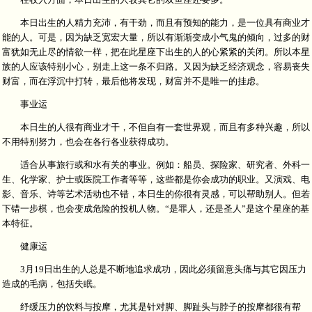
本日出生的人精力充沛，有干劲，而且有预知的能力，是一位具有商业才
能的人。可是，因为缺乏宽宏大量，所以有渐渐变成小气鬼的倾向，过多的财
富犹如无止尽的情欲一样，把在此星座下出生的人的心紧紧的关闭。所以本星
族的人应该特别小心，别走上这一条不归路。又因为缺乏经济观念，容易丧失
财富，而在浮沉中打转，最后他将发现，财富并不是唯一的挂虑。
事业运
本日生的人很有商业才干，不但自有一套世界观，而且有多种兴趣，所以
不用特别努力，也会在各行各业获得成功。
适合从事旅行或和水有关的事业。例如：船员、探险家、研究者、外科一
生、化学家、护士或医院工作者等等，这些都是你会成功的职业。又演戏、电
影、音乐、诗等艺术活动也不错，本日生的你很有灵感，可以帮助别人。但若
下错一步棋，也会变成危险的投机人物。“是罪人，还是圣人”是这个星座的基
本特征。
健康运
3月19日出生的人总是不断地追求成功，因此必须留意头痛与其它因压力
造成的毛病，包括失眠。
纾缓压力的饮料与按摩，尤其是针对脚、脚趾头与脖子的按摩都很有帮