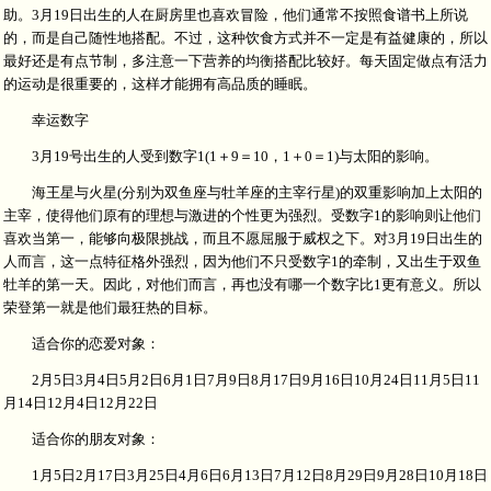
助。3月19日出生的人在厨房里也喜欢冒险，他们通常不按照食谱书上所说
的，而是自己随性地搭配。不过，这种饮食方式并不一定是有益健康的，所以
最好还是有点节制，多注意一下营养的均衡搭配比较好。每天固定做点有活力
的运动是很重要的，这样才能拥有高品质的睡眠。
幸运数字
3月19号出生的人受到数字1(1＋9＝10，1＋0＝1)与太阳的影响。
海王星与火星(分别为双鱼座与牡羊座的主宰行星)的双重影响加上太阳的
主宰，使得他们原有的理想与激进的个性更为强烈。受数字1的影响则让他们
喜欢当第一，能够向极限挑战，而且不愿屈服于威权之下。对3月19日出生的
人而言，这一点特征格外强烈，因为他们不只受数字1的牵制，又出生于双鱼
牡羊的第一天。因此，对他们而言，再也没有哪一个数字比1更有意义。所以
荣登第一就是他们最狂热的目标。
适合你的恋爱对象：
2月5日3月4日5月2日6月1日7月9日8月17日9月16日10月24日11月5日11
月14日12月4日12月22日
适合你的朋友对象：
1月5日2月17日3月25日4月6日6月13日7月12日8月29日9月28日10月18日