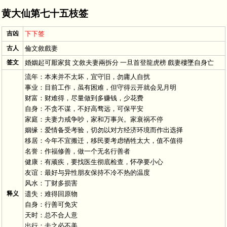
黄大仙第七十五枝签
吉凶
下下签
古人
倫文敘戲妻
签文
婚姻起可厭家貧 文敘夫妻兩拆分 一旦首登龍虎榜 戲妻樓墜自身亡
流年：本来并不太坏，宜守旧，勿庸人自扰
事业：目前工作，虽有困难，但守得云开就会见月明
财富：财难得，尽量做到多赚钱，少花费
自身：不贪不谋，不好高骛远，可保平安
家庭：夫妻力戒争吵，家和万事兴。家衰祸不停
姻缘：爱情备受考验，切勿以对方经济环境而作出选择
移居：今年不宜搬迁，移民要考虑牺牲太大，值不值得
名誉：作福修善，做一个无名行善者
健康：有顽疾，要找医生彻底检查，怀孕要小心
友谊：最好与异性朋友保持不冷不热的温度
风水：丁财多损害
释义
遗失：难得回原物
自身：行善可免灾
天时：总不合人意
出行：去之必不美