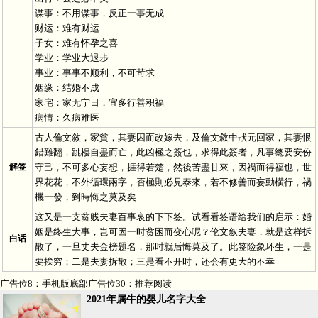
谋事：不用谋事，反正一事无成
财运：难有财运
子女：难有怀孕之喜
学业：学业大退步
事业：事事不顺利，不可苛求
姻缘：结婚不成
家宅：家无宁日，宜多行善积福
病情：久病难医
古人倫文敘，家貧，其妻因而改嫁去，及倫文敘中狀元回家，其妻恨
錯難翻，跳樓自盡而亡，此凶極之簽也，求得此簽者，凡事總要安份
解签
守己，不可多心妄想，捱得若楚，然後苦盡甘來，因禍而得福也，世
界花花，不外循環兩字，否極則必見泰來，若不修善而妄動橫行，禍
機一發，到時悔之莫及矣
这又是一支贫贱夫妻百事哀的下下签。试看看签语给我们的启示：婚
姻是终生大事，岂可因一时贫困而变心呢？伦文叙夫妻，就是这样拆
白话
散了，一旦丈夫金榜题名，那时就后悔莫及了。此签险象环生，一是
要挨穷；二是夫妻拆散；三是看不开时，还会有更大的不幸
广告位8：手机版底部广告位30：推荐阅读
2021年属牛的婴儿名字大全