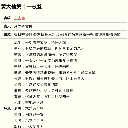
黄大仙第十一枝签
吉凶
上吉签
古人
漢文帝賞柳
签文
楊柳垂堤鎖綠煙 日長三起又三眠 往來紫燕紛飛舞 嬝娜迎風倩我憐
流年：一切吉祥如意，快乐无愁
事业：有极显著的成就，但凡事要亲力亲为
财富：正财财源滚滚而来，偏财则极少
自身：平安，但一定要为未来多积福德
家庭：父母慈，子女孝，乐也融融
姻缘：夫妻感情越来越好。未婚者今年可缔结良缘
移居：有搬迁和移民机会，而且路上有贵人
名誉：可以建立名誉和功勋
健康：多作户外运动，更可延年却病
友谊：化敌为友，宜扩大社交圈子
风水：吉地逢人爱
释义
遗失：求之必可得
自身：积善遇平安
天时：风雨皆可喜
出行：小人变贵人