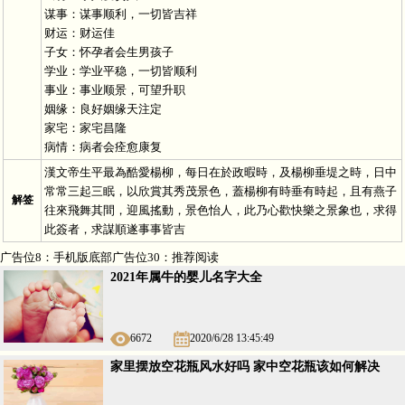
谋事：谋事顺利，一切皆吉祥
财运：财运佳
子女：怀孕者会生男孩子
学业：学业平稳，一切皆顺利
事业：事业顺景，可望升职
姻缘：良好姻缘天注定
家宅：家宅昌隆
病情：病者会痊愈康复
漢文帝生平最為酷愛楊柳，每日在於政暇時，及楊柳垂堤之時，日中
常常三起三眠，以欣賞其秀茂景色，蓋楊柳有時垂有時起，且有燕子
解签
往來飛舞其間，迎風搖動，景色怡人，此乃心歡快樂之景象也，求得
此簽者，求謀順遂事事皆吉
广告位8：手机版底部广告位30：推荐阅读
2021年属牛的婴儿名字大全
6672
2020/6/28 13:45:49
家里摆放空花瓶风水好吗 家中空花瓶该如何解决