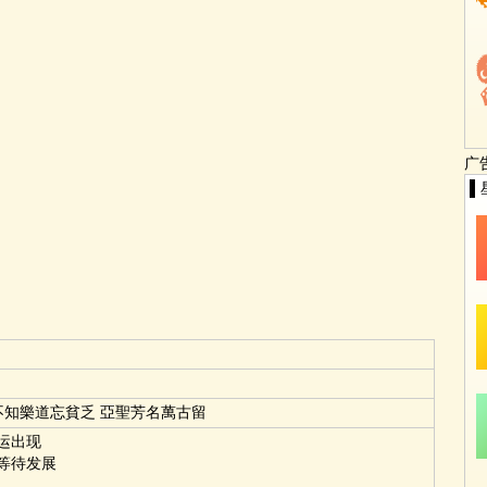
广
▌
不知樂道忘貧乏 亞聖芳名萬古留
运出现
等待发展