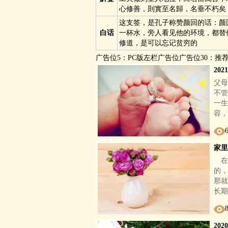
心修善，則實至名歸，名垂不朽矣
这支签，是孔子称赞颜回的话：颜
白话
一杯水，旁人看见他的环境，都替
修道，是可以忘记贫穷的
广告位5：PC版左栏广告位广告位30：推
20
父母
不管
一生
容，
家里
在
的，
那就
长期
20