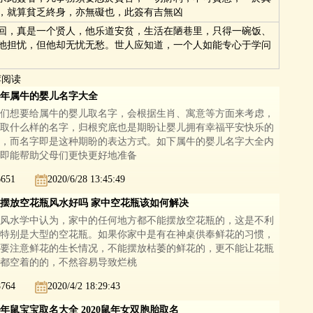
，就算貧乏終身，亦無礙也，此簽有吉無凶
回，真是一个贤人，他乐道安贫，生活在陋巷里，只得一碗饭、
他担忧，但他却无忧无愁。世人应知道，一个人如能专心于学问
荐阅读
21年属牛的婴儿名字大全
们想要给属牛的婴儿取名字，会根据生肖、寓意等方面来考虑，
取什么样的名字，归根究底也是期盼让婴儿拥有幸福平安快乐的
，而名字即是这种期盼的表达方式。如下属牛的婴儿名字大全内
即能帮助父母们更快更好地准备
6651
2020/6/28 13:45:49
摆放空花瓶风水好吗 家中空花瓶该如何解决
风水学中认为，家中的任何地方都不能摆放空花瓶的，这是不利
特别是大型的空花瓶。如果你家中是有在神桌供奉鲜花的习惯，
要注意鲜花的生长情况，不能摆放枯萎的鲜花的，更不能让花瓶
都空着的的，不然容易导致烂桃
8764
2020/4/2 18:29:43
20年鼠宝宝取名大全 2020鼠年女双胞胎取名