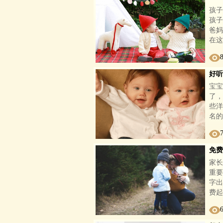
孩子
孩子
爸妈
在这
好听
宝宝
了，
些洋
名的
免费
家长
重要
字出
费起