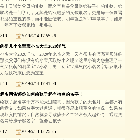
是上天送给父母的礼物，而名字则是父母送给孩子们的礼物。给
取名是一门学问，尤其是给双胞胎的女孩取名，更是每一位新晋
都必须重视的事，而不能随便取。明年就是2020年鼠年了，如果
一年有了女双胞胎，那要如
8819
2019/9/14 17:55:26
的婴儿小名宝宝小名大全2020洋气
小名大全2020洋气，2020年来临之际，又有很多的漂亮宝贝降临
那么父母们有没有给小宝贝取好小名呢？这里小编为您整理了一
气又很萌的明星宝宝小名，男、女宝宝洋气的小名名字以及取小
方法技巧来供您为宝宝
7843
2019/9/14 17:41:08
起名网告诉你如何给孩子起有特点的名字！
给孩子起名字千万不能太过随意，因为孩子的大名对一生都具有
的意义，如果名字太过普通，就很容易出现重名的情况，如果名
现歧义的情况，自然就会导致孩子名字经常被人起外号，通过免
名网给孩子起名字，就会让孩子
6617
2019/9/13 12:25:25