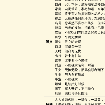
自身：安守本份，最好继续进修自
家庭：自足常乐，家宅和谐，今年
姻缘：终于有人欣赏到您的品格才
移居：无论到任何新环境，对您的
名誉：您虽然不喜欢出风头，但有
健康：当您的皮肤、消化有小毛病
友谊：不能找到志同道合的知己良
风水：平稳无妨碍
释义
遗失：寻之尚未得
自身：安份自平安
天时：知命可无忧
出行：苦中有甘味
谋事：谋事要小心谨慎
财运：不能强求名利、财运
子女：无惊无险，胎儿会顺利诞下
学业：努力自有所成
事业：不能强求
姻缘：是结婚好时候
家宅：家人安好，不用操心
病情：患病可得到医治
古人姓顏名回，一簞食，一瓢飲，
解签
工夫做到聖人地位，而名留萬古，