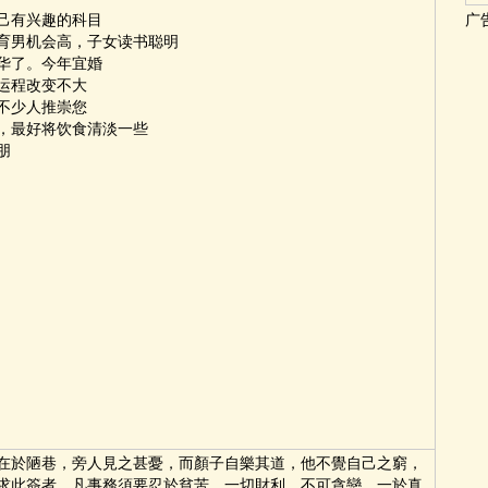
己有兴趣的科目
广
育男机会高，子女读书聪明
华了。今年宜婚
运程改变不大
不少人推崇您
，最好将饮食清淡一些
朋
在於陋巷，旁人見之甚憂，而顏子自樂其道，他不覺自己之窮，
求此簽者，凡事務須要忍於貧苦，一切財利，不可貪戀，一於真