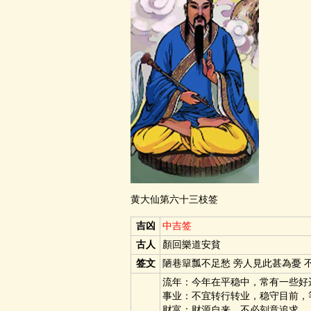
黄大仙第六十三枝签
吉凶
中吉签
古人
顏回樂道安貧
签文
陋巷簞瓢不足愁 旁人見此甚為憂 
流年：今年在平稳中，常有一些好
事业：不宜转行转业，稳守目前，
财富：财源自来，不必刻意追求