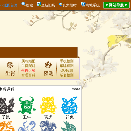
<<<返回首页
搜索
查新旧历
真太阳时
商城系统
属相婚配
手机预测
生肖配对
车牌预测
生肖运势
QQ预测
命理百科
域名预测
more
生肖运程
子鼠
丑牛
寅虎
卯兔