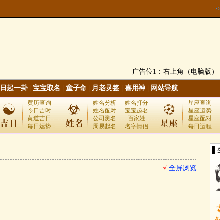
广告位1：右上角（电脑版）
日起一卦
|
宝宝取名
|
童子命
|
月老灵签
|
喜用神
|
网站导航
黄历查询
姓名分析
姓名打分
星座查询
今日吉时
姓名配对
宝宝起名
星座运势
黄道吉日
公司测名
百家姓
星座配对
每日运势
周易起名
名字情侣
每日运程
▌
√
全屏浏览