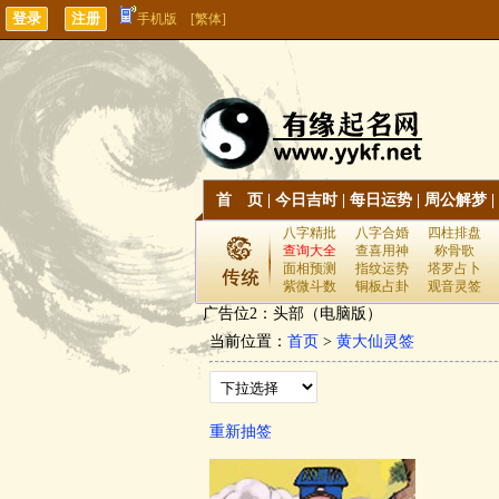
手机版
[繁体]
首 页
|
今日吉时
|
每日运势
|
周公解梦
|
八字精批
八字合婚
四柱排盘
查询大全
查喜用神
称骨歌
面相预测
指纹运势
塔罗占卜
紫微斗数
铜板占卦
观音灵签
广告位2：头部（电脑版）
当前位置：
首页
>
黄大仙灵签
重新抽签