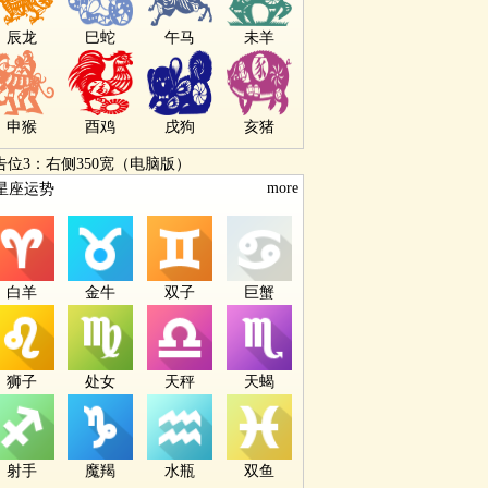
辰龙
巳蛇
午马
未羊
申猴
酉鸡
戌狗
亥猪
告位3：右侧350宽（电脑版）
more
星座运势
白羊
金牛
双子
巨蟹
狮子
处女
天秤
天蝎
射手
魔羯
水瓶
双鱼