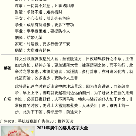
谋事：一切皆不如意，凡事遇阻滞
财运：求财不遂，难有横财
子女：小心安胎，胎儿会有危险
学业：成绩有所退步，要多下苦功
事业：事事遇困难，要提防小人
姻缘：结婚无望
家宅：时运低，要多行善保平安
病情：大病难有起色
韓文公以直諫激怒於人君，至被貶遠方，日夜騎馬鞍行之不歇，主僕
如此奔忙，精神亦倦，更加遇落大雪，擁塞藍關之路，而不能行，此
解签
辛苦之景象也，求得此簽者，當謹慎，多行善事，亦可逢凶化吉，就
此簽而論，凶多吉少，要防小人是非
此签是记述当时在贬谪途中的凄凉景况：因为直言进谏，而惹怒皇
帝，早上上书，当晚就要起程到边远的潮州，为了赶及上任新的潮州
白话
剌史，必须日夜赶程，人不离马鞍，韩愈与随行的仆人忙于奔命，非
常疲倦的时候，更遇上大雪拥塞蓝关，人马受阻于途，难再上前一
步。此为下下签，得罪皇帝，前途未卜
广告位8：手机版底部广告位30：推荐阅读
2021年属牛的婴儿名字大全