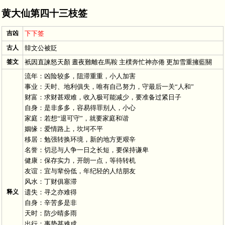
黄大仙第四十三枝签
吉凶
下下签
古人
韓文公被貶
签文
衹因直諫怒天顏 晝夜難離在馬鞍 主樸奔忙神亦倦 更加雪重擁藍關
流年：凶险较多，阻滞重重，小人加害
事业：天时、地利俱失，唯有自己努力，守最后一关“人和”
财富：求财甚艰难，收入极可能减少，要准备过紧日子
自身：是非多多，容易得罪别人，小心
家庭：若想“退可守”，就要家庭和谐
姻缘：爱情路上，坎坷不平
移居：勉强转换环境，新的地方更艰辛
名誉：切忌与人争一日之长短，要保持谦卑
健康：保存实力，开朗一点，等待转机
友谊：宜与辈份低，年纪轻的人结朋友
风水：丁财俱塞滞
释义
遗失：寻之亦难得
自身：辛苦多是非
天时：防少晴多雨
出行：事势甚难成