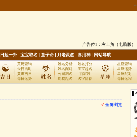
广告位1：右上角（电脑版）
日起一卦
|
宝宝取名
|
童子命
|
月老灵签
|
喜用神
|
网站导航
黄历查询
姓名分析
姓名打分
星座查询
今日吉时
姓名配对
宝宝起名
星座运势
黄道吉日
公司测名
百家姓
星座配对
每日运势
周易起名
名字情侣
每日运程
▌
√
全屏浏览