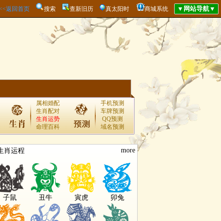
<<<返回首页
搜索
查新旧历
真太阳时
商城系统
属相婚配
手机预测
生肖配对
车牌预测
生肖运势
QQ预测
命理百科
域名预测
more
生肖运程
子鼠
丑牛
寅虎
卯兔