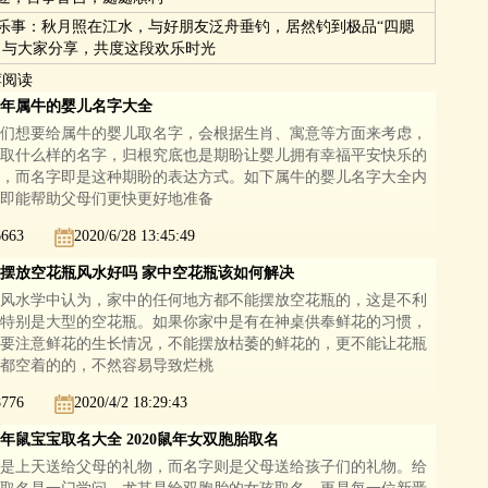
乐事：秋月照在江水，与好朋友泛舟垂钓，居然钓到极品“四腮
，与大家分享，共度这段欢乐时光
荐阅读
21年属牛的婴儿名字大全
们想要给属牛的婴儿取名字，会根据生肖、寓意等方面来考虑，
取什么样的名字，归根究底也是期盼让婴儿拥有幸福平安快乐的
，而名字即是这种期盼的表达方式。如下属牛的婴儿名字大全内
即能帮助父母们更快更好地准备
6663
2020/6/28 13:45:49
摆放空花瓶风水好吗 家中空花瓶该如何解决
风水学中认为，家中的任何地方都不能摆放空花瓶的，这是不利
特别是大型的空花瓶。如果你家中是有在神桌供奉鲜花的习惯，
要注意鲜花的生长情况，不能摆放枯萎的鲜花的，更不能让花瓶
都空着的的，不然容易导致烂桃
8776
2020/4/2 18:29:43
20年鼠宝宝取名大全 2020鼠年女双胞胎取名
是上天送给父母的礼物，而名字则是父母送给孩子们的礼物。给