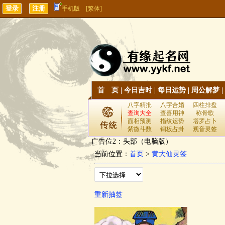
手机版
[繁体]
首 页
|
今日吉时
|
每日运势
|
周公解梦
|
八字精批
八字合婚
四柱排盘
查询大全
查喜用神
称骨歌
面相预测
指纹运势
塔罗占卜
紫微斗数
铜板占卦
观音灵签
广告位2：头部（电脑版）
当前位置：
首页
>
黄大仙灵签
重新抽签