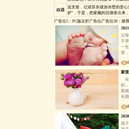
这支签，记述苏东坡游赤壁的赏心
白话
胪”，于是，把家藏的旧酒拿出来
广告位5：PC版左栏广告位广告位30：推
20
父母
不管
一生
容，
家里
在
的，
那就
长期
20
孩子