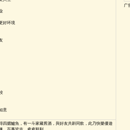
广
业
更好环境
友
校
如意
得四腮鱸魚，有一斗家藏舊酒，與好友共斟同飲，此乃快樂優遊
遂，百事皆吉，處處順利