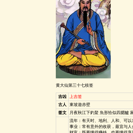
黄大仙第三十七枝签
吉凶
上吉签
古人
東坡遊赤壁
签文
月夜秋江下釣鰲 魚形恰似四腮鱸 
流年：有天时、地利、人和、可以
事业：常有意外的收获，最宜与人
财富：既要懂得赚钱，也要懂得享