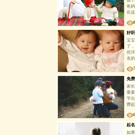
孩子
爸妈
在这
好听
宝宝
了，
些洋
名的
免费
家长
重要
字出
费起
起名
如果