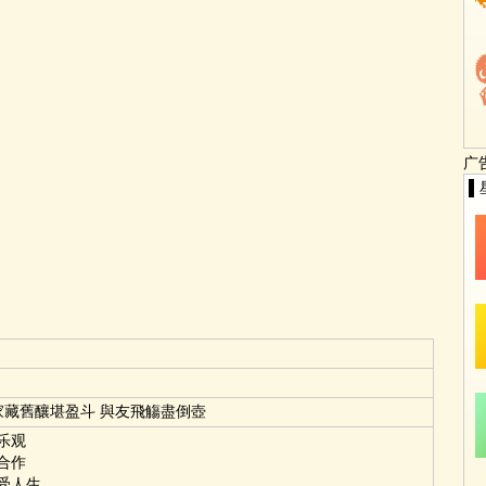
广
▌
家藏舊釀堪盈斗 與友飛觴盡倒壺
乐观
合作
受人生