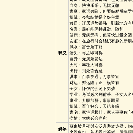
自身：快快乐乐，无忧无愁
家庭：家运兴隆，但要鼓励后辈学
姻缘：今秋结婚是个好主意
移居：迁居运势很强，到新地方有
名誉：最好能保持谦逊、随和
健康：无病无痛，但莫饮过量之酒
友谊：在旅行时会结识有趣的新朋
风水：富贵兼丁财
释义
遗失：寻之即可得
自身：无病兼发达
天时：丰稔大可喜
出行：到处皆合意
谋事：百事亨通，万事皆宜
财运：财运隆；正、横皆有
子女：怀孕的会诞下男孩
学业：考试必名列前茅、子女入名
事业：升职加薪，事事顺景
姻缘：百年好合，天结良缘
家宅：家宅运极佳，家人事事称心
病情：大病必会痊愈
蘇東坡月夜與友泛舟遊於赤壁，釣
解签
之景象也，若求得此簽者，所謀順