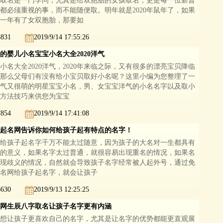
取名是一门学问，尤其是给双胞胎的女孩取名，更是每一位新晋
都必须重视的事，而不能随便取。明年就是2020年鼠年了，如果
一年有了女双胞胎，那要如
8831
2019/9/14 17:55:26
的婴儿小名宝宝小名大全2020洋气
小名大全2020洋气，2020年来临之际，又有很多的漂亮宝贝降临
那么父母们有没有给小宝贝取好小名呢？这里小编为您整理了一
气又很萌的明星宝宝小名，男、女宝宝洋气的小名名字以及取小
方法技巧来供您为宝宝
7854
2019/9/14 17:41:08
起名网告诉你如何给孩子起有特点的名字！
给孩子起名字千万不能太过随意，因为孩子的大名对一生都具有
的意义，如果名字太过普通，就很容易出现重名的情况，如果名
现歧义的情况，自然就会导致孩子名字经常被人起外号，通过免
名网给孩子起名字，就会让孩子
6630
2019/9/13 12:25:25
网生辰八字取名让孩子名字更有内涵
想让孩子更喜欢自己的名字，尤其是让名字的优势都能更直观展