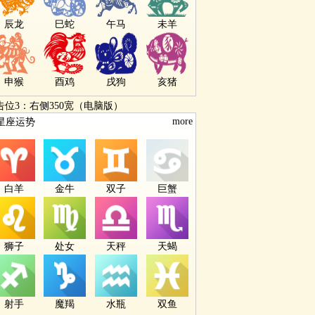
辰龙
巳蛇
午马
未羊
申猴
酉鸡
戌狗
亥猪
告位3：右侧350宽（电脑版）
more
星座运势
白羊
金牛
双子
巨蟹
狮子
处女
天秤
天蝎
射手
魔羯
水瓶
双鱼