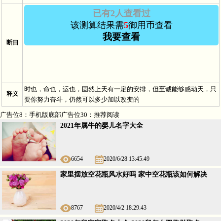
已有2人查看过
该测算结果需
5
御用币查看
我要查看
断曰
Vip用户－
田*** 于2024/5/30 12:21:12
查看
过
时也，命也，运也，固然上天有一定的安排，但至诚能够感动天，只
释义
Vip用户－
s*** 于
查看
过
要你努力奋斗，仍然可以多少加以改变的
广告位8：手机版底部广告位30：推荐阅读
2021年属牛的婴儿名字大全
6654
2020/6/28 13:45:49
家里摆放空花瓶风水好吗 家中空花瓶该如何解决
8767
2020/4/2 18:29:43