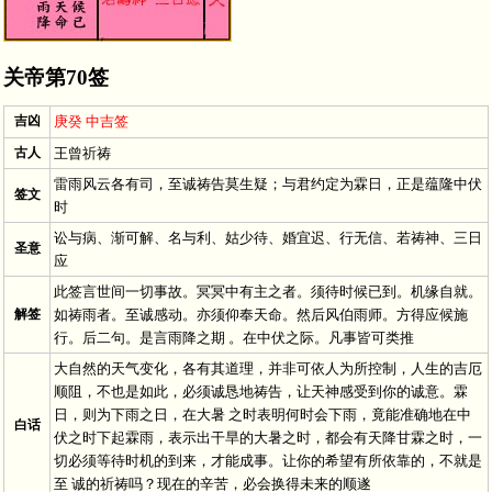
关帝第70签
吉凶
庚癸 中吉签
古人
王曾祈祷
雷雨风云各有司，至诚祷告莫生疑；与君约定为霖日，正是蕴隆中伏
签文
时
讼与病、渐可解、名与利、姑少待、婚宜迟、行无信、若祷神、三日
圣意
应
此签言世间一切事故。冥冥中有主之者。须待时候已到。机缘自就。
解签
如祷雨者。至诚感动。亦须仰奉天命。然后风伯雨师。方得应候施
行。后二句。是言雨降之期 。在中伏之际。凡事皆可类推
大自然的天气变化，各有其道理，并非可依人为所控制，人生的吉厄
顺阻，不也是如此，必须诚恳地祷告，让天神感受到你的诚意。霖
日，则为下雨之日，在大暑 之时表明何时会下雨，竟能准确地在中
白话
伏之时下起霖雨，表示出干旱的大暑之时，都会有天降甘霖之时，一
切必须等待时机的到来，才能成事。让你的希望有所依靠的，不就是
至 诚的祈祷吗？现在的辛苦，必会换得未来的顺遂