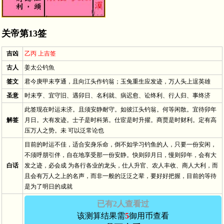
关帝第13签
吉凶
乙丙 上吉签
古人
姜太公钓魚
签文
君今庚甲未亨通，且向江头作钓翁；玉兔重生应发迹，万人头上逞英雄
圣意
时未亨、宜守旧、遇卯日、名利就、病迟愈、讼终利、行人归、事终济
此签现在时运未济。且须安静耐守。如彼江头钓翁。何等闲散。宜待卯年
解签
月日。大有发迹。士子是时科第。仕宦是时升擢。商贾是时财利。定有高
压万人之势。未 可以泛常论也
目前的时运不佳，适合安身乐命，倒不如学习钓鱼的人，只要一份安闲，
不须呼朋引伴，自在地享受那一份安静。快则卯月日，慢则卯年，会有大
白话
发之迹，必会成 为各行各业的龙头，仕人升官、农人丰收、商人大利，而
且会有万人之上的名声，而非一般的泛泛之辈，要好好把握，目前的等待
是为了明日的成就
已有2人查看过
该测算结果需
5
御用币查看