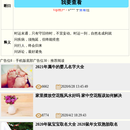
我要查看
Vip用户－
田*** 于2024/5/30 12:21:12
查看
过
断曰
Vip用户－
s*** 于
查看
过
时运未通，只有守旧待时，不宜妄动。时运一到，自然名成利就
问疾病，须拖延，但终能痊愈
释义
问行人，终会归来
问诉讼，最好避免
广告位8：手机版底部广告位30：推荐阅读
2021年属牛的婴儿名字大全
6662
2020/6/28 13:45:49
家里摆放空花瓶风水好吗 家中空花瓶该如何解决
8774
2020/4/2 18:29:43
2020年鼠宝宝取名大全 2020鼠年女双胞胎取名