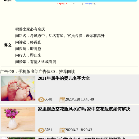
Vip用户－
s*** 于
查看
过
积善之家必有余庆
问功名，考试必中，功名有望。官员占得，表示将高升
问诉讼，终得直
释义
问疾病，即将愈
问行人，即归来
问婚姻，有情人终成眷属
广告位8：手机版底部广告位30：推荐阅读
2021年属牛的婴儿名字大全
6648
2020/6/28 13:45:49
家里摆放空花瓶风水好吗 家中空花瓶该如何解决
8761
2020/4/2 18:29:43