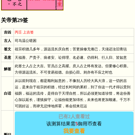
关帝第29签
吉凶
丙壬 上吉签
古人
司马温公嗟困
签文
祖宗积德几多年，源远流长庆自然；苦更操修无倦已，天须还汝旧青毡
圣意
天福善、产贵子、病者安、讼得理、名必遂、仍得利、行人归、皆如意
此签士人占之大吉。官员占之高擢。庶人占之终有发达。但要修心积善。
解签
方得源远流长。不可变易祖德。自损心田。则亦有不应之时也
从以前到现在，都是顺利如意的，不像别人历经大风大浪，这一切的吉
运，是来自于祖宗的积德，经过长时间的累积，到了你这一代才得以受到
白话
福荫，福运的流传，是得自于天理自然，所以必须更知道珍惜，将这份善
心加以延长，谨慎操守，让福份能更加绵长，未来也将更加顺遂。千万不
可因好运，而肆无忌惮地挥霍，将会招来厄运
已有2人查看过
该测算结果需
5
御用币查看
Vip用户－
田*** 于2024/5/30 12:21:12
查看
过
我要查看
断曰