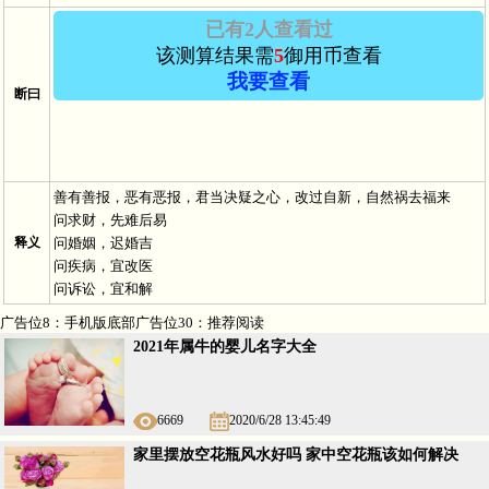
已有2人查看过
该测算结果需
5
御用币查看
我要查看
断曰
Vip用户－
田*** 于2024/5/30 12:21:12
查看
过
善有善报，恶有恶报，君当决疑之心，改过自新，自然祸去福来
Vip用户－
s*** 于
查看
过
问求财，先难后易
释义
问婚姻，迟婚吉
问疾病，宜改医
问诉讼，宜和解
广告位8：手机版底部广告位30：推荐阅读
2021年属牛的婴儿名字大全
6669
2020/6/28 13:45:49
家里摆放空花瓶风水好吗 家中空花瓶该如何解决