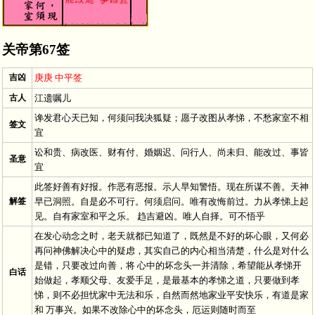
关帝第67签
吉凶
庚庚 中平签
古人
江遗嘱儿
谗发君心天已知，何须问我决狐疑；愿子改图从孝悌，不愁家室不相
签文
宜
讼和贵、病改医、财有付、婚姻迟、问行人、尚未归、能改过、事皆
圣意
宜
此签好善有好报。作恶有恶报。示人早知警悟。现在所谋不善。天神
解签
早已洞照。自是必不可行。何须启问。唯有改悔前过。力从孝悌上起
见。自有家室和平之乐。 趋吉避凶。唯人自择。可不悟乎
在发心动念之时，老天就都已知道了，既然是不好的坏心眼，又何必
再问神佛解决心中的疑虑，其实自己的内心相当清楚，什么是对什么
是错，只要改过向善，将 心中的坏念头一并清除，希望能从孝悌开
白话
始做起，孝顺父母、友爱手足，是最基本的孝悌之道，只要做到孝
悌，则不必担忧家中无法和乐，自然而然地家业平安快乐，有道是家
和 万事兴。如果不改除心中的坏念头，厄运则随时而至