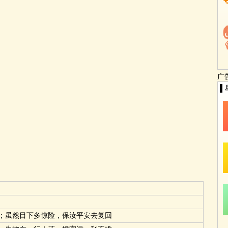
广
▌
；虽然目下多惊险，保汝平安去复回