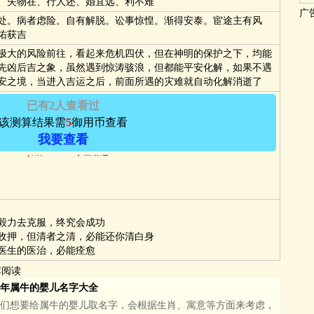
、失物在、行人还、婚宜远、利不难
广
处。病者虑险。自有解脱。讼事惊惶。渐得安泰。宦途主有风
佑获吉
极大的风险前往，看起来危机四伏，但在神明的保护之下，均能
先凶后吉之象，虽然遇到惊涛骇浪，但都能平安化解，如果不遇
安之境，当进入吉运之后，前面所遇的灾难就自动化解消逝了
已有2人查看过
该测算结果需
5
御用币查看
p用户－
田*** 于2024/5/30 12:21:12
查看
过
我要查看
Vip用户－
s*** 于
查看
过
毅力去克服，终究会成功
收押，但清者之清，必能还你清白身
医生的医治，必能痊愈
荐阅读
21年属牛的婴儿名字大全
们想要给属牛的婴儿取名字，会根据生肖、寓意等方面来考虑，