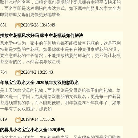
取什么样的名字，归根究底也是期盼让婴儿拥有幸福平安快乐的
，而名字即是这种期盼的表达方式。如下属牛的婴儿名字大全内
即能帮助父母们更快更好地准备
6651
2020/6/28 13:45:49
摆放空花瓶风水好吗 家中空花瓶该如何解决
风水学中认为，家中的任何地方都不能摆放空花瓶的，这是不利
特别是大型的空花瓶。如果你家中是有在神桌供奉鲜花的习惯，
要注意鲜花的生长情况，不能摆放枯萎的鲜花的，更不能让花瓶
都空着的的，不然容易导致烂桃
8764
2020/4/2 18:29:43
20年鼠宝宝取名大全 2020鼠年女双胞胎取名
是上天送给父母的礼物，而名字则是父母送给孩子们的礼物。给
取名是一门学问，尤其是给双胞胎的女孩取名，更是每一位新晋
都必须重视的事，而不能随便取。明年就是2020年鼠年了，如果
一年有了女双胞胎，那要如
8819
2019/9/14 17:55:26
的婴儿小名宝宝小名大全2020洋气
小名大全2020洋气，2020年来临之际，又有很多的漂亮宝贝降临