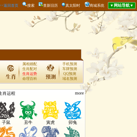
<<<返回首页
搜索
查新旧历
真太阳时
商城系统
属相婚配
手机预测
生肖配对
车牌预测
生肖运势
QQ预测
命理百科
域名预测
more
生肖运程
子鼠
丑牛
寅虎
卯兔