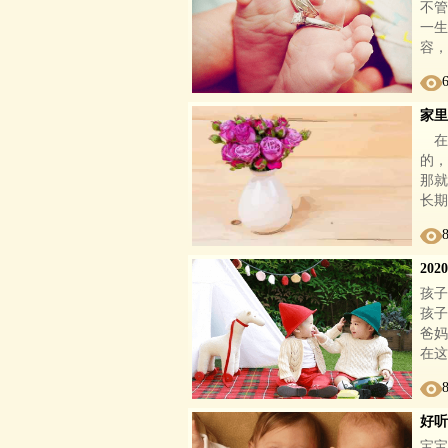
不管
一生
容，
家里
在
的，
那就
长期
20
孩子
孩子
爸妈
在这
好听
宝宝