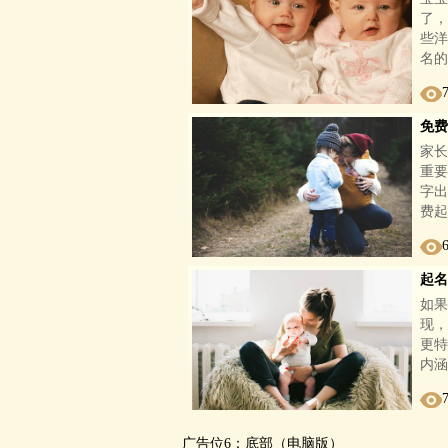
了，
些洋
名的
免费
家长
重要
字出
费起
起名
如果
现，
更特
内涵
广告位6：底部（电脑版）