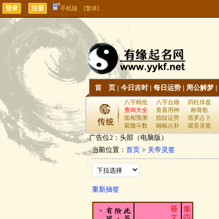
手机版
[繁体]
首 页
|
今日吉时
|
每日运势
|
周公解梦
|
八字精批
八字合婚
四柱排盘
查询大全
查喜用神
称骨歌
面相预测
指纹运势
塔罗占卜
紫微斗数
铜板占卦
观音灵签
广告位2：头部（电脑版）
当前位置：
首页
>
关帝灵签
重新抽签