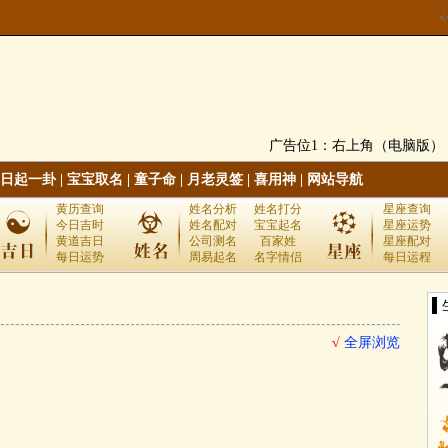
广告位1：右上角（电脑版）
日起一卦
|
宝宝取名
|
童子命
|
月老灵签
|
喜用神
|
网站导航
黄历查询
姓名分析
姓名打分
星座查询
今日吉时
姓名配对
宝宝起名
星座运势
黄道吉日
公司测名
百家姓
星座配对
每日运势
周易起名
名字情侣
每日运程
▌
√
全屏浏览