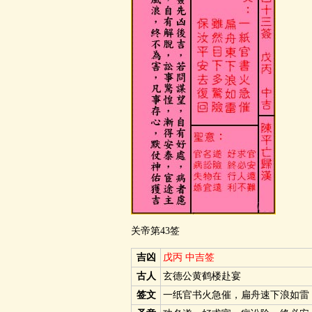
关帝第43签
吉凶
戊丙 中吉签
古人
玄德公黄鹤楼赴宴
签文
一纸官书火急催，扁舟速下浪如雷