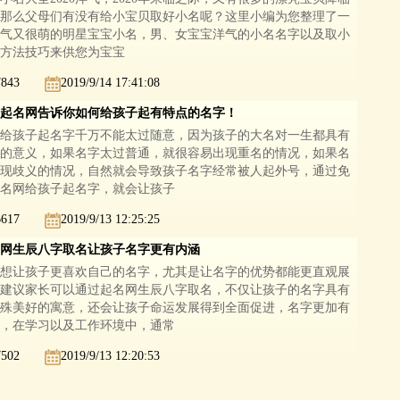
那么父母们有没有给小宝贝取好小名呢？这里小编为您整理了一
气又很萌的明星宝宝小名，男、女宝宝洋气的小名名字以及取小
方法技巧来供您为宝宝
7843
2019/9/14 17:41:08
起名网告诉你如何给孩子起有特点的名字！
给孩子起名字千万不能太过随意，因为孩子的大名对一生都具有
的意义，如果名字太过普通，就很容易出现重名的情况，如果名
现歧义的情况，自然就会导致孩子名字经常被人起外号，通过免
名网给孩子起名字，就会让孩子
6617
2019/9/13 12:25:25
网生辰八字取名让孩子名字更有内涵
想让孩子更喜欢自己的名字，尤其是让名字的优势都能更直观展
建议家长可以通过起名网生辰八字取名，不仅让孩子的名字具有
殊美好的寓意，还会让孩子命运发展得到全面促进，名字更加有
，在学习以及工作环境中，通常
7502
2019/9/13 12:20:53