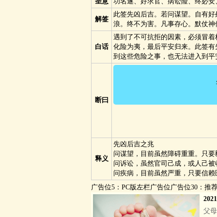
圣意
功名遂、好求官、病讼险、终必安
此签先凶后吉。若问谋望。自有好
解签
浪。终不为害。凡事存心。默仗神
遇到了不可抗拒的因素，必须冒着
白话
化险为夷，最后平安归来。此签有
到这些危险之事，也无法进入到平
Vi
断曰
先凶后吉之兆
问谋望，目前虽然障碍重重。只要
释义
问诉讼，虽然官司己成，或人己被
问疾病，目前虽然严重，只要信赖
广告位5：PC版左栏广告位广告位30：推
20
父母