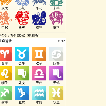
辰龙
巳蛇
午马
未羊
申猴
酉鸡
戌狗
亥猪
告位3：右侧350宽（电脑版）
more
星座运势
白羊
金牛
双子
巨蟹
狮子
处女
天秤
天蝎
射手
魔羯
水瓶
双鱼