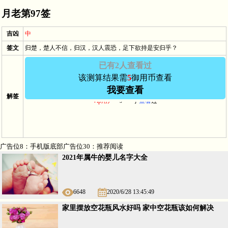
月老第97签
吉凶
中
签文
归楚，楚人不信，归汉，汉人震恐，足下欲持是安归乎？
已有2人查看过
该测算结果需
5
御用币查看
Vip用户－
田*** 于2024/5/30 12:21:12
查看
过
我要查看
解签
Vip用户－
s*** 于
查看
过
广告位8：手机版底部广告位30：推荐阅读
2021年属牛的婴儿名字大全
6648
2020/6/28 13:45:49
家里摆放空花瓶风水好吗 家中空花瓶该如何解决