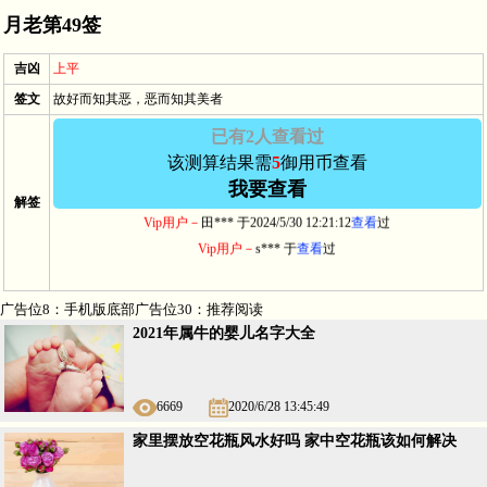
月老第49签
吉凶
上平
签文
故好而知其恶，恶而知其美者
已有2人查看过
该测算结果需
5
御用币查看
我要查看
解签
Vip用户－
田*** 于2024/5/30 12:21:12
查看
过
Vip用户－
s*** 于
查看
过
广告位8：手机版底部广告位30：推荐阅读
2021年属牛的婴儿名字大全
6669
2020/6/28 13:45:49
家里摆放空花瓶风水好吗 家中空花瓶该如何解决