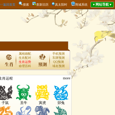
<<<返回首页
搜索
查新旧历
真太阳时
商城系统
属相婚配
手机预测
生肖配对
车牌预测
生肖运势
QQ预测
命理百科
域名预测
more
生肖运程
子鼠
丑牛
寅虎
卯兔