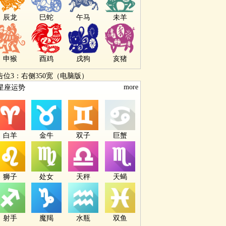
辰龙
巳蛇
午马
未羊
申猴
酉鸡
戌狗
亥猪
告位3：右侧350宽（电脑版）
more
星座运势
白羊
金牛
双子
巨蟹
狮子
处女
天秤
天蝎
射手
魔羯
水瓶
双鱼