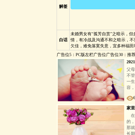
解签
Vi
未婚男女有“孤芳自赏”之暗示，
白话
情，有冷战及沟通不和之暗示，不
欠佳，难免落寞失意，宜多种福田
广告位5：PC版左栏广告位广告位30：推
20
父母
不管
一生
容，
家里
在
的，
那就
长期