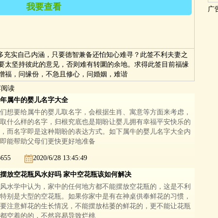
我要查看
广
p用户－
田*** 于2024/5/30 12:21:12
查看
过
但多充实自己内涵，只要德智兼备还怕知心难寻？此签不利夫妻之
Vip用户－
s*** 于
查看
过
要太坚持彼此的意见，否则难有转圜的余地。求得此签目前福缘
增福，问缘份，不急且修心，问婚姻，难谐
荐阅读
21年属牛的婴儿名字大全
们想要给属牛的婴儿取名字，会根据生肖、寓意等方面来考虑，
取什么样的名字，归根究底也是期盼让婴儿拥有幸福平安快乐的
，而名字即是这种期盼的表达方式。如下属牛的婴儿名字大全内
即能帮助父母们更快更好地准备
6655
2020/6/28 13:45:49
摆放空花瓶风水好吗 家中空花瓶该如何解决
风水学中认为，家中的任何地方都不能摆放空花瓶的，这是不利
特别是大型的空花瓶。如果你家中是有在神桌供奉鲜花的习惯，
要注意鲜花的生长情况，不能摆放枯萎的鲜花的，更不能让花瓶
都空着的的，不然容易导致烂桃