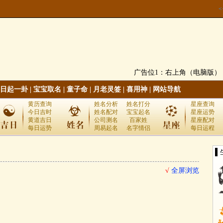
广告位1：右上角（电脑版）
日起一卦
|
宝宝取名
|
童子命
|
月老灵签
|
喜用神
|
网站导航
黄历查询
姓名分析
姓名打分
星座查询
今日吉时
姓名配对
宝宝起名
星座运势
黄道吉日
公司测名
百家姓
星座配对
每日运势
周易起名
名字情侣
每日运程
▌
√
全屏浏览