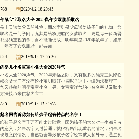
8768
2020/4/2 18:29:43
20年鼠宝宝取名大全 2020鼠年女双胞胎取名
是上天送给父母的礼物，而名字则是父母送给孩子们的礼物。给
取名是一门学问，尤其是给双胞胎的女孩取名，更是每一位新晋
都必须重视的事，而不能随便取。明年就是2020年鼠年了，如果
一年有了女双胞胎，那要如
8824
2019/9/14 17:55:26
的婴儿小名宝宝小名大全2020洋气
小名大全2020洋气，2020年来临之际，又有很多的漂亮宝贝降临
那么父母们有没有给小宝贝取好小名呢？这里小编为您整理了一
气又很萌的明星宝宝小名，男、女宝宝洋气的小名名字以及取小
方法技巧来供您为宝宝
7849
2019/9/14 17:41:08
起名网告诉你如何给孩子起有特点的名字！
给孩子起名字千万不能太过随意，因为孩子的大名对一生都具有
的意义，如果名字太过普通，就很容易出现重名的情况，如果名
现歧义的情况，自然就会导致孩子名字经常被人起外号，通过免