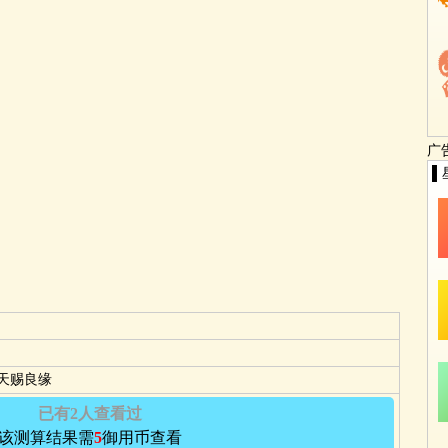
广
▌
天赐良缘
已有2人查看过
该测算结果需
5
御用币查看