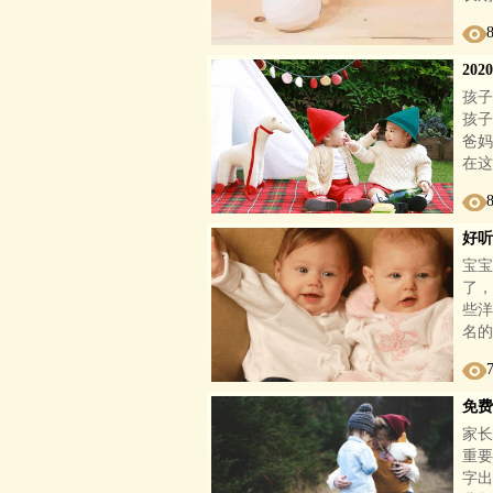
20
孩子
孩子
爸妈
在这
好听
宝宝
了，
些洋
名的
免费
家长
重要
字出