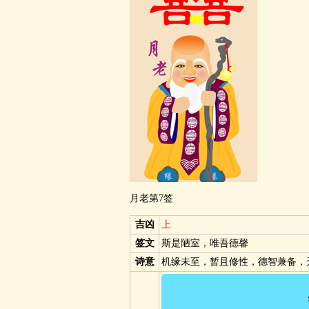
月老第7签
吉凶
上
签文
斯是陋室，唯吾德馨
诗意
机缘未至，暂且修性，德智兼备，