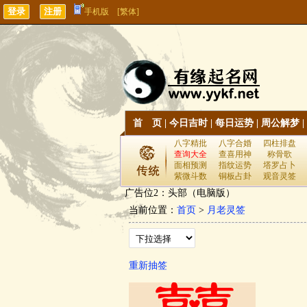
手机版
[繁体]
首 页
|
今日吉时
|
每日运势
|
周公解梦
|
八字精批
八字合婚
四柱排盘
查询大全
查喜用神
称骨歌
面相预测
指纹运势
塔罗占卜
紫微斗数
铜板占卦
观音灵签
广告位2：头部（电脑版）
当前位置：
首页
>
月老灵签
重新抽签