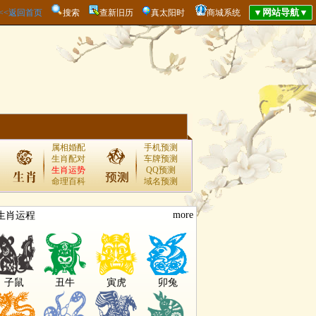
<<<返回首页
搜索
查新旧历
真太阳时
商城系统
属相婚配
手机预测
生肖配对
车牌预测
生肖运势
QQ预测
命理百科
域名预测
more
生肖运程
子鼠
丑牛
寅虎
卯兔