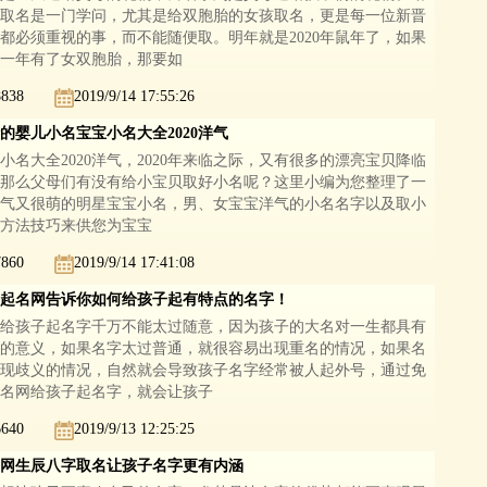
取名是一门学问，尤其是给双胞胎的女孩取名，更是每一位新晋
都必须重视的事，而不能随便取。明年就是2020年鼠年了，如果
一年有了女双胞胎，那要如
8838
2019/9/14 17:55:26
的婴儿小名宝宝小名大全2020洋气
小名大全2020洋气，2020年来临之际，又有很多的漂亮宝贝降临
那么父母们有没有给小宝贝取好小名呢？这里小编为您整理了一
气又很萌的明星宝宝小名，男、女宝宝洋气的小名名字以及取小
方法技巧来供您为宝宝
7860
2019/9/14 17:41:08
起名网告诉你如何给孩子起有特点的名字！
给孩子起名字千万不能太过随意，因为孩子的大名对一生都具有
的意义，如果名字太过普通，就很容易出现重名的情况，如果名
现歧义的情况，自然就会导致孩子名字经常被人起外号，通过免
名网给孩子起名字，就会让孩子
6640
2019/9/13 12:25:25
网生辰八字取名让孩子名字更有内涵