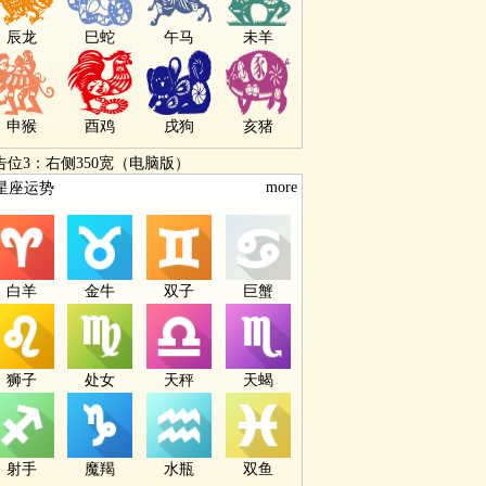
辰龙
巳蛇
午马
未羊
申猴
酉鸡
戌狗
亥猪
告位3：右侧350宽（电脑版）
more
星座运势
白羊
金牛
双子
巨蟹
狮子
处女
天秤
天蝎
射手
魔羯
水瓶
双鱼