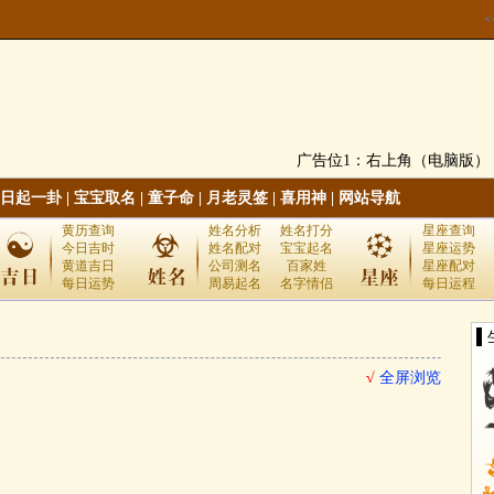
广告位1：右上角（电脑版）
日起一卦
|
宝宝取名
|
童子命
|
月老灵签
|
喜用神
|
网站导航
黄历查询
姓名分析
姓名打分
星座查询
今日吉时
姓名配对
宝宝起名
星座运势
黄道吉日
公司测名
百家姓
星座配对
每日运势
周易起名
名字情侣
每日运程
▌
√
全屏浏览