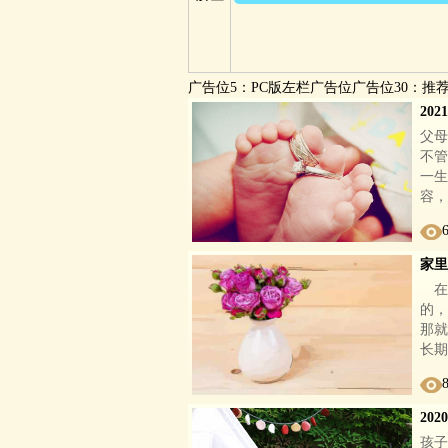
Vi
广告位5：PC版左栏广告位广告位30：推
20
父母
不管
一生
容，
家里
在
的，
那就
长期
20
孩子