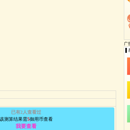
广
▌
已有2人查看过
该测算结果需
5
御用币查看
我要查看