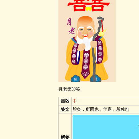
月老第59签
吉凶
中
签文
脍炙，所同也，羊枣，所独也
解签