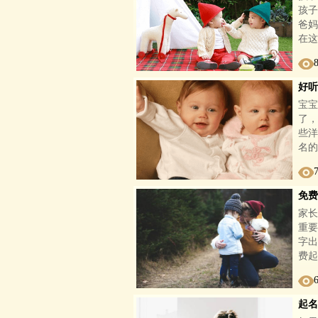
孩子
爸妈
在这
好听
宝宝
了，
些洋
名的
免费
家长
重要
字出
费起
起名