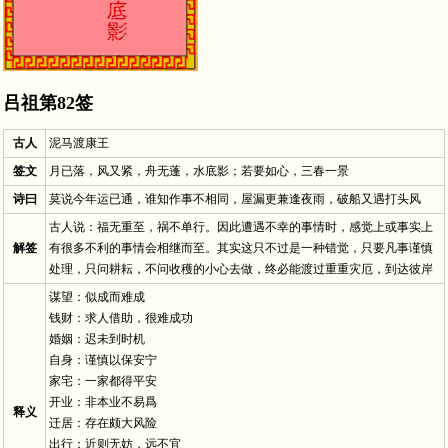
吕祖第82签
古人
泥马渡康王
签文
月已落，风又紧，舟无蓬，水底影；若要如心，三春一景
诗曰
莫说今年运已通，谁知作事不相同，屋漏更兼逢夜雨，破船又遇打头风
古人说：福无重至，祸不单行。因此遭遇不幸的事情时，感觉上或事实上
解签
有很多不利的事情会相继而至。其实这只不过是一种错觉，只要凡事谨慎
处理，只问耕耘，不问收穫的小心去做，终必能渡过重重灾厄，到达彼岸
谋望：似成而难成
钱财：求人借助，很难成功
婚姻：迟未到时机
自身：谨慎以保安宁
家宅：一家都得平安
开业：非本业不易爲
释义
迁居：存在颇大风险
出行：近则无妨，远不宜