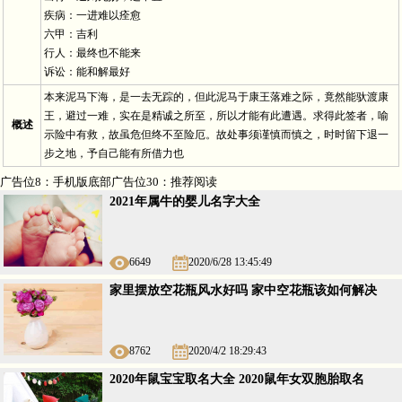
疾病：一进难以痊愈
六甲：吉利
行人：最终也不能来
诉讼：能和解最好
本来泥马下海，是一去无踪的，但此泥马于康王落难之际，竟然能驮渡康
王，避过一难，实在是精诚之所至，所以才能有此遭遇。求得此签者，喻
概述
示险中有救，故虽危但终不至险厄。故处事须谨慎而慎之，时时留下退一
步之地，予自己能有所借力也
广告位8：手机版底部广告位30：推荐阅读
2021年属牛的婴儿名字大全
6649
2020/6/28 13:45:49
家里摆放空花瓶风水好吗 家中空花瓶该如何解决
8762
2020/4/2 18:29:43
2020年鼠宝宝取名大全 2020鼠年女双胞胎取名