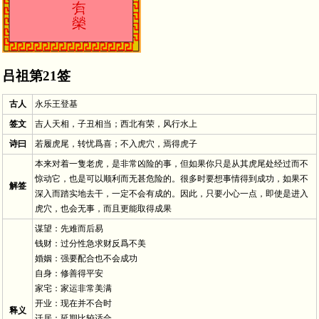
吕祖第21签
古人
永乐王登基
签文
吉人天相，子丑相当；西北有荣，风行水上
诗曰
若履虎尾，转忧爲喜；不入虎穴，焉得虎子
本来对着一隻老虎，是非常凶险的事，但如果你只是从其虎尾处经过而不
惊动它，也是可以顺利而无甚危险的。很多时要想事情得到成功，如果不
解签
深入而踏实地去干，一定不会有成的。因此，只要小心一点，即使是进入
虎穴，也会无事，而且更能取得成果
谋望：先难而后易
钱财：过分性急求财反爲不美
婚姻：强要配合也不会成功
自身：修善得平安
家宅：家运非常美满
开业：现在并不合时
释义
迁居：延期比较适合