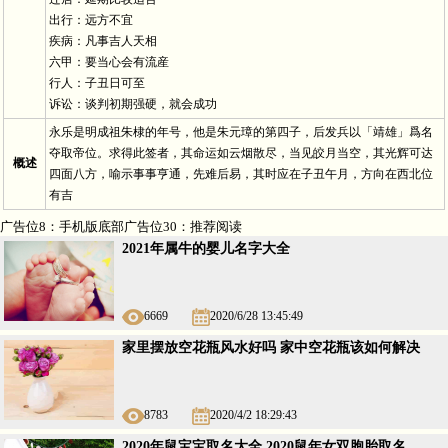
出行：远方不宜
疾病：凡事吉人天相
六甲：要当心会有流産
行人：子丑日可至
诉讼：谈判初期强硬，就会成功
永乐是明成祖朱棣的年号，他是朱元璋的第四子，后发兵以「靖雄」爲名
夺取帝位。求得此签者，其命运如云烟散尽，当见皎月当空，其光辉可达
概述
四面八方，喻示事事亨通，先难后易，其时应在子丑午月，方向在西北位
有吉
广告位8：手机版底部广告位30：推荐阅读
2021年属牛的婴儿名字大全
6669
2020/6/28 13:45:49
家里摆放空花瓶风水好吗 家中空花瓶该如何解决
8783
2020/4/2 18:29:43
2020年鼠宝宝取名大全 2020鼠年女双胞胎取名