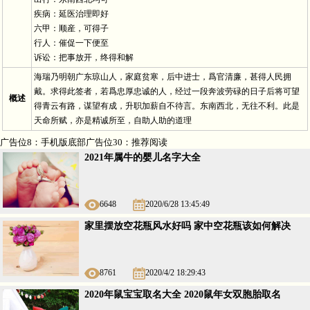
疾病：延医治理即好
六甲：顺産，可得子
行人：催促一下便至
诉讼：把事放开，终得和解
海瑞乃明朝广东琼山人，家庭贫寒，后中进士，爲官清廉，甚得人民拥
戴。求得此签者，若爲忠厚忠诚的人，经过一段奔波劳碌的日子后将可望
概述
得青云有路，谋望有成，升职加薪自不待言。东南西北，无往不利。此是
天命所赋，亦是精诚所至，自助人助的道理
广告位8：手机版底部广告位30：推荐阅读
2021年属牛的婴儿名字大全
6648
2020/6/28 13:45:49
家里摆放空花瓶风水好吗 家中空花瓶该如何解决
8761
2020/4/2 18:29:43
2020年鼠宝宝取名大全 2020鼠年女双胞胎取名