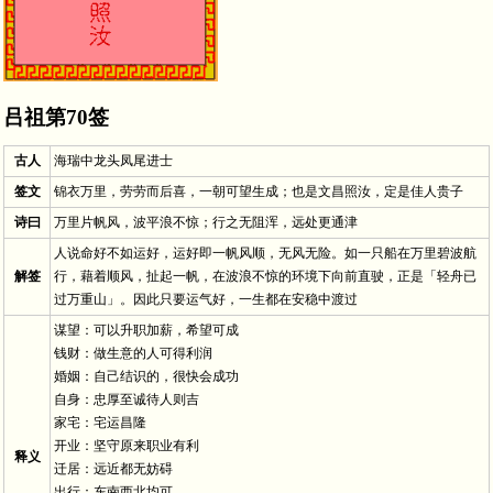
吕祖第70签
古人
海瑞中龙头凤尾进士
签文
锦衣万里，劳劳而后喜，一朝可望生成；也是文昌照汝，定是佳人贵子
诗曰
万里片帆风，波平浪不惊；行之无阻浑，远处更通津
人说命好不如运好，运好即一帆风顺，无风无险。如一只船在万里碧波航
解签
行，藉着顺风，扯起一帆，在波浪不惊的环境下向前直驶，正是「轻舟已
过万重山」。因此只要运气好，一生都在安稳中渡过
谋望：可以升职加薪，希望可成
钱财：做生意的人可得利润
婚姻：自己结识的，很快会成功
自身：忠厚至诚待人则吉
家宅：宅运昌隆
开业：坚守原来职业有利
释义
迁居：远近都无妨碍
出行：东南西北均可