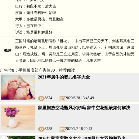
出行：初段不顺，后大吉
疾病：须延专科医生治理
六甲：多数是男孩，而且顺産
行人：已在途中
诉讼：能尽量和解最好
三国时候的诸葛孔明号称「卧龙」，未出草芦已三分天下。刘备慕其名三
顾草芦，礼贤下土，恳请孔明出山相助，以争霸天下。孔明感其诚，遂出
概述
山；后造成魏、蜀、吴鼎足三立之局面。求得此签者，由于自己的才能受
人尝识，因此可以给自己一展才能的机会，凡事大吉
广告位8：手机版底部广告位30：推荐阅读
2021年属牛的婴儿名字大全
6674
2020/6/28 13:45:49
家里摆放空花瓶风水好吗 家中空花瓶该如何解决
8788
2020/4/2 18:29:43
2020年鼠宝宝取名大全 2020鼠年女双胞胎取名