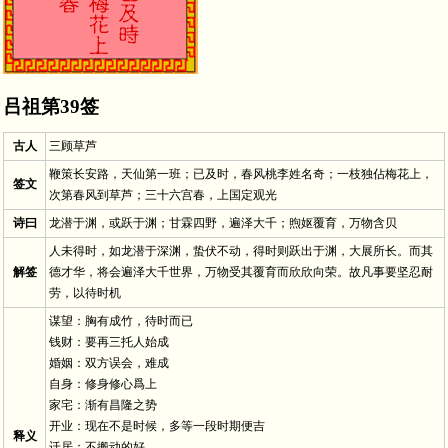
吕祖第39签
古人
三顾草芦
鞭策长安路，天仙第一班；已及时，春风桃李姓名奇；一枝独佔梅花上，
签文
次第春风到草芦；三十六宫春，上国定观光
诗曰
龙潜于渊，或跃于渊；甘霖四野，遍泽大千；煦妪覆育，万物含贝
人未得时，如龙潜于深渊，蛰伏不动，得时则跃出于渊，大展所长。而其
解签
德才华，将会遍泽大千世界，万物受其覆育而欣欣向荣。故凡事要坚忍耐
劳，以待时机
谋望：胸有成竹，待时而已
钱财：要再三托人始成
婚姻：双方误会，难成
自身：修身修心爲上
家宅：渐有昌隆之势
开业：现在不是时候，多等一段时期便吉
释义
迁居：不搬动的好