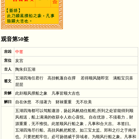
观音第50签
吉凶
中签
宫位
亥宫
古人
陶朱归五湖
五湖四海任君行 高挂帆蓬自在撑 若得顺风随即至 满船宝贝喜
签文
层层
卦解
此卦顺风撑船之象 凡事皆顺大吉也
解曰
自在休悠 不须著力 财禄重重 无不欣美
五湖四海都可以驾船遨游，扬起风帆稳住船舵;所到之处皆能得到顺
风相送，船上满满的收获令人欢心喜悦。 自在优游，不须着力，财
源重重，无不惟悦。此签顺风行船之象，凡事和合大吉。 本签曰。
五湖四海尽行船。高挂风帆把舵坚。如三宝太监。郑和之行之于南洋
也。只要把舵牢住。必可扬德威于异域者。为顺风行船之象。凡事和