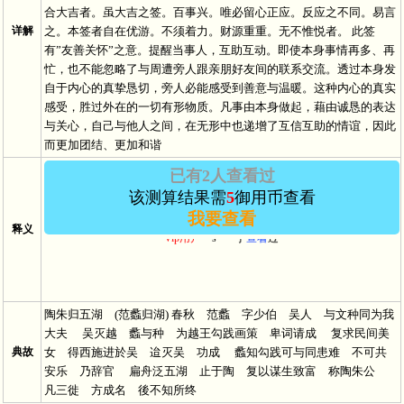
合大吉者。虽大吉之签。百事兴。唯必留心正应。反应之不同。易言
详解
之。本签者自在优游。不须着力。财源重重。无不惟悦者。 此签
有”友善关怀”之意。提醒当事人，互助互动。即使本身事情再多、再
忙，也不能忽略了与周遭旁人跟亲朋好友间的联系交流。透过本身发
自于内心的真挚恳切，旁人必能感受到善意与温暖。这种内心的真实
感受，胜过外在的一切有形物质。凡事由本身做起，藉由诚恳的表达
与关心，自己与他人之间，在无形中也递增了互信互助的情谊，因此
而更加团结、更加和谐
已有2人查看过
该测算结果需
5
御用币查看
Vip用户－
田*** 于2024/5/30 12:21:12
查看
过
我要查看
释义
Vip用户－
s*** 于
查看
过
陶朱归五湖 (范蠡归湖) 春秋 范蠡 字少伯 吴人 与文种同为我
大夫 吴灭越 蠡与种 为越王勾践画策 卑词请成 复求民间美
典故
女 得西施进於吴 迨灭吴 功成 蠡知勾践可与同患难 不可共
安乐 乃辞官 扁舟泛五湖 止于陶 复以谋生致富 称陶朱公
凡三徙 方成名 後不知所终