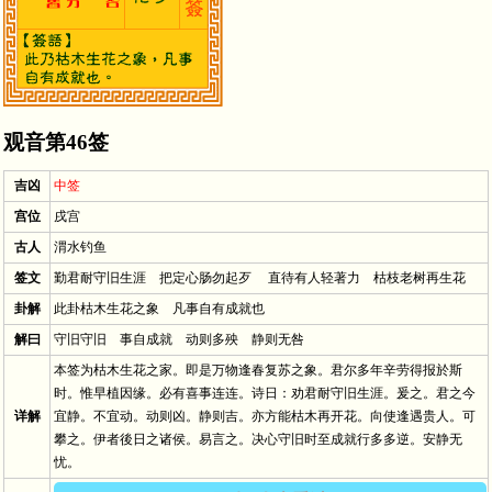
观音第46签
吉凶
中签
宫位
戌宫
古人
渭水钓鱼
签文
勤君耐守旧生涯 把定心肠勿起歹 直待有人轻著力 枯枝老树再生花
卦解
此卦枯木生花之象 凡事自有成就也
解曰
守旧守旧 事自成就 动则多殃 静则无咎
本签为枯木生花之家。即是万物逢春复苏之象。君尔多年辛劳得报於斯
时。惟早植因缘。必有喜事连连。诗日：劝君耐守旧生涯。爰之。君之今
详解
宜静。不宜动。动则凶。静则吉。亦方能枯木再开花。向使逢遇贵人。可
攀之。伊者後日之诸侯。易言之。决心守旧时至成就行多多逆。安静无
忧。