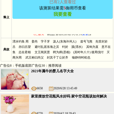
已有2人查看过
该测算结果需
5
御用币查看
我要查看
释义
Vip用户－
田*** 于2024/5/30 12:21:12
查看
过
Vip用户－
s*** 于
查看
过
渭水钓鱼 周 姜尚 字子牙 汲人(东海许州人) 道号飞熊 先世封於
吕 亦曰吕望 避纣乱居东海之滨 钓於 溪(渭水) 其钩为直 意不在
典故
鱼 志在君相 文王闻其贤 聘为师(丞相) (其时年八十) 後周伐纣 灭
商兴周 武王称曰尚父 封其子丁公於齐 喻静待时机也
广告位8：手机版底部广告位30：推荐阅读
2021年属牛的婴儿名字大全
6658
2020/6/28 13:45:49
家里摆放空花瓶风水好吗 家中空花瓶该如何解决
8770
2020/4/2 18:29:43