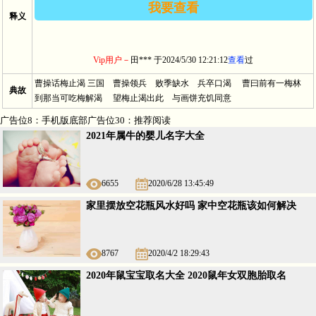
我要查看
释义
Vip用户－
田*** 于2024/5/30 12:21:12
查看
过
Vip用户－
s*** 于
查看
过
曹操话梅止渴 三国 曹操领兵 败季缺水 兵卒口渴 曹曰前有一梅林
典故
到那当可吃梅解渴 望梅止渴出此 与画饼充饥同意
广告位8：手机版底部广告位30：推荐阅读
2021年属牛的婴儿名字大全
6655
2020/6/28 13:45:49
家里摆放空花瓶风水好吗 家中空花瓶该如何解决
8767
2020/4/2 18:29:43
2020年鼠宝宝取名大全 2020鼠年女双胞胎取名