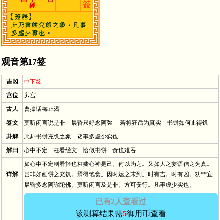
观音第17签
吉凶
中下签
宫位
卯宫
古人
曹操话梅止渴
签文
莫听闲言说是非 晨昏只好念阿弥 若将狂话为真实 书饼如何止得饥
卦解
此卦书饼充饥之象 诸事多虚少实也
解曰
心中不定 枉看经文 恰似书饼 食也难吞
如心中不定则看轻也枉费心神是己。何以为之。又如人之妄语信之为真。
详解
岂非如画饼之充饥。焉得饱食。因时运之末到。时有吉。时有凶。劝**宜
晨昏多念阿弥陀佛。莫听闲言及是非。方可安行。凡事虚少实也。
已有2人查看过
该测算结果需
5
御用币查看