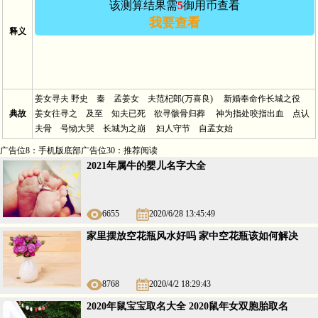
该测算结果需
5
御用币查看
我要查看
释义
Vip用户－
田*** 于2024/5/30 12:21:12
查看
过
姜女寻夫 野史 秦 孟姜女 夫范杞郎(万喜良) 新婚奉命作长城之役
Vip用户－
s*** 于
查看
过
典故
姜女往寻之 及至 知夫已死 欲寻骸骨归葬 神为指处咬指出血 点认
夫骨 号恸大哭 长城为之崩 妇人守节 自孟女始
广告位8：手机版底部广告位30：推荐阅读
2021年属牛的婴儿名字大全
6655
2020/6/28 13:45:49
家里摆放空花瓶风水好吗 家中空花瓶该如何解决
8768
2020/4/2 18:29:43
2020年鼠宝宝取名大全 2020鼠年女双胞胎取名