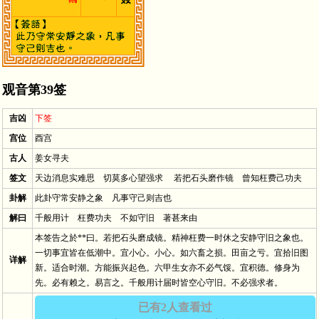
观音第39签
吉凶
下签
宫位
酉宫
古人
姜女寻夫
签文
天边消息实难思 切莫多心望强求 若把石头磨作镜 曾知枉费己功夫
卦解
此卦守常安静之象 凡事守己则吉也
解曰
千般用计 枉费功夫 不如守旧 著甚来由
本签告之於**曰。若把石头磨成镜。精神枉费一时休之安静守旧之象也。
一切事宜皆在低潮中。宜小心。小心。如六畜之损。田亩之亏。宜拾旧图
详解
新。适合时潮。方能振兴起色。六甲生女亦不必气馁。宜积德。修身为
先。必有赖之。易言之。千般用计届时皆空心守旧。不必强求者。
已有2人查看过