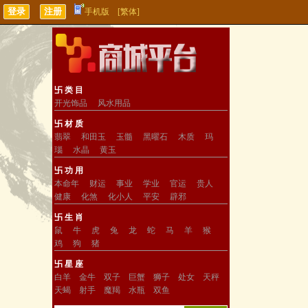
手机版
[繁体]
卐 类 目
开光饰品
风水用品
卐 材 质
翡翠
和田玉
玉髓
黑曜石
木质
玛
瑙
水晶
黄玉
卐 功 用
本命年
财运
事业
学业
官运
贵人
健康
化煞
化小人
平安
辟邪
卐 生 肖
鼠
牛
虎
兔
龙
蛇
马
羊
猴
鸡
狗
猪
卐 星 座
白羊
金牛
双子
巨蟹
狮子
处女
天秤
天蝎
射手
魔羯
水瓶
双鱼