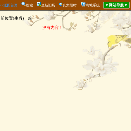
<<<返回首页
搜索
查新旧历
真太阳时
商城系统
当前位置(生肖)：蛇
没有内容！