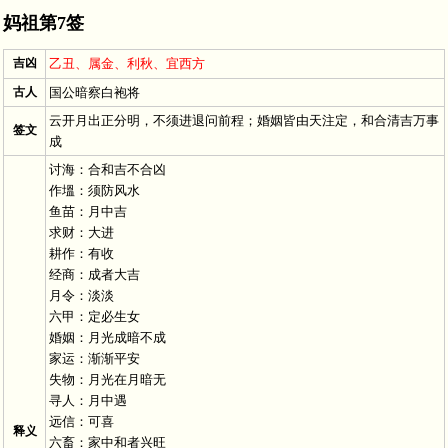
妈祖第7签
吉凶
乙丑、属金、利秋、宜西方
古人
国公暗察白袍将
云开月出正分明，不须进退问前程；婚姻皆由天注定，和合清吉万事
签文
成
讨海：合和吉不合凶
作塭：须防风水
鱼苗：月中吉
求财：大进
耕作：有收
经商：成者大吉
月令：淡淡
六甲：定必生女
婚姻：月光成暗不成
家运：渐渐平安
失物：月光在月暗无
寻人：月中遇
远信：可喜
释义
六畜：家中和者兴旺