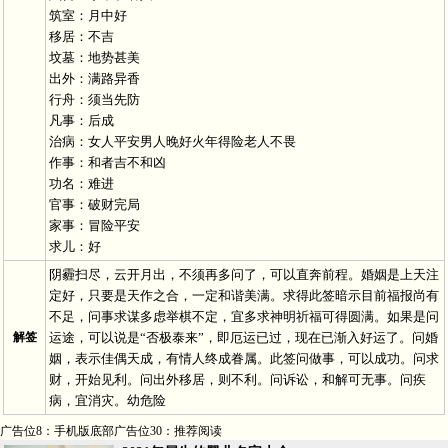
筑室：月中好
移居：不吉
坟墓：地势甚美
出外：满路异香
行舟：须当先防
凡事：后成
治病：女人平安男人晚好火年得险老人不畏
作事：和者吉不和凶
功名：难进
官事：破财完局
家事：冒险平安
求儿：好
阴霾扫尽，云开月出，不须再多问了，可以直奔前程。婚姻是上天注
定好，只要是天作之合，一定和谐美满。求得此签暗示目前福报尚有
不足，问事求谋多虑举棋不定，宜多求神明祈福可得圆满。如果是问
解签
运途，可以说是“否极泰来”，即厄运已过，现在已渐入好运了。问婚
姻，表示佳偶天成，有情人终成眷属。此签问做事，可以成功。问求
财，开始见利。问出外移居，则不利。问诉讼，和解可无事。问疾
病，宜消灾。幼危险
广告位8：手机版底部广告位30：推荐阅读