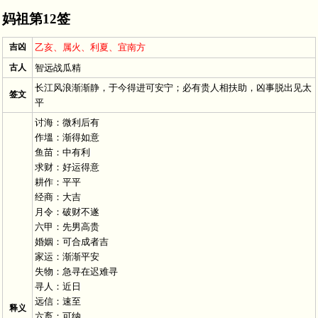
妈祖第12签
吉凶
乙亥、属火、利夏、宜南方
古人
智远战瓜精
长江风浪渐渐静，于今得进可安宁；必有贵人相扶助，凶事脱出见太
签文
平
讨海：微利后有
作塭：渐得如意
鱼苗：中有利
求财：好运得意
耕作：平平
经商：大吉
月令：破财不遂
六甲：先男高贵
婚姻：可合成者吉
家运：渐渐平安
失物：急寻在迟难寻
寻人：近日
远信：速至
释义
六畜：可纳