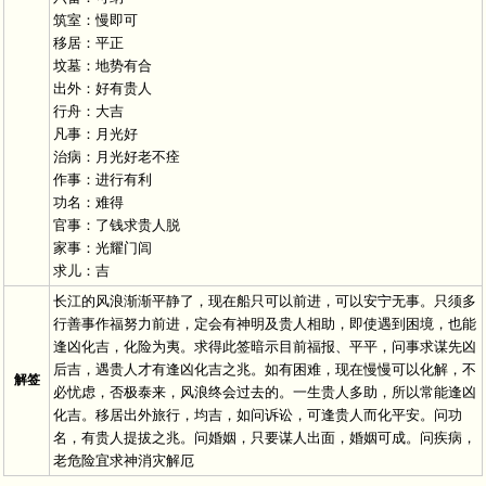
筑室：慢即可
移居：平正
坟墓：地势有合
出外：好有贵人
行舟：大吉
凡事：月光好
治病：月光好老不痊
作事：进行有利
功名：难得
官事：了钱求贵人脱
家事：光耀门闾
求儿：吉
长江的风浪渐渐平静了，现在船只可以前进，可以安宁无事。只须多
行善事作福努力前进，定会有神明及贵人相助，即使遇到困境，也能
逢凶化吉，化险为夷。求得此签暗示目前福报、平平，问事求谋先凶
后吉，遇贵人才有逢凶化吉之兆。如有困难，现在慢慢可以化解，不
解签
必忧虑，否极泰来，风浪终会过去的。一生贵人多助，所以常能逢凶
化吉。移居出外旅行，均吉，如问诉讼，可逢贵人而化平安。问功
名，有贵人提拔之兆。问婚姻，只要谋人出面，婚姻可成。问疾病，
老危险宜求神消灾解厄