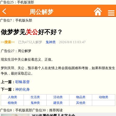
广告位25：手机版顶部
周公解梦
广告位7：手机版头部
做梦梦见
关公
好不好？
>>搜索<<
已为4752人解梦
鬼神类
2026/8/8 13:03:47
广告位27：周公解梦
现实生活中关公象征着忠义、正值。
梦到关羽、关公，预示着个人在友情上将会面临困难和考验，如果和朋友发生
争执，最好采取忍让。
上一篇：
耶稣基督
下一篇：
神的化身
人物类
生活类
活动类
物品类
动物类
植物类
鬼神类
建筑类
其他类
广告位8：手机版底部广告位30：推荐阅读
2021年属牛的婴儿名字大全