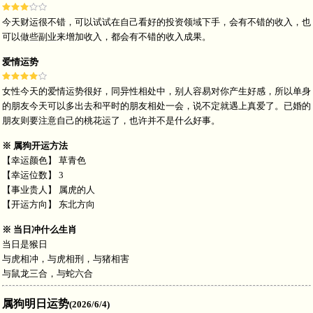
今天财运很不错，可以试试在自己看好的投资领域下手，会有不错的收入，也
可以做些副业来增加收入，都会有不错的收入成果。
爱情运势
女性今天的爱情运势很好，同异性相处中，别人容易对你产生好感，所以单身
的朋友今天可以多出去和平时的朋友相处一会，说不定就遇上真爱了。已婚的
朋友则要注意自己的桃花运了，也许并不是什么好事。
※ 属狗开运方法
【幸运颜色】 草青色
【幸运位数】 3
【事业贵人】 属虎的人
【开运方向】 东北方向
※ 当日冲什么生肖
当日是
猴日
与虎相冲，与虎相刑，与猪
相害
与鼠龙
三合
，与蛇
六合
属狗明日运势
(2026/6/4)