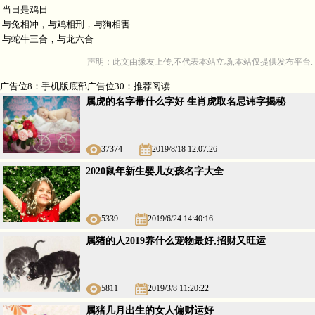
当日是
鸡日
与兔相冲，与鸡相刑，与狗
相害
与蛇牛
三合
，与龙
六合
声明：此文由
缘友
上传,不代表本站立场,本站仅提供发布平台.
广告位8：手机版底部广告位30：推荐阅读
属虎的名字带什么字好 生肖虎取名忌讳字揭秘
37374
2019/8/18 12:07:26
2020鼠年新生婴儿女孩名字大全
5339
2019/6/24 14:40:16
属猪的人2019养什么宠物最好,招财又旺运
5811
2019/3/8 11:20:22
属猪几月出生的女人偏财运好