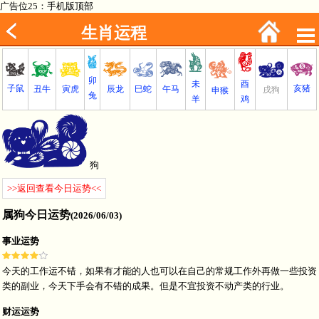
广告位25：手机版顶部
生肖运程
卯
未
酉
子鼠
亥猪
丑牛
巳蛇
午马
寅虎
辰龙
戌狗
申猴
兔
羊
鸡
狗
>>返回查看今日运势<<
属狗今日运势
(2026/06/03)
事业运势
今天的工作运不错，如果有才能的人也可以在自己的常规工作外再做一些投资
类的副业，今天下手会有不错的成果。但是不宜投资不动产类的行业。
财运运势