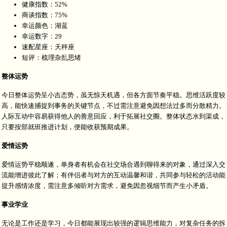
健康指数：52%
商谈指数：75%
幸运颜色：湖蓝
幸运数字：29
速配星座：天秤座
短评：梳理杂乱思绪
整体运势
今日整体运势呈小吉态势，虽无惊天机遇，但各方面节奏平稳。思维活跃度较
高，能快速捕捉到事务的关键节点，不过需注意避免因想法过多而分散精力。
人际互动中容易获得他人的善意回应，利于拓展社交圈。整体状态水到渠成，
只要按部就班推进计划，便能收获预期成果。
爱情运势
爱情运势平稳顺遂，单身者有机会在社交场合遇到聊得来的对象，通过深入交
流能增进彼此了解；有伴侣者与对方的互动温馨和谐，共同参与轻松的活动能
提升感情浓度，需注意多倾听对方需求，避免因忽视细节而产生小矛盾。
事业学业
无论是工作还是学习，今日都能展现出较强的逻辑思维能力，对复杂任务的拆