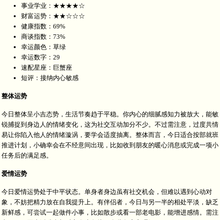
事业学业：★★★★☆
财富运势：★★☆☆☆
健康指数：69%
商谈指数：73%
幸运颜色：草绿
幸运数字：29
速配星座：巨蟹座
短评：接纳内心敏感
整体运势
今日整体呈小吉态势，生活节奏趋于平稳。你内心的细腻感知力被放大，能敏
锐捕捉到身边人的情绪变化，这为社交互动加分不少。不过需注意，过度共情
易让你陷入他人的情绪漩涡，要学会适度抽离。整体而言，今日适合按部就班
推进计划，小确幸会在不经意间出现，比如收到朋友的暖心消息或完成一项小
任务后的满足感。
爱情运势
今日爱情运势处于中平状态。单身者身边虽有社交机会，但难以遇到心动对
象，不妨把精力放在自我提升上。有伴侣者，今日与另一半的相处平淡，缺乏
新鲜感，可尝试一起做件小事，比如散步或看一部老电影，能增进感情。需注