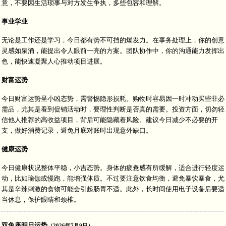
意，不要因生活琐事与对方发生争执，多些包容和理解。
事业学业
无论是工作还是学习，今日都有势不可挡的爆发力。在事务处理上，你的创意
灵感如泉涌，能提出令人眼前一亮的方案。团队协作中，你的沟通能力发挥出
色，能快速凝聚人心推动项目进展。
财富运势
今日财富运势呈小凶态势，需警惕隐形损耗。购物时容易因一时冲动买些非必
需品，尤其是看到促销活动时，要理性判断是否真的需要。投资方面，切勿轻
信他人推荐的高收益项目，背后可能隐藏着风险。建议今日减少不必要的开
支，做好消费记录，避免月底对账时出现意外缺口。
健康运势
今日健康状况整体平稳，小吉态势。身体的疲惫感有所缓解，适合进行轻度运
动，比如瑜伽或慢跑，能增强体质。不过要注意饮食均衡，避免暴饮暴食，尤
其是辛辣刺激的食物可能会引起肠胃不适。此外，长时间使用电子设备后要适
当休息，保护眼睛和颈椎。
双鱼座明日运势
（2026年7月9日）