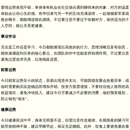
爱情运势表现不错，单身者有机会在社交场合遇到聊得来的对象，对方的温柔
体贴会让你心生好感。有伴侣者与另一半的互动充满温情，一起做顿家常菜或
散步聊天，都能增进彼此感情。不过要注意不要过于依赖对方，保持适当的个
人空间，能让关系更健康。
事业学业
无论是工作还是学习，今日都能展现出高效的执行力。思维清晰且富有创意，
能快速捕捉到任务的核心要点，在团队协作中也能发挥协调作用。不过要注意
避免过度追求完美，以免拖延进度。
财富运势
今日财富运势呈小凶状态，容易出现意外支出。可能因朋友聚会抢着买单，或
临时需要购买应急物品而增加开销。投资方面需谨慎，不要轻信他人推荐的高
收益项目，避免冲动投入。建议今日尽量减少不必要的消费，做好预算规划，
防止钱包“缩水”。
健康运势
今日健康状况中平，身体无明显不适，但需注意作息规律。长期熬夜的陋习可
能导致精神不振，建议早睡早起，保证充足睡眠。此外，饮食上要避免暴饮暴