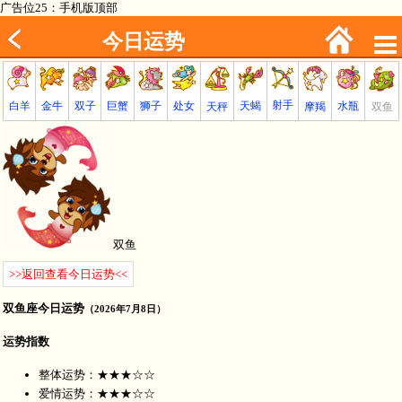
广告位25：手机版顶部
今日运势
射手
巨蟹
金牛
处女
白羊
狮子
天蝎
双子
水瓶
双鱼
天秤
摩羯
双鱼
>>返回查看今日运势<<
双鱼座今日运势
（2026年7月8日）
运势指数
整体运势：★★★☆☆
爱情运势：★★★☆☆