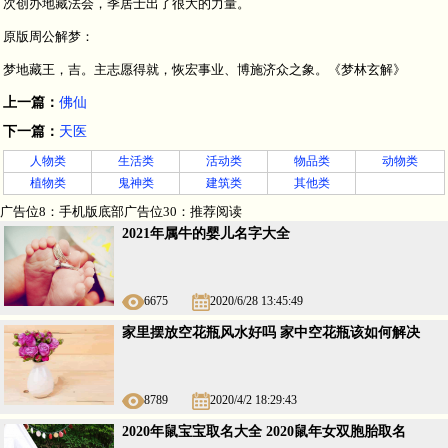
次创办地藏法会，季居士出了很大的力量。
原版周公解梦：
梦地藏王，吉。主志愿得就，恢宏事业、博施济众之象。《梦林玄解》
上一篇：
佛仙
下一篇：
天医
人物类
生活类
活动类
物品类
动物类
植物类
鬼神类
建筑类
其他类
广告位8：手机版底部广告位30：推荐阅读
2021年属牛的婴儿名字大全
6675
2020/6/28 13:45:49
家里摆放空花瓶风水好吗 家中空花瓶该如何解决
8789
2020/4/2 18:29:43
2020年鼠宝宝取名大全 2020鼠年女双胞胎取名