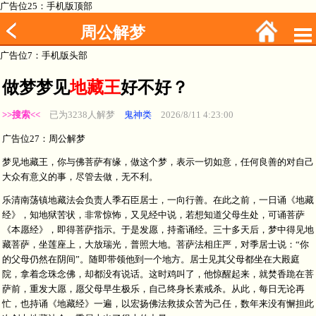
广告位25：手机版顶部
周公解梦
广告位7：手机版头部
做梦梦见
地藏王
好不好？
>>搜索<<
已为3238人解梦
鬼神类
2026/8/11 4:23:00
广告位27：周公解梦
梦见地藏王，你与佛菩萨有缘，做这个梦，表示一切如意，任何良善的对自己
大众有意义的事，尽管去做，无不利。
乐清南荡镇地藏法会负责人季石臣居士，一向行善。在此之前，一日诵《地藏
经》，知地狱苦状，非常惊怖，又见经中说，若想知道父母生处，可诵菩萨
《本愿经》，即得菩萨指示。于是发愿，持斋诵经。三十多天后，梦中得见地
藏菩萨，坐莲座上，大放瑞光，普照大地。菩萨法相庄严，对季居士说：“你
的父母仍然在阴间”。随即带领他到一个地方。居士见其父母都坐在大殿庭
院，拿着念珠念佛，却都没有说话。这时鸡叫了，他惊醒起来，就焚香跪在菩
萨前，重发大愿，愿父母早生极乐，自己终身长素戒杀。从此，每日无论再
忙，也持诵《地藏经》一遍，以宏扬佛法救拔众苦为己任，数年来没有懈担此