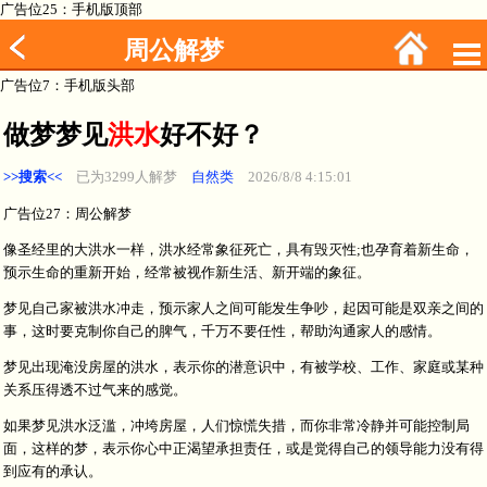
广告位25：手机版顶部
周公解梦
广告位7：手机版头部
做梦梦见
洪水
好不好？
>>搜索<<
已为3299人解梦
自然类
2026/8/8 4:15:01
广告位27：周公解梦
像圣经里的大洪水一样，洪水经常象征死亡，具有毁灭性;也孕育着新生命，
预示生命的重新开始，经常被视作新生活、新开端的象征。
梦见自己家被洪水冲走，预示家人之间可能发生争吵，起因可能是双亲之间的
事，这时要克制你自己的脾气，千万不要任性，帮助沟通家人的感情。
梦见出现淹没房屋的洪水，表示你的潜意识中，有被学校、工作、家庭或某种
关系压得透不过气来的感觉。
如果梦见洪水泛滥，冲垮房屋，人们惊慌失措，而你非常冷静并可能控制局
面，这样的梦，表示你心中正渴望承担责任，或是觉得自己的领导能力没有得
到应有的承认。