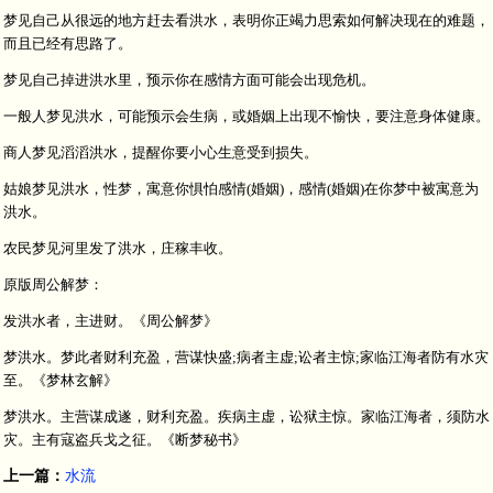
梦见自己从很远的地方赶去看洪水，表明你正竭力思索如何解决现在的难题，
而且已经有思路了。
梦见自己掉进洪水里，预示你在感情方面可能会出现危机。
一般人梦见洪水，可能预示会生病，或婚姻上出现不愉快，要注意身体健康。
商人梦见滔滔洪水，提醒你要小心生意受到损失。
姑娘梦见洪水，性梦，寓意你惧怕感情(婚姻)，感情(婚姻)在你梦中被寓意为
洪水。
农民梦见河里发了洪水，庄稼丰收。
原版周公解梦：
发洪水者，主进财。《周公解梦》
梦洪水。梦此者财利充盈，营谋快盛;病者主虚;讼者主惊;家临江海者防有水灾
至。《梦林玄解》
梦洪水。主营谋成遂，财利充盈。疾病主虚，讼狱主惊。家临江海者，须防水
灾。主有寇盗兵戈之征。《断梦秘书》
上一篇：
水流