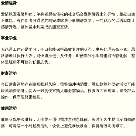
爱情运势
爱情氛围温馨和睦，单身者易在轻松的社交场合遇到聊得来的异性，相处自然
不尴尬；有伴侣者可通过共同完成家居小事增进默契，一句贴心的话语就能让
感情升温，整体呈水到渠成的甜蜜态势。
事业学业
无论是工作还是学习，今日都能保持高效专注的状态，事务处理有条不紊。思
路清晰且执行力强，能快速推进手头任务，即便遇到小阻碍也能冷静化解，整
体呈现势不可挡的积极态势。
财富运势
今日财富运势存在隐形损耗风险，需警惕冲动消费。看似划算的促销活动可能
暗藏消费陷阱，勿因一时贪便宜购入非必需物品。投资方面宜观望，避免跟风
操作，保守理财更稳妥。
健康运势
健康状况平淡维持，无明显不适但需注意作息规律。长时间久坐易引发肩颈酸
痛，可每隔一小时起身活动；饮食上避免暴饮暴食，保持清淡均衡即可。