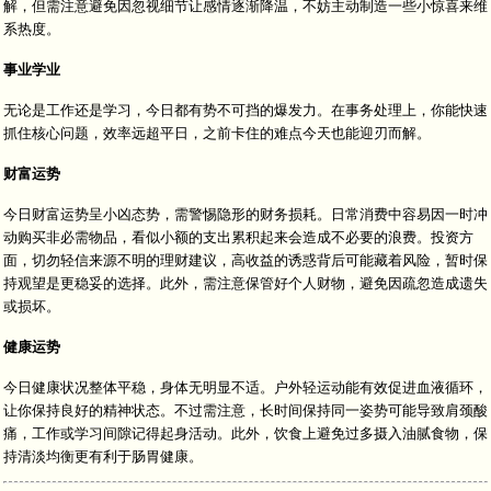
解，但需注意避免因忽视细节让感情逐渐降温，不妨主动制造一些小惊喜来维
系热度。
事业学业
无论是工作还是学习，今日都有势不可挡的爆发力。在事务处理上，你能快速
抓住核心问题，效率远超平日，之前卡住的难点今天也能迎刃而解。
财富运势
今日财富运势呈小凶态势，需警惕隐形的财务损耗。日常消费中容易因一时冲
动购买非必需物品，看似小额的支出累积起来会造成不必要的浪费。投资方
面，切勿轻信来源不明的理财建议，高收益的诱惑背后可能藏着风险，暂时保
持观望是更稳妥的选择。此外，需注意保管好个人财物，避免因疏忽造成遗失
或损坏。
健康运势
今日健康状况整体平稳，身体无明显不适。户外轻运动能有效促进血液循环，
让你保持良好的精神状态。不过需注意，长时间保持同一姿势可能导致肩颈酸
痛，工作或学习间隙记得起身活动。此外，饮食上避免过多摄入油腻食物，保
持清淡均衡更有利于肠胃健康。