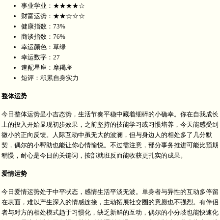
事业学业：★★★★☆
财富运势：★★☆☆☆
健康指数：73%
商谈指数：76%
幸运颜色：草绿
幸运数字：27
速配星座：摩羯座
短评：积累自身实力
整体运势
今日整体运势呈小吉态势，生活节奏平稳中藏着细碎的小确幸。你在自我成长
上的投入开始显现初步效果，之前坚持的技能学习或习惯培养，今天能感受到
微小的正向反馈。人际互动中虽无大的波澜，但与身边人的相处多了几分默
契，偶尔的小帮助也能让你心情愉悦。不过需注意，部分事务推进可能比预期
稍慢，耐心是今日的关键词，按部就班反而能收获更扎实的成果。
爱情运势
今日爱情运势处于中平状态，感情生活平淡无波。单身者与异性的互动多停留
在表面，难以产生深入的情感连接，主动拓展社交圈的意愿也不强烈。有伴侣
者与对方的相处模式趋于习惯化，缺乏新鲜的互动，偶尔的小分歧也能快速化