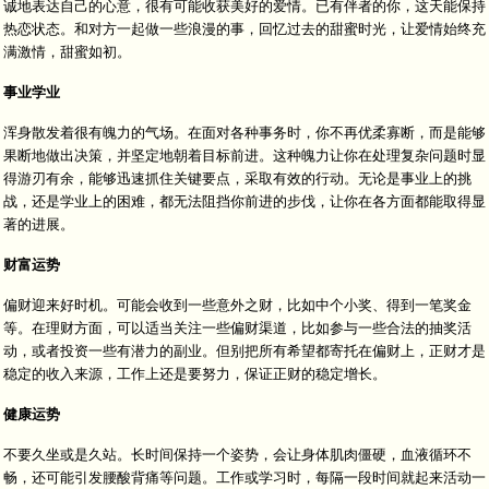
诚地表达自己的心意，很有可能收获美好的爱情。已有伴者的你，这天能保持
热恋状态。和对方一起做一些浪漫的事，回忆过去的甜蜜时光，让爱情始终充
满激情，甜蜜如初。
事业学业
浑身散发着很有魄力的气场。在面对各种事务时，你不再优柔寡断，而是能够
果断地做出决策，并坚定地朝着目标前进。这种魄力让你在处理复杂问题时显
得游刃有余，能够迅速抓住关键要点，采取有效的行动。无论是事业上的挑
战，还是学业上的困难，都无法阻挡你前进的步伐，让你在各方面都能取得显
著的进展。
财富运势
偏财迎来好时机。可能会收到一些意外之财，比如中个小奖、得到一笔奖金
等。在理财方面，可以适当关注一些偏财渠道，比如参与一些合法的抽奖活
动，或者投资一些有潜力的副业。但别把所有希望都寄托在偏财上，正财才是
稳定的收入来源，工作上还是要努力，保证正财的稳定增长。
健康运势
不要久坐或是久站。长时间保持一个姿势，会让身体肌肉僵硬，血液循环不
畅，还可能引发腰酸背痛等问题。工作或学习时，每隔一段时间就起来活动一