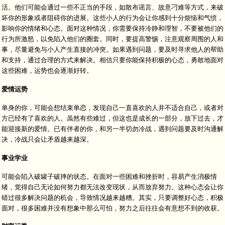
活。他们可能会通过一些不正当的手段，如散布谣言、故意刁难等方式，来破
坏你的形象或者阻碍你的进展。这些小人的行为会让你感到十分烦恼和气愤，
影响你的情绪和心态。面对这种情况，你需要保持冷静和理智，不要被他们的
行为所激怒，以免陷入他们的圈套。同时，要提高警惕，注意观察周围的人和
事，尽量避免与小人产生直接的冲突。如果遇到问题，要及时寻求他人的帮助
和支持，通过合理的方式来解决。相信只要你能保持积极的心态，勇敢地面对
这些困难，运势也会逐渐好转。
爱情运势
单身的你，可能会想结束单恋，发现自己一直喜欢的人并不适合自己，或者对
方已经有了喜欢的人。虽然有些难过，但这也是成长的一部分，放下过去，才
能迎接新的爱情。已有伴者的你，和另一半切勿冷战，遇到问题要及时沟通解
决，冷战只会让矛盾越来越深。
事业学业
可能会陷入破罐子破摔的状态。在面对一些困难和挫折时，容易产生消极情
绪，觉得自己无论如何努力都无法改变现状，从而放弃努力。这种心态会让你
错过很多解决问题的机会，导致情况越来越糟。其实，只要调整好心态，积极
面对，很多困难并没有想象中那么可怕，努力之后往往会有意想不到的收获。