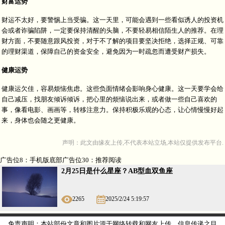
财富运势
财运不太好，要警惕上当受骗。这一天里，可能会遇到一些看似诱人的投资机
会或者诈骗陷阱，一定要保持清醒的头脑，不要轻易相信陌生人的推荐。在理
财方面，不要随意跟风投资，对于不了解的项目要坚决拒绝，选择正规、可靠
的理财渠道，保障自己的资金安全，避免因为一时疏忽而遭受财产损失。
健康运势
健康运欠佳，容易烦恼焦虑。这些负面情绪会影响身心健康。这一天要学会给
自己减压，找朋友倾诉倾诉，把心里的烦恼说出来，或者做一些自己喜欢的
事，像看电影、画画等，转移注意力。保持积极乐观的心态，让心情慢慢好起
来，身体也会随之更健康。
声明：此文由
缘友
上传,不代表本站立场,本站仅提供发布平台.
广告位8：手机版底部广告位30：推荐阅读
2月25日是什么星座？AB型血双鱼座
2265
2025/2/24 5:19:57
免责声明：本站部份文章和图片源于网络转载和网友上传，信息传递之目