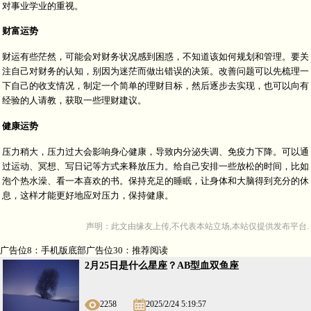
对事业学业的重视。
财富运势
财运有些茫然，可能会对财务状况感到困惑，不知道该如何规划和管理。要关
注自己对财务的认知，别因为迷茫而做出错误的决策。改善问题可以先梳理一
下自己的收支情况，制定一个简单的理财目标，然后逐步去实现，也可以向有
经验的人请教，获取一些理财建议。
健康运势
压力稍大，压力过大会影响身心健康，导致内分泌失调、免疫力下降。可以通
过运动、冥想、写日记等方式来释放压力。给自己安排一些放松的时间，比如
泡个热水澡、看一本喜欢的书。保持充足的睡眠，让身体和大脑得到充分的休
息，这样才能更好地应对压力，保持健康。
声明：此文由
缘友
上传,不代表本站立场,本站仅提供发布平台.
广告位8：手机版底部广告位30：推荐阅读
2月25日是什么星座？AB型血双鱼座
2258
2025/2/24 5:19:57