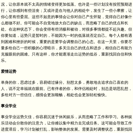
况，让你原本就不太高的情绪变得更加低落。也许是一些计划没有按照预期进
行，让你感到有些沮丧；又或许是在与他人的相处中，发生了一些小摩擦，让
你心里有些委屈。这些不如意的事情会让你对自己产生怀疑，觉得自己好像什
么都做不好。你可能会不自觉地放大自己的缺点，而忽略了自己的优点和长
处。在这种状态下，你会变得有些消极和被动，对很多事情都提不起兴趣。但
你要知道，运势只是暂时的，不能因为一时的低落就否定自己。每个人都有遇
到困难和挫折的时候，重要的是要学会调整自己的心态。在这一天里，你要尽
量多给自己一些积极的心理暗示，多关注自己的优点和进步，相信自己有能力
克服眼前的困难。只有这样，你才能逐渐走出运势的低谷，重新找回自信和快
乐。
爱情运势
单身的你，思虑过多，容易错过缘分。别想太多，勇敢地去追求自己喜欢的
人，说不定幸福就在眼前。已有伴者的你，和伴侣相处时，别总是胡思乱想，
多给对方一些信任，感情会更加顺畅，相处也会更加轻松愉快。
事业学业
事业学业运势欠佳，你容易沉迷于休闲娱乐，从而忽略了工作和学习。各种娱
乐活动会分散你的注意力，让你难以集中精力去完成任务。这可能会导致工作
进度滞后，学习计划被打乱，影响整体的发展。需要及时调整状态，重新找回