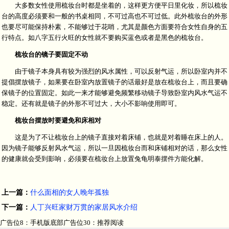
大多数女性使用梳妆台时都是坐着的，这样更方便平日里化妆，所以梳妆
台的高度必须要和一般的书桌相同，不可过高也不可过低。此外梳妆台的外形
也要尽可能保持朴素，不能够过于花哨，尤其是颜色方面要符合女性自身的五
行特点。如八字五行火旺的女性就不要购买蓝色或者是黑色的梳妆台。
梳妆台的镜子要固定不动
由于镜子本身具有较为强烈的风水属性，可以反射气运，所以卧室内并不
提倡摆放镜子，如果要在卧室内放置镜子的话最好是放在梳妆台上，而且要确
保镜子的位置固定。如此一来才能够避免频繁移动镜子导致卧室内风水气运不
稳定。还有就是镜子的外形不可过大，大小不影响使用即可。
梳妆台摆放时要避免和床相对
这是为了不让梳妆台上的镜子直接对着床铺，也就是对着睡在床上的人。
因为镜子能够反射风水气运，所以一旦因梳妆台而和床铺相对的话，那么女性
的健康就会受到影响，必须要在梳妆台上放置兔龟明泰摆件方能化解。
上一篇：
什么面相的女人晚年孤独
下一篇：
人丁兴旺家财万贯的家居风水介绍
广告位8：手机版底部广告位30：推荐阅读