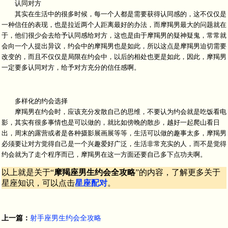
认同对方
其实在生活中的很多时候，每一个人都是需要获得认同感的，这不仅仅是
一种信任的表现，也是拉近两个人距离最好的办法，而摩羯男最大的问题就在
于，他们很少会去给予认同感给对方，这也是由于摩羯男的疑神疑鬼，常常就
会向一个人提出异议，约会中的摩羯男也是如此，所以这点是摩羯男迫切需要
改变的，而且不仅仅是局限在约会中，以后的相处也更是如此，因此，摩羯男
一定要多认同对方，给予对方充分的信任感啊。
多样化的约会选择
摩羯男在约会时，应该充分发散自己的思维，不要认为约会就是吃饭看电
影，其实有很多事情也是可以做的，就比如傍晚的散步，越好一起爬山看日
出，周末的露营或者是各种摄影展画展等等，生活可以做的趣事太多，摩羯男
必须要让对方觉得自己是一个兴趣爱好广泛，生活非常充实的人，而不是觉得
约会就为了走个程序而已，摩羯男在这一方面还要自己多下点功夫啊。
以上就是关于“
摩羯座男生约会全攻略
”的内容，了解更多关于
星座知识，可以点击
星座配对
。
上一篇：
射手座男生约会全攻略