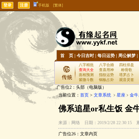
手机版
[繁体]
首 页
|
今日吉时
|
每日运势
|
周公解梦
|
八字精批
八字合婚
四柱排盘
查询大全
查喜用神
称骨歌
面相预测
指纹运势
塔罗占卜
紫微斗数
铜板占卦
观音灵签
广告位2：头部（电脑版）
当前位置：
首页
>
文章系统
﹥
星座
﹥
金牛
佛系追星or私生饭 金
来源：网络 日期：2019/2/28 22:30:15
广告位26：文章内页