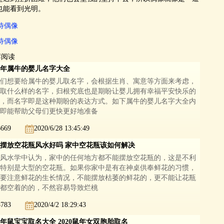
暗中也能看到光明。
待偶像
待偶像
荐阅读
21年属牛的婴儿名字大全
们想要给属牛的婴儿取名字，会根据生肖、寓意等方面来考虑，
取什么样的名字，归根究底也是期盼让婴儿拥有幸福平安快乐的
，而名字即是这种期盼的表达方式。如下属牛的婴儿名字大全内
即能帮助父母们更快更好地准备
6669
2020/6/28 13:45:49
摆放空花瓶风水好吗 家中空花瓶该如何解决
风水学中认为，家中的任何地方都不能摆放空花瓶的，这是不利
特别是大型的空花瓶。如果你家中是有在神桌供奉鲜花的习惯，
要注意鲜花的生长情况，不能摆放枯萎的鲜花的，更不能让花瓶
都空着的的，不然容易导致烂桃
8783
2020/4/2 18:29:43
20年鼠宝宝取名大全 2020鼠年女双胞胎取名