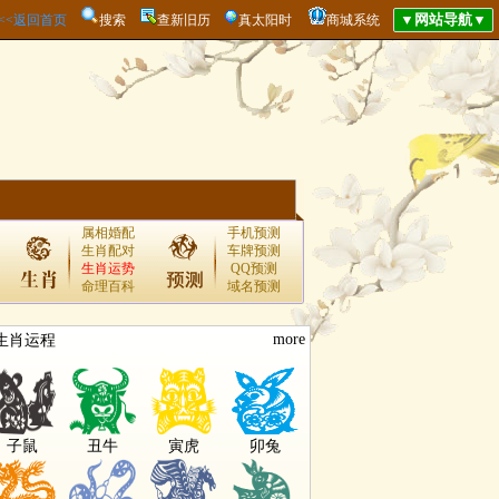
<<<返回首页
搜索
查新旧历
真太阳时
商城系统
属相婚配
手机预测
生肖配对
车牌预测
生肖运势
QQ预测
命理百科
域名预测
more
生肖运程
子鼠
丑牛
寅虎
卯兔