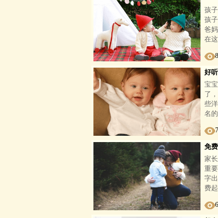
孩子
孩子
爸妈
在这
好听
宝宝
了，
些洋
名的
免费
家长
重要
字出
费起