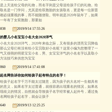
是上天送给父母的礼物，而名字则是父母送给孩子们的礼物。给
取名是一门学问，尤其是给双胞胎的女孩取名，更是每一位新晋
都必须重视的事，而不能随便取。明年就是2020年鼠年了，如果
一年有了女双胞胎，那要如
8838
2019/9/14 17:55:26
的婴儿小名宝宝小名大全2020洋气
小名大全2020洋气，2020年来临之际，又有很多的漂亮宝贝降临
那么父母们有没有给小宝贝取好小名呢？这里小编为您整理了一
气又很萌的明星宝宝小名，男、女宝宝洋气的小名名字以及取小
方法技巧来供您为宝宝
7860
2019/9/14 17:41:08
起名网告诉你如何给孩子起有特点的名字！
给孩子起名字千万不能太过随意，因为孩子的大名对一生都具有
的意义，如果名字太过普通，就很容易出现重名的情况，如果名
现歧义的情况，自然就会导致孩子名字经常被人起外号，通过免
名网给孩子起名字，就会让孩子
6640
2019/9/13 12:25:25