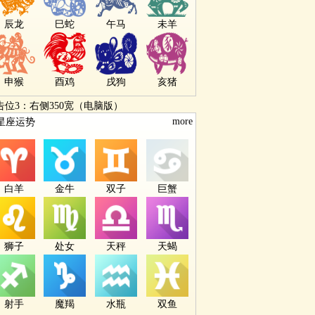
辰龙
巳蛇
午马
未羊
申猴
酉鸡
戌狗
亥猪
告位3：右侧350宽（电脑版）
more
星座运势
白羊
金牛
双子
巨蟹
狮子
处女
天秤
天蝎
射手
魔羯
水瓶
双鱼