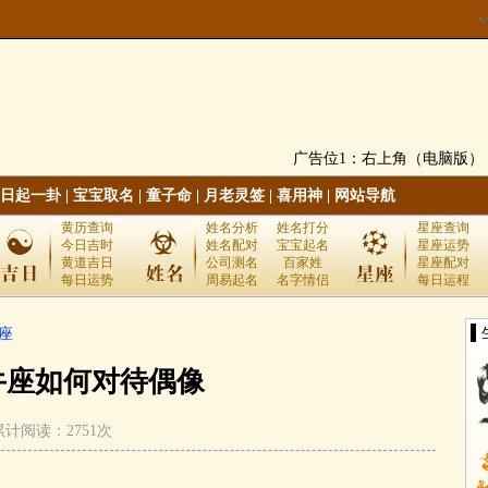
广告位1：右上角（电脑版）
日起一卦
|
宝宝取名
|
童子命
|
月老灵签
|
喜用神
|
网站导航
黄历查询
姓名分析
姓名打分
星座查询
今日吉时
姓名配对
宝宝起名
星座运势
黄道吉日
公司测名
百家姓
星座配对
每日运势
周易起名
名字情侣
每日运程
▌
座
牛座如何对待偶像
 累计阅读：2751次