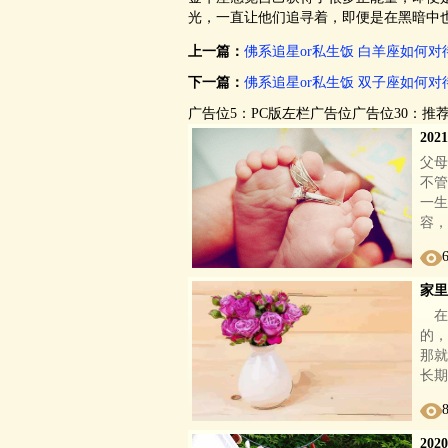
光，一直让他们追寻着，即便是在黑
上一篇：
佛系追星or私生饭 白羊座如何对
下一篇：
佛系追星or私生饭 双子座如何对
广告位5：PC版左栏广告位广告位30：推
20
父母
不管
一生
容，
家里
在
的，
那就
长期
20