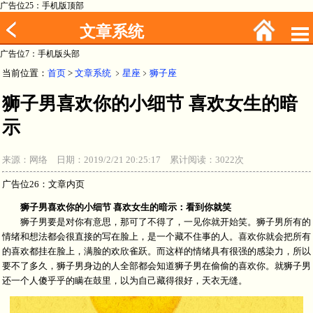
广告位25：手机版顶部
文章系统
广告位7：手机版头部
当前位置：
首页
>
文章系统
﹥
星座
﹥
狮子座
狮子男喜欢你的小细节 喜欢女生的暗
示
来源：网络 日期：2019/2/21 20:25:17 累计阅读：3022次
广告位26：文章内页
狮子男喜欢你的小细节 喜欢女生的暗示：看到你就笑
狮子男要是对你有意思，那可了不得了，一见你就开始笑。狮子男所有的
情绪和想法都会很直接的写在脸上，是一个藏不住事的人。喜欢你就会把所有
的喜欢都挂在脸上，满脸的欢欣雀跃。而这样的情绪具有很强的感染力，所以
要不了多久，狮子男身边的人全部都会知道狮子男在偷偷的喜欢你。就狮子男
还一个人傻乎乎的瞒在鼓里，以为自己藏得很好，天衣无缝。