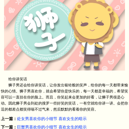
给你讲笑话
狮子男还会给你讲笑话，让你发出银铃般的笑声，给你的每一天都带来愉
快的心情。狮子男喜欢你，就会希望你是快乐的，每一天都是幸福的，希望笑
容可以一直挂在你的脸上。而且，你笑起来会更加的好看，让狮子男很是心
动。因此狮子男会到处的搜罗一些好笑的笑话，一有空就给你讲一讲。会把你
逗的都差点都笑得喘不过气来，然后默默的看着你的笑容。
上一篇：
处女男喜欢你的小细节 喜欢女生的暗示
下一篇：
巨蟹男喜欢你的小细节 喜欢女生的暗示