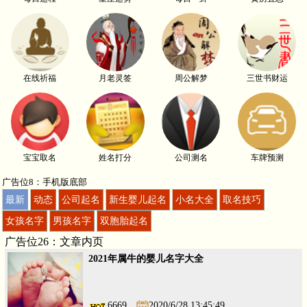
在线祈福
月老灵签
周公解梦
三世书财运
宝宝取名
姓名打分
公司测名
车牌预测
广告位8：手机版底部
最新
动态
公司起名
新生婴儿起名
小名大全
取名技巧
女孩名字
男孩名字
双胞胎起名
广告位26：文章内页
2021年属牛的婴儿名字大全
6669
2020/6/28 13:45:49