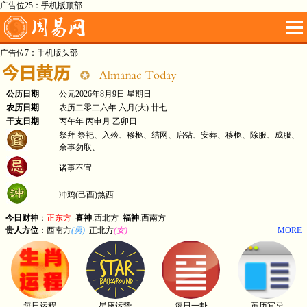
广告位25：手机版顶部
广告位7：手机版头部
公历日期
公元2026年8月9日 星期日
农历日期
农历二零二六年 六月(大) 廿七
干支日期
丙午年 丙申月 乙卯日
祭拜 祭祀、入殓、移柩、结网、启钻、安葬、移柩、除服、成服、
余事勿取、
诸事不宜
冲鸡(己酉)煞西
今日财神
：
正东方
喜神
:西北方
福神
:西南方
贵人方位
：西南方
(男)
正北方
(女)
+MORE
每日运程
星座运势
每日一卦
黄历宜忌